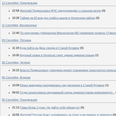
12 Сентября, Понедельник
22:58
Жителей Подмосковья МЧС предупреждает о сильном ветре
(0)
10:28
Тайник на 60 млн доз спайса нашли в Ногинском районе
(0)
11 Сентября, Воскресенье
12:40
По поручению губернатора Минэкологии МО проверило полигон «Тимо
09 Сентября, Пятница
11:18
Куда пойти на День города в Старой Купавне
(0)
10:05
Крупный пожар в Ногинске горит здание администрации
(1)
08 Сентября, Четверг
16:15
Власти Подмосковья утвердили проект планировки транспортно-переса
06 Сентября, Вторник
10:09
Юные живодеры поиздевались над лисенком в Старой Купавне
(1)
09:02
Отдел мониторинга окружающей среды администрации информирует...
05 Сентября, Понедельник
21:13
Глава Игорь Сухин: Не дайте себя обмануть!
(0)
10:55
Жителей России будут штрафовать за отказ участвовать в переписи
(0