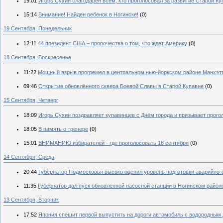
19:01
Игорь Сухин благодарен всем, кто проголосовал за развитие Старой К
15:14
Внимание! Найден ребенок в Ногинске!
(0)
19 Сентября, Понедельник
12:11
44 президент США – пророчества о том, что ждет Америку
(0)
18 Сентября, Воскресенье
11:22
Мощный взрыв прогремел в центральном нью-йоркском районе Манхэт
09:46
Открытие обновлённого сквера Боевой Славы в Старой Купавне
(0)
15 Сентября, Четверг
18:09
Игорь Сухин поздравляет купавинцев с Днём города и призывает прог
18:05
В память о тренере
(0)
15:01
ВНИМАНИЮ избирателей - где проголосовать 18 сентября
(0)
14 Сентября, Среда
20:44
Губернатор Подмосковья высоко оценил уровень подготовки аварийно
11:35
Губернатор дал пуск обновленной насосной станции в Ногинском район
13 Сентября, Вторник
17:52
Япония спешит первой выпустить на дороги автомобиль с водородным