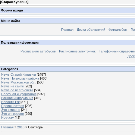
[
Старая Купавна
]
Форма входа
Меню сайта
Главная
Доска объявлений
Фотоальбом
Го
Полезная информация
Расписание автобусов
Расписание электричек
Телефонный справочн
Доск
Categories
News Старой Купавны
[1487]
News Ногинска и района
[465]
News Московской обл.
[508]
News на сайте
[202]
News со всего света
[584]
Полезная информация
[537]
Важная информация
[316]
Новости РФ
[871]
Происшествия
[208]
Это смешно
[24]
Это интересно
[290]
Ноу-хау
[43]
Главная
»
2016
»
Сентябрь