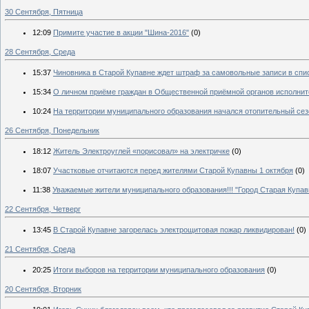
30 Сентября, Пятница
12:09
Примите участие в акции "Шина-2016"
(0)
28 Сентября, Среда
15:37
Чиновника в Старой Купавне ждет штраф за самовольные записи в спи
15:34
О личном приёме граждан в Общественной приёмной органов исполнит
10:24
На территории муниципального образования начался отопительный сез
26 Сентября, Понедельник
18:12
Житель Электроуглей «порисовал» на электричке
(0)
18:07
Участковые отчитаются перед жителями Старой Купавны 1 октября
(0)
11:38
Уважаемые жители муниципального образования!!! "Город Старая Купав
22 Сентября, Четверг
13:45
В Старой Купавне загорелась электрощитовая пожар ликвидирован!
(0)
21 Сентября, Среда
20:25
Итоги выборов на территории муниципального образования
(0)
20 Сентября, Вторник