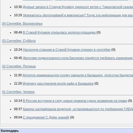
10:30
Дурные запахи в Старую Купавну приносит ветер с Тимоховской свалк
10:29
Увлекаетесь фотографией и живописью? Тогда эта информация для вас
04 Сентября, Воскресенье
08:49
В Старой Купавне открылась workout-площадка
(0)
03 Сентября, Суббота
15:24
Насосную станцию в Старой Купавне откроют в сентябре
(0)
09:45
Жителям подмосковного села Бисерово придётся требовать изменения
02 Сентября, Пятница
11:30
Крупную криминальную сходку накрыли в Балашихе, полсотни бандито
11:29
Мужчину расстреляли возле кафе в Балашихе
(0)
01 Сентября, Четверг
10:14
В России вступили в силу новые правила сдачи экзаменов на права
(0)
09:37
Камера оштрафовала водителя, остановившегося по требованию ГИБД
09:04
С праздником! С Днём знаний!
(0)
Календарь