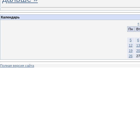
Календарь
«
Пн
Вт
5
6
12
13
19
20
26
27
Полная версия сайта