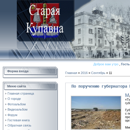
Доброе вам утро
,
Гость
Форма входа
Главная
»
2016
»
Сентябрь
»
11
По поручению губернатора 
Меню сайта
Главная страница
М
О городе
«Ти
гу
Фотоальбом
Видеоальбом
Губ
с п
Форум
про
Гостевая книга
орг
Обратная связь
Мин