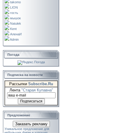
takomo
LION
гость
мышок
Natulek
Kent
АленаИ
Admin
Погода
Подписка на новости
Рассылки
Subscribe.Ru
Лента
"Старая Купавна"
Предложение
Заказать рекламу
Уникальное предложение для
небольших фирм и хороших