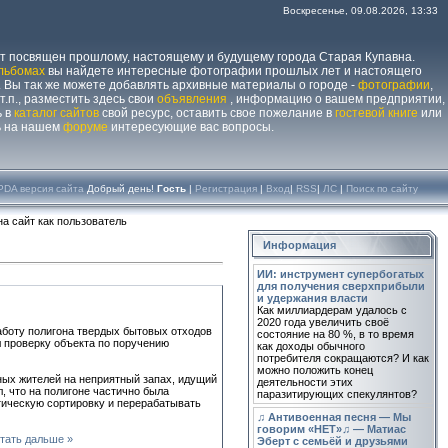
Воскресенье, 09.08.2026, 13:33
йт посвящен прошлому, настоящему и будущему города Старая Купавна.
льбомах
вы найдете интересные фотографии прошлых лет и настоящего
 Вы так же можете добавлять архивные материалы о городе -
фотографии
,
 т.п., разместить здесь свои
объявления
, информацию о вашем предприятии,
ь в
каталог сайтов
свой ресурс, оставить свое пожелание в
гостевой книге
или
ь на нашем
форуме
интересующие вас вопросы.
PDA версия сайта
Добрый день!
Гость
|
Регистрация
|
Вход
|
RSS
|
ЛС
|
Поиск по сайту
а сайт как пользователь
Информация
ИИ: инструмент супербогатых
для получения сверхприбыли
и удержания власти
Как миллиардерам удалось с
2020 года увеличить своё
аботу полигона твердых бытовых отходов
состояние на 80 %, в то время
л проверку объекта по поручению
как доходы обычного
потребителя сокращаются? И как
можно положить конец
ных жителей на неприятный запах, идущий
деятельности этих
, что на полигоне частично была
паразитирующих спекулянтов?
тическую сортировку и перерабатывать
♫ Антивоенная песня — Мы
говорим «НЕТ»♫ — Матиас
тать дальше »
Эберт с семьёй и друзьями