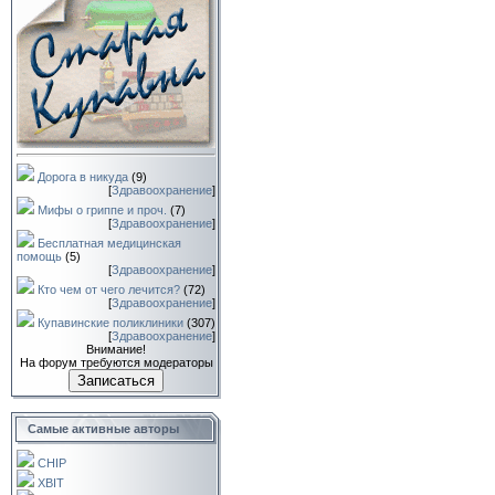
Дорога в никуда
(9)
[
Здравоохранение
]
Мифы о гриппе и проч.
(7)
[
Здравоохранение
]
Бесплатная медицинская
помощь
(5)
[
Здравоохранение
]
Кто чем от чего лечится?
(72)
[
Здравоохранение
]
Купавинские поликлиники
(307)
[
Здравоохранение
]
Внимание!
На форум требуются модераторы
Записаться
Самые активные авторы
CHIP
XBIT