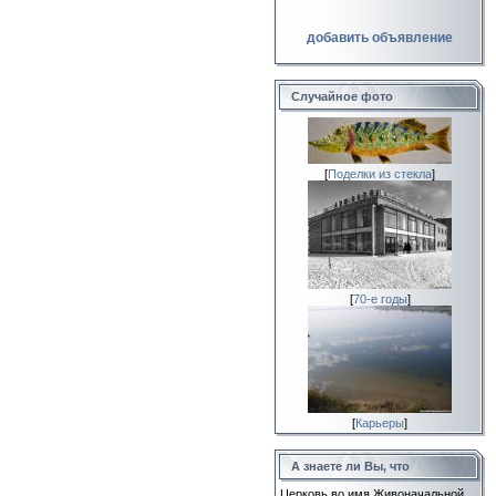
добавить объявление
Случайное фото
[
Поделки из стекла
]
[
70-е годы
]
[
Карьеры
]
А знаете ли Вы, что
Церковь во имя Живоначальной