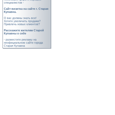
специалистов -
Cайт-визитка на сайте г. Старая
Купавна.
О вас должны знать все!
Хотите увеличить продажи?
Привлечь новых клиентов?
Расскажите жителям Старой
Купавны о себе
- разместите рекламу на
неофициальном сайте города
Старая Купавна