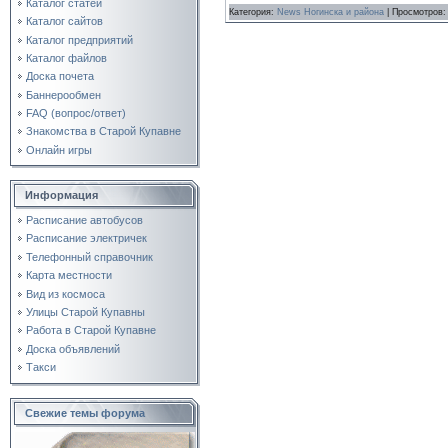
Каталог статей
Категория:
News Ногинска и района
| Просмотров:
Каталог сайтов
Каталог предприятий
Каталог файлов
Доска почета
Баннерообмен
FAQ (вопрос/ответ)
Знакомства в Старой Купавне
Онлайн игры
Информация
Расписание автобусов
Расписание электричек
Телефонный справочник
Карта местности
Вид из космоса
Улицы Старой Купавны
Работа в Старой Купавне
Доска объявлений
Такси
Свежие темы форума