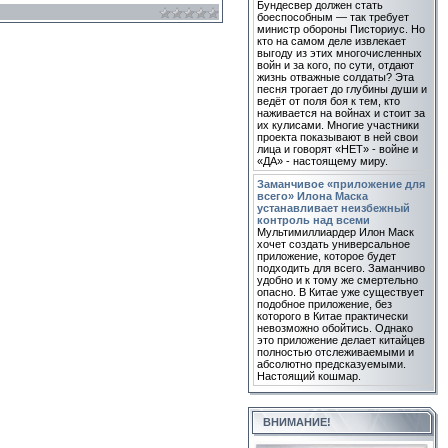
Бундесвер должен стать
боеспособным — так требует
министр обороны Писториус. Но
кто на самом деле извлекает
выгоду из этих многочисленных
войн и за кого, по сути, отдают
жизнь отважные солдаты? Эта
песня трогает до глубины души и
ведёт от поля боя к тем, кто
наживается на войнах и стоит за
их кулисами. Многие участники
проекта показывают в ней свои
лица и говорят «НЕТ» - войне и
«ДА» - настоящему миру.
Заманчивое «приложение для
всего» Илона Маска
устанавливает неизбежный
контроль над всеми
Мультимиллиардер Илон Маск
хочет создать универсальное
приложение, которое будет
подходить для всего. Заманчиво
удобно и к тому же смертельно
опасно. В Китае уже существует
подобное приложение, без
которого в Китае практически
невозможно обойтись. Однако
это приложение делает китайцев
полностью отслеживаемыми и
абсолютно предсказуемыми.
Настоящий кошмар.
ВНИМАНИЕ!