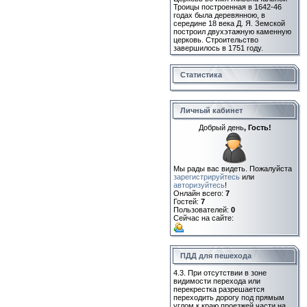
Троицы построенная в 1642-46
годах была деревянною, в
середине 18 века Д. Я. Земской
построил двухэтажную каменную
церковь. Строительство
завершилось в 1751 году.
Статистика
Личный кабинет
Добрый день
, Гость!
Мы рады вас видеть. Пожалуйста
зарегистрируйтесь
или
авторизуйтесь
!
Онлайн всего:
7
Гостей:
7
Пользователей:
0
Сейчас на сайте:
ПДД для пешехода
4.3. При отсутствии в зоне
видимости перехода или
перекрестка разрешается
переходить дорогу под прямым
углом к краю проезжей части на