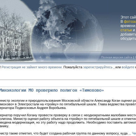
Этот са
В
фотоа
времени.
статьи
и
добавит
обсудит
Полная версия сайта
|
!
Регистрация не займет много времени.
Пожалуйста
зарегистрируйтесь
, или
войдите
н
Минэкологии МО проверило полигон «Тимохово»
инистр экологии и природопользования Московской области Александр Коган оценил р
мохово» в Электростали на «тройку» по пятибалльной шкале. Глава ведомства провё
бернатора Подмосковья Андрея Воробьева.
ернатор поручил Когану провести проверку в связи с неоднократными жалобами мест
олигона. Министр оценил работу объекта на «тройку» по пятибалльной шкале и отметил
ведена модернизация, но эту работу надо продолжить. Необходимо поставить автома
анику.
истр также отметил, что будет создана рабочая группа по данному вопросу, куда
...
Чи