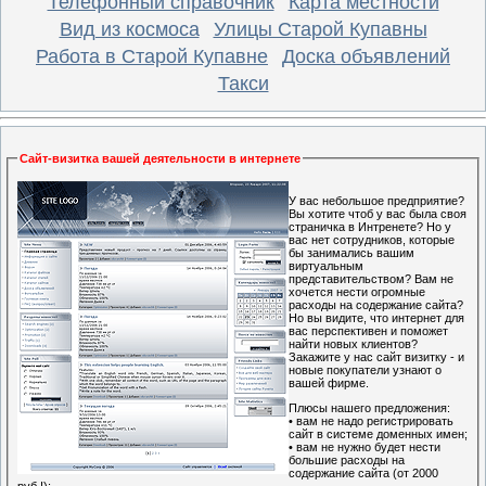
Телефонный справочник
Карта местности
Вид из космоса
Улицы Старой Купавны
Работа в Старой Купавне
Доска объявлений
Такси
Сайт-визитка вашей деятельности в интернете
У вас небольшое предприятие?
Вы хотите чтоб у вас была своя
страничка в Интренете? Но у
вас нет сотрудников, которые
бы занимались вашим
виртуальным
представительством? Вам не
хочется нести огромные
расходы на содержание сайта?
Но вы видите, что интернет для
вас перспективен и поможет
найти новых клиентов?
Закажите у нас сайт визитку - и
новые покупатели узнают о
вашей фирме.
Плюсы нашего предложения:
• вам не надо регистрировать
сайт в системе доменных имен;
• вам не нужно будет нести
большие расходы на
содержание сайта (от 2000