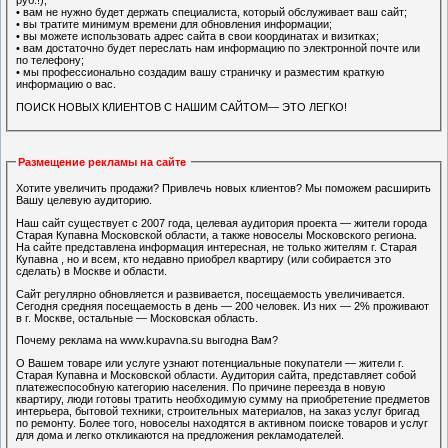
руб.!);
• вам не нужно будет держать специалиста, который обслуживает ваш сайт;
• вы тратите минимум времени для обновления информации;
• вы можете использовать адрес сайта в свои координатах и визитках;
• вам достаточно будет переслать нам информацию по электронной почте или
по телефону;
• мы профессионально создадим вашу страничку и разместим краткую
информацию о вас.
ПОИСК НОВЫХ КЛИЕНТОВ С НАШИМ САЙТОМ— ЭТО ЛЕГКО!
Размещение рекламы на сайте
Хотите увеличить продажи? Привлечь новых клиентов? Мы поможем расширить
Вашу целевую аудиторию.
Наш сайт существует с 2007 года, целевая аудитория проекта — жители города
Старая Купавна Московской области, а также новоселы Московского региона.
На сайте представлена информация интересная, не только жителям г. Старая
Купавна , но и всем, кто недавно приобрел квартиру (или собирается это
сделать) в Москве и области.
Сайт регулярно обновляется и развивается, посещаемость увеличивается.
Сегодня средняя посещаемость в день — 200 человек. Из них — 2% проживают
в г. Москве, остальные — Московская область.
Почему реклама на www.kupavna.su выгодна Вам?
О Вашем товаре или услуге узнают потенциальные покупатели — жители г.
Старая Купавна и Московской области. Аудитория сайта, представляет собой
платежеспособную категорию населения. По причине переезда в новую
квартиру, люди готовы тратить необходимую сумму на приобретение предметов
интерьера, бытовой техники, строительных материалов, на заказ услуг бригад
по ремонту. Более того, новоселы находятся в активном поиске товаров и услуг
для дома и легко откликаются на предложения рекламодателей.