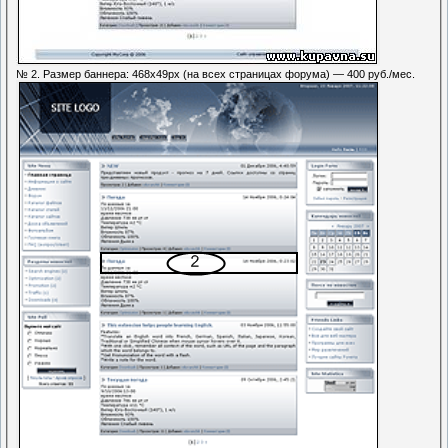
№ 2. Размер баннера: 468х49px (на всех страницах форума) — 400 руб./мес.