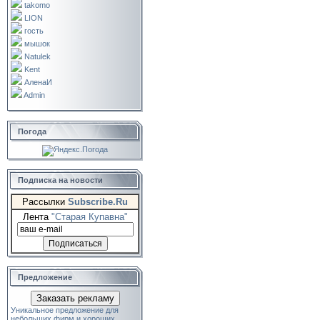
takomo
LION
гость
мышок
Natulek
Kent
АленаИ
Admin
Погода
Подписка на новости
Рассылки
Subscribe.Ru
Лента
"Старая Купавна"
Предложение
Заказать рекламу
Уникальное предложение для
небольших фирм и хороших