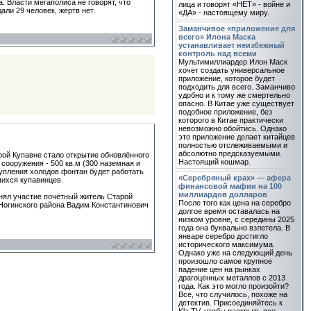
. Власти мегаполиса не говорят, что
лица и говорят «НЕТ» - войне и
ли 29 человек, жертв нет.
«ДА» - настоящему миру.
Заманчивое «приложение для
всего» Илона Маска
устанавливает неизбежный
контроль над всеми
Мультимиллиардер Илон Маск
хочет создать универсальное
приложение, которое будет
подходить для всего. Заманчиво
удобно и к тому же смертельно
опасно. В Китае уже существует
подобное приложение, без
которого в Китае практически
невозможно обойтись. Однако
это приложение делает китайцев
полностью отслеживаемыми и
абсолютно предсказуемыми.
рой Купавне стало открытие обновлённого
Настоящий кошмар.
сооружения - 500 кв.м (300 наземная и
тупления холодов фонтан будет работать
«Серебряный крах» — афера
шихся купавинцев.
финансовой мафии на 100
миллиардов долларов
инял участие почётный житель Старой
После того как цена на серебро
Ногинского района Вадим Константинович
долгое время оставалась на
низком уровне, с середины 2025
года она буквально взлетела. В
январе серебро достигло
исторического максимума.
Однако уже на следующий день
произошло самое крупное
падение цен на рынках
драгоценных металлов с 2013
года. Как это могло произойти?
Все, что случилось, похоже на
детектив. Присоединяйтесь к