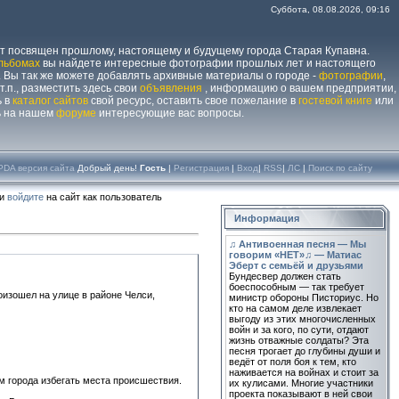
Суббота, 08.08.2026, 09:16
йт посвящен прошлому, настоящему и будущему города Старая Купавна.
льбомах
вы найдете интересные фотографии прошлых лет и настоящего
 Вы так же можете добавлять архивные материалы о городе -
фотографии
,
 т.п., разместить здесь свои
объявления
, информацию о вашем предприятии,
ь в
каталог сайтов
свой ресурс, оставить свое пожелание в
гостевой книге
или
ь на нашем
форуме
интересующие вас вопросы.
PDA версия сайта
Добрый день!
Гость
|
Регистрация
|
Вход
|
RSS
|
ЛС
|
Поиск по сайту
ли
войдите
на сайт как пользователь
Информация
♫ Антивоенная песня — Мы
говорим «НЕТ»♫ — Матиас
Эберт с семьёй и друзьями
Бундесвер должен стать
боеспособным — так требует
изошел на улице в районе Челси,
министр обороны Писториус. Но
кто на самом деле извлекает
выгоду из этих многочисленных
войн и за кого, по сути, отдают
жизнь отважные солдаты? Эта
песня трогает до глубины души и
ведёт от поля боя к тем, кто
наживается на войнах и стоит за
м города избегать места происшествия.
их кулисами. Многие участники
проекта показывают в ней свои