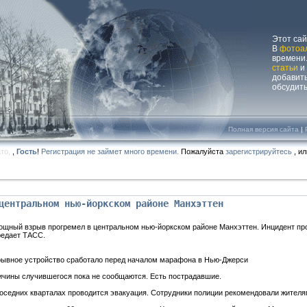
Этот са
В
фотоа
времени.
статьи
и
добавит
обсудит
Полная версия сайта
|
ато,
,
Гость
!
Регистрация не займет много времени.
Пожалуйста
зарегистрируйтесь
, и
центральном нью-йоркском районе Манхэттен
ощный взрыв прогремел в центральном нью-йоркском районе Манхэттен. Инцидент про
редает ТАСС.
рывное устройство сработало перед началом марафона в Нью-Джерси
ичины случившегося пока не сообщаются. Есть пострадавшие.
оседних кварталах проводится эвакуация. Сотрудники полиции рекомендовали жителя