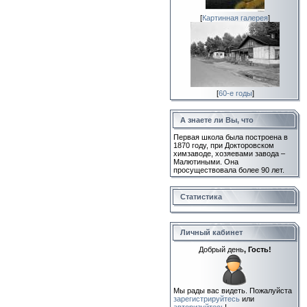
[
Картинная галерея
]
[
60-е годы
]
А знаете ли Вы, что
Первая школа была построена в
1870 году, при Докторовском
химзаводе, хозяевами завода –
Малютиными. Она
просуществовала более 90 лет.
Статистика
Личный кабинет
Добрый день
, Гость!
Мы рады вас видеть. Пожалуйста
зарегистрируйтесь
или