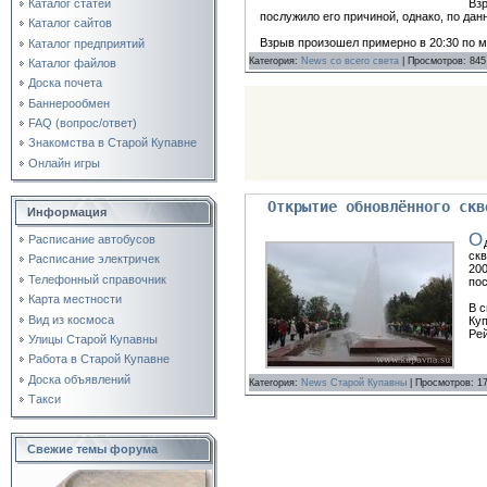
Взр
Каталог статей
послужило его причиной, однако, по да
Каталог сайтов
Взрыв произошел примерно в 20:30 по 
Каталог предприятий
Категория:
News со всего света
| Просмотров: 845
Каталог файлов
Доска почета
Баннерообмен
FAQ (вопрос/ответ)
Знакомства в Старой Купавне
Онлайн игры
Открытие обновлённого скв
Информация
О
Расписание автобусов
скв
Расписание электричек
200
Телефонный справочник
пос
Карта местности
В с
Вид из космоса
Ку
Ре
Улицы Старой Купавны
Работа в Старой Купавне
Доска объявлений
Категория:
News Старой Купавны
| Просмотров: 1
Такси
Свежие темы форума