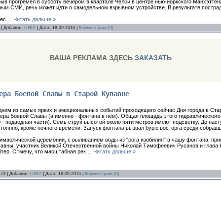
ыв прогремел в субботу вечером в квартале Челси в центре нью-йоркского Манхэттена
нным СМИ, речь может идти о самодельном взрывном устройстве. В результате пострада
мес
...
Читать дальше »
 | Добавил:
CHIP
| Дата:
18.09.2016
|
Комментарии (0)
ВАША РЕКЛАМА ЗДЕСЬ
ЗАКАЗАТЬ
ера Боевой Славы в Старой Купавне
дним из самых ярких и эмоциональных событий проходящего сейчас Дня города в Ста
ера Боевой Славы (а именно - фонтана в нём). Общая площадь этого гидравлического 
 - подводная части). Семь струй высотой около пяти метров имеют подсветку. До нас
тоянно, кроме ночного времени. Запуск фонтана вызвал бурю восторга среди собрав
имволической церемонии, с выливанием воды из "рога изобилия" в чашу фонтана, пр
павны, участник Великой Отечественной войны Николай Тимофеевич Русанов и глава 
йтер. Отмечу, что масштабная рек
...
Читать дальше »
773 | Добавил:
CHIP
| Дата:
18.09.2016
|
Комментарии (0)