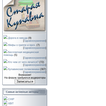
Дорога в никуда
(9)
[
Здравоохранение
]
Мифы о гриппе и проч.
(7)
[
Здравоохранение
]
Бесплатная медицинская
помощь
(5)
[
Здравоохранение
]
Кто чем от чего лечится?
(72)
[
Здравоохранение
]
Купавинские поликлиники
(307)
[
Здравоохранение
]
Внимание!
На форум требуются модераторы
Записаться
Самые активные авторы
CHIP
XBIT