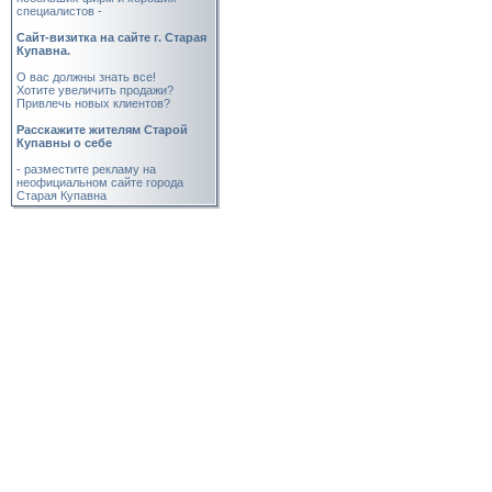
специалистов -
Cайт-визитка на сайте г. Старая
Купавна.
О вас должны знать все!
Хотите увеличить продажи?
Привлечь новых клиентов?
Расскажите жителям Старой
Купавны о себе
- разместите рекламу на
неофициальном сайте города
Старая Купавна