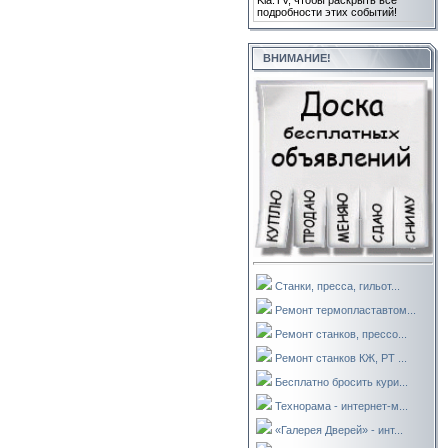
Kla.TV, чтобы раскрыть все
подробности этих событий!
ВНИМАНИЕ!
Станки, пресса, гильот...
Ремонт термопластавтом...
Ремонт станков, прессо...
Ремонт станков КЖ, РТ ...
Бесплатно бросить кури...
Технорама - интернет-м...
«Галерея Дверей» - инт...