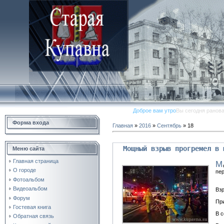
Доброе вам утро
Вы сегодня ранов
Форма входа
Главная
»
2016
»
Сентябрь
»
18
Мощный взрыв прогремел в 
Меню сайта
Главная страница
М
О городе
пе
Фотоальбом
Видеоальбом
Вз
Форум
Пр
Гостевая книга
В с
Обратная связь