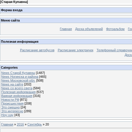
[
Старая Купавна
]
Форма входа
Меню сайта
Главная
Доска объявлений
Фотоальбом
Го
Полезная информация
Расписание автобусов
Расписание электричек
Телефонный справочн
Доск
Categories
News Старой Купавны
[1487]
News Ногинска и района
[465]
News Московской обл.
[508]
News на сайте
[202]
News со всего света
[584]
Полезная информация
[537]
Важная информация
[316]
Новости РФ
[871]
Происшествия
[208]
Это смешно
[24]
Это интересно
[289]
Ноу-хау
[43]
Главная
»
2016
»
Сентябрь
»
20