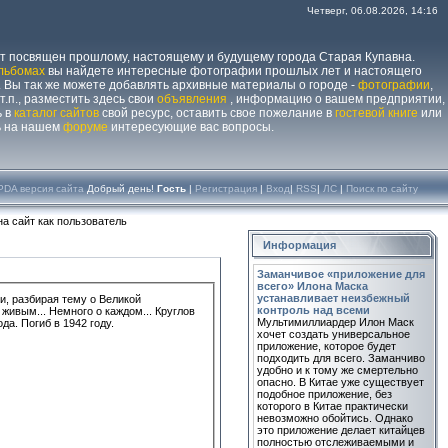
Четверг, 06.08.2026, 14:16
йт посвящен прошлому, настоящему и будущему города Старая Купавна.
льбомах
вы найдете интересные фотографии прошлых лет и настоящего
 Вы так же можете добавлять архивные материалы о городе -
фотографии
,
 т.п., разместить здесь свои
объявления
, информацию о вашем предприятии,
ь в
каталог сайтов
свой ресурс, оставить свое пожелание в
гостевой книге
или
ь на нашем
форуме
интересующие вас вопросы.
PDA версия сайта
Добрый день!
Гость
|
Регистрация
|
Вход
|
RSS
|
ЛС
|
Поиск по сайту
а сайт как пользователь
Информация
Заманчивое «приложение для
всего» Илона Маска
устанавливает неизбежный
, разбирая тему о Великой
контроль над всеми
 живым... Немного о каждом...
Круглов
Мультимиллиардер Илон Маск
да. Погиб в 1942 году.
хочет создать универсальное
приложение, которое будет
подходить для всего. Заманчиво
удобно и к тому же смертельно
опасно. В Китае уже существует
подобное приложение, без
которого в Китае практически
невозможно обойтись. Однако
это приложение делает китайцев
полностью отслеживаемыми и