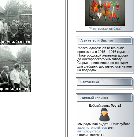
[
Мастерская рыбака
]
А знаете ли Вы, что
Железнодорожная ветка была
проложена в 1915 – 1916 годах от
Нижегородской железной дороги
до Докторовского химзавода.
Сырье, привозившееся поездом
для фабрики, доставлялось на нее
на подводах.
Статистика
Личный кабинет
Добрый день
, Гость!
Мы рады вас видеть. Пожалуйста
зарегистрируйтесь
или
авторизуйтесь
!
Онлайн всего:
11