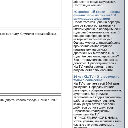
абсолютно предсказуемыми.
Настоящий кошмар.
«Серебряный крах» — афера
финансовой мафии на 100
миллиардов долларов
После того как цена на серебро
долгое время оставалась на
низком уровне, с середины 2025
года она буквально взлетела. В
лью за отвагу. Служил в погранвойсках,
январе серебро достигло
исторического максимума.
Однако уже на следующий день
произошло самое крупное
падение цен на рынках
драгоценных металлов с 2013
года. Как это могло произойти?
Все, что случилось, похоже на
детектив. Присоединяйтесь к
Kla.TV, чтобы раскрыть все
подробности этих событий!
14 лет Kla.TV – Это возможно
только совместно!
Kla.TV отмечает свой 14-й день
рождения. Передачи канала
регулярно собирают миллионную
аудиторию. Вы увидите
эксклюзивные кадры закулисной
мандир танкового взвода. Погиб в 1942.
работы и вдохновитесь тем,
каких результатов способны
добиться сотни волонтеров!
Поразитесь грандиозной
концепции Kla.TV
«ПРИСОЕДИНЯЙСЯ К НАМ!»,
чтобы узнать, как и самим стать
частью этого неудержимого