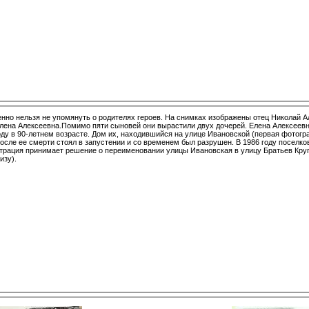
нно нельзя не упомянуть о родителях героев. На снимках изображены отец Николай 
Елена Алексеевна.Помимо пяти сыновей они вырастили двух дочерей. Елена Алексеев
 возрасте. Дом их, находившийся на улице Ивановской (первая фотография
сле ее смерти стоял в запустении и со временем был разрушен. В 1986 году поселковая
трация принимает решение о переименовании улицы Ивановская в улицу Братьев Кру
изу).