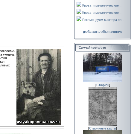
Кровати металлические ...
Кровати металлические ...
Рекомендуем мастера по...
добавить объявление
Случайное фото
Алексеевич
на умерла
гловых
[
Стадион
]
[
Старинные карты
]