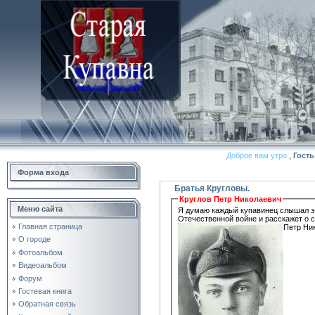
Доброе вам утро
,
Гость
Форма входа
Братья Кругловы.
Круглов Петр Николаевич
Меню сайта
Я думаю каждый купавинец слышал эт
Отечественной войне и расскажет о с
Главная страница
Петр Ник
О городе
Фотоальбом
Видеоальбом
Форум
Гостевая книга
Обратная связь