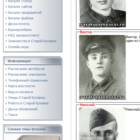
Каталог статей
Каталог сайтов
Каталог предприятий
Каталог файлов
Доска почета
Баннерообмен
Виктор
FAQ (вопрос/ответ)
Виктор, 
один из 
Знакомства в Старой Купавне
Онлайн игры
Информация
Расписание автобусов
Расписание электричек
Телефонный справочник
Карта местности
Вид из космоса
Улицы Старой Купавны
Работа в Старой Купавне
Николай
Доска объявлений
Николай,
Такси
Свежие темы форума