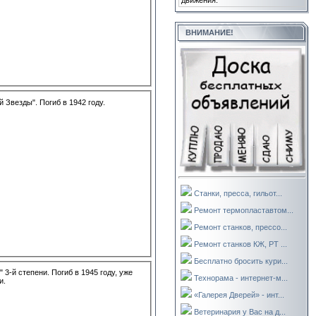
движения.
ВНИМАНИЕ!
 Звезды". Погиб в 1942 году.
Станки, пресса, гильот...
Ремонт термопластавтом...
Ремонт станков, прессо...
Ремонт станков КЖ, РТ ...
Бесплатно бросить кури...
 3-й степени. Погиб в 1945 году, уже
Технорама - интернет-м...
и.
«Галерея Дверей» - инт...
Ветеринария у Вас на д...