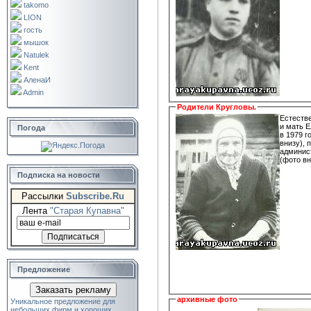
takomo
LION
гость
мышок
Natulek
Kent
АленаИ
Admin
Родители Кругловы.
Естестве
и мать 
Погода
в 1979 году в 90-летнем
внизу), по
админис
(фото вн
Подписка на новости
Рассылки
Subscribe.Ru
Лента
"Старая Купавна"
Предложение
Заказать рекламу
архивные фото
Уникальное предложение для
небольших фирм и хороших