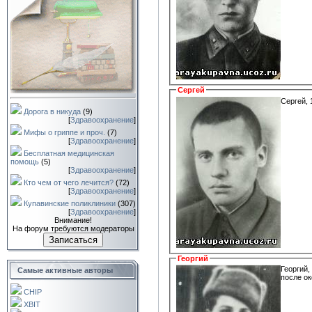
Сергей
Сергей, 
Дорога в никуда
(9)
[
Здравоохранение
]
Мифы о гриппе и проч.
(7)
[
Здравоохранение
]
Бесплатная медицинская
помощь
(5)
[
Здравоохранение
]
Кто чем от чего лечится?
(72)
[
Здравоохранение
]
Купавинские поликлиники
(307)
[
Здравоохранение
]
Внимание!
На форум требуются модераторы
Записаться
Георгий
Георгий,
Самые активные авторы
после о
CHIP
XBIT