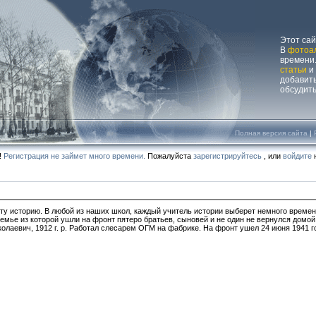
Этот са
В
фотоа
времени.
статьи
и
добавит
обсудит
Полная версия сайта
|
!
Регистрация не займет много времени.
Пожалуйста
зарегистрируйтесь
, или
войдите
н
у историю. В любой из наших школ, каждый учитель истории выберет немного времени
емье из которой ушли на фронт пятеро братьев, сыновей и не один не вернулся домой
олаевич, 1912 г. р. Работал слесарем ОГМ на фабрике. На фронт ушел 24 июня 1941 го