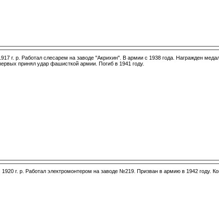
1917 г. р. Работал слесарем на заводе "Акрихин". В армии с 1938 года. Награжден меда
первых принял удар фашисткой армии. Погиб в 1941 году.
 1920 г. р. Работал электромонтером на заводе №219. Призван в армию в 1942 году. Ко