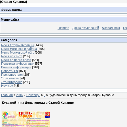
[
Старая Купавна
]
Форма входа
Меню сайта
Главная
Доска объявлений
Фотоальбом
Го
Categories
News Старой Купавны
[1487]
News Ногинска и района
[465]
News Московской обл.
[508]
News на сайте
[202]
News со всего света
[584]
Полезная информация
[537]
Важная информация
[316]
Новости РФ
[871]
Происшествия
[208]
Это смешно
[24]
Это интересно
[289]
Ноу-хау
[43]
Главная
»
2016
»
Сентябрь
»
9
» Куда пойти на День города в Старой Купавне
Куда пойти на День города в Старой Купавне