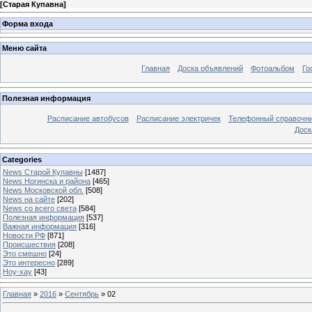
[
Старая Купавна
]
Форма входа
Меню сайта
Главная
Доска объявлений
Фотоальбом
Го
Полезная информация
Расписание автобусов
Расписание электричек
Телефонный справочн
Доск
Categories
News Старой Купавны
[1487]
News Ногинска и района
[465]
News Московской обл.
[508]
News на сайте
[202]
News со всего света
[584]
Полезная информация
[537]
Важная информация
[316]
Новости РФ
[871]
Происшествия
[208]
Это смешно
[24]
Это интересно
[289]
Ноу-хау
[43]
Главная
»
2016
»
Сентябрь
»
02