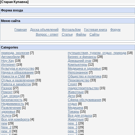
[
Старая Купавна
]
Форма входа
Меню сайта
Главная
Доска объявлений
Фотоальбом
Гостевая книга
Форум
Вопрос - ответ
Статьи
Файлы
Сайты
Categories
природа, экология
[7]
путешествия, туризм, отдых, природа
[18]
Автомобили
[9]
Бизнес и финансы
[28]
Ноу-Хау
[19]
Домашний очаг
[39]
Интернет
[19]
Компьютеры
[12]
Культура и искусство
[6]
Медицина и здоровье
[28]
Наука и образование
[10]
Непознанное
[7]
Новости и СМИ
[0]
Общество и политика
[11]
Отдых и развлечения
[33]
Производство
[33]
Работа и заработок
[10]
Спорт
[9]
Разное
[27]
градостроительство
[15]
Ремонт
[15]
Животные
[3]
Сад- огород
[7]
Дети
[10]
Безопасность
[6]
Сфера обслуживания
[9]
Недвижимость
[4]
отдых
[8]
Развлечение
[1]
Медицина
[0]
здоровье
[5]
Товары
[15]
Услуги
[14]
Все для отдыха
[2]
Все для комфорта
[4]
Животные
[1]
new
[29]
new_1
[29]
New_2
[29]
new_3
[29]
new_4
[30]
new_5
[28]
new_6
[28]
new_7
[28]