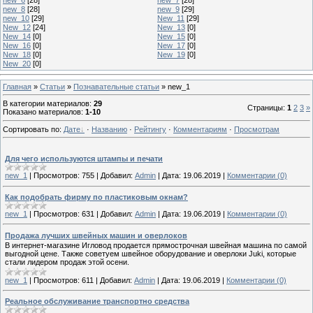
new_8
[28]
new_9
[29]
new_10
[29]
New_11
[29]
New_12
[24]
New_13
[0]
New_14
[0]
New_15
[0]
New_16
[0]
New_17
[0]
New_18
[0]
New_19
[0]
New_20
[0]
Главная
»
Статьи
»
Познавательные статьи
» new_1
В категории материалов
:
29
Страницы
:
1
2
3
»
Показано материалов
:
1-10
Сортировать по
:
Дате
·
Названию
·
Рейтингу
·
Комментариям
·
Просмотрам
Для чего используются штампы и печати
new_1
|
Просмотров:
755
|
Добавил:
Admin
|
Дата:
19.06.2019
|
Комментарии (0)
Как подобрать фирму по пластиковым окнам?
new_1
|
Просмотров:
631
|
Добавил:
Admin
|
Дата:
19.06.2019
|
Комментарии (0)
Продажа лучших швейных машин и оверлоков
В интернет-магазине Игловод продается прямострочная швейная машина по самой
выгодной цене. Также советуем швейное оборудование и оверлоки Juki, которые
стали лидером продаж этой осени.
new_1
|
Просмотров:
611
|
Добавил:
Admin
|
Дата:
19.06.2019
|
Комментарии (0)
Реальное обслуживание транспортно средства