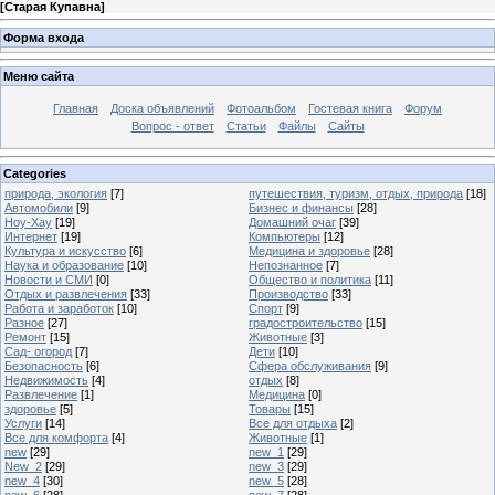
[
Старая Купавна
]
Форма входа
Меню сайта
Главная
Доска объявлений
Фотоальбом
Гостевая книга
Форум
Вопрос - ответ
Статьи
Файлы
Сайты
Categories
природа, экология
[7]
путешествия, туризм, отдых, природа
[18]
Автомобили
[9]
Бизнес и финансы
[28]
Ноу-Хау
[19]
Домашний очаг
[39]
Интернет
[19]
Компьютеры
[12]
Культура и искусство
[6]
Медицина и здоровье
[28]
Наука и образование
[10]
Непознанное
[7]
Новости и СМИ
[0]
Общество и политика
[11]
Отдых и развлечения
[33]
Производство
[33]
Работа и заработок
[10]
Спорт
[9]
Разное
[27]
градостроительство
[15]
Ремонт
[15]
Животные
[3]
Сад- огород
[7]
Дети
[10]
Безопасность
[6]
Сфера обслуживания
[9]
Недвижимость
[4]
отдых
[8]
Развлечение
[1]
Медицина
[0]
здоровье
[5]
Товары
[15]
Услуги
[14]
Все для отдыха
[2]
Все для комфорта
[4]
Животные
[1]
new
[29]
new_1
[29]
New_2
[29]
new_3
[29]
new_4
[30]
new_5
[28]
new_6
[28]
new_7
[28]