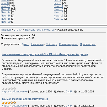
new_8
[28]
new_9
[29]
new_10
[29]
New_11
[29]
New_12
[24]
New_13
[0]
New_14
[0]
New_15
[0]
New_16
[0]
New_17
[0]
New_18
[0]
New_19
[0]
New_20
[0]
Главная
»
Статьи
»
Познавательные статьи
» Наука и образование
В категории материалов
:
10
Показано материалов
:
1-10
Сортировать по
:
Дате
·
Названию
·
Рейтингу
·
Комментариям
·
Просмотрам
Как включить точку доступа Wi-Fi и Bluetooth-модем на Андроид
Если вам необходимо выйти в Интернет с вашего ПК или, например, планшета без
сотового модуля, но под рукой нет никакого источника сети, кроме смартфона, то
его вполне можно использовать в качестве беспроводной точки доступа или
модема.
Современные версии мобильной операционной системы Android уже содержат в
себе эти функции, поэтому установка дополнительного программного обеспечения
не потребуется, хотя нужные пункты меню и настроек в разных оболочках
производителей могут называться по-разному.
Наука и образование
|
Просмотров:
1370
|
Добавил:
CHIP
|
Дата:
11.08.2014
Таймер механический. Инструкция
Наука и образование
|
Просмотров:
1413
|
Добавил:
CHIP
|
Дата:
26.12.2013