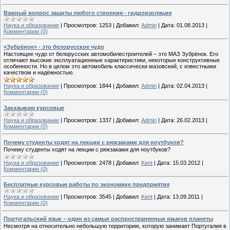
Важный вопрос защиты любого строения - гидроизоляция
Наука и образование
|
Просмотров:
1253
|
Добавил:
Admin
|
Дата:
01.08.2013
|
Комментарии (0)
«Зубрёнок» - это белорусское чудо
Настоящее чудо от белорусских автомобилестроителей – это МАЗ Зубрёнок. Его
отличают высокие эксплуатационные характеристики, некоторые конструктивные
особенности. Но в целом это автомобиль классически мазовский, с известными
качеством и надёжностью.
Наука и образование
|
Просмотров:
1844
|
Добавил:
Admin
|
Дата:
02.04.2013
|
Комментарии (0)
Заказываю курсовые
Наука и образование
|
Просмотров:
1337
|
Добавил:
Admin
|
Дата:
26.02.2013
|
Комментарии (0)
Почему студенты ходят на лекции с рюкзаками для ноутбуков?
Почему студенты ходят на лекции с рюкзаками для ноутбуков?
Наука и образование
|
Просмотров:
2478
|
Добавил:
Kent
|
Дата:
15.03.2012
|
Комментарии (0)
Бесплатные курсовые работы по экономике предприятия
Наука и образование
|
Просмотров:
3545
|
Добавил:
Kent
|
Дата:
13.09.2011
|
Комментарии (0)
Португальский язык – один из самых распространенных языков планеты
Несмотря на относительно небольшую территорию, которую занимает Португалия в