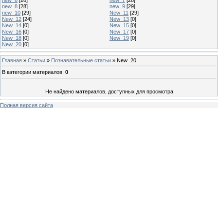
new_8
[28]
new_9
[29]
new_10
[29]
New_11
[29]
New_12
[24]
New_13
[0]
New_14
[0]
New_15
[0]
New_16
[0]
New_17
[0]
New_18
[0]
New_19
[0]
New_20
[0]
Главная
»
Статьи
»
Познавательные статьи
» New_20
В категории материалов
:
0
Не найдено материалов, доступных для просмотра
Полная версия сайта