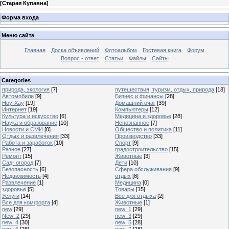
[
Старая Купавна
]
Форма входа
Меню сайта
Главная
Доска объявлений
Фотоальбом
Гостевая книга
Форум
Вопрос - ответ
Статьи
Файлы
Сайты
Categories
природа, экология
[7]
путешествия, туризм, отдых, природа
[18]
Автомобили
[9]
Бизнес и финансы
[28]
Ноу-Хау
[19]
Домашний очаг
[39]
Интернет
[19]
Компьютеры
[12]
Культура и искусство
[6]
Медицина и здоровье
[28]
Наука и образование
[10]
Непознанное
[7]
Новости и СМИ
[0]
Общество и политика
[11]
Отдых и развлечения
[33]
Производство
[33]
Работа и заработок
[10]
Спорт
[9]
Разное
[27]
градостроительство
[15]
Ремонт
[15]
Животные
[3]
Сад- огород
[7]
Дети
[10]
Безопасность
[6]
Сфера обслуживания
[9]
Недвижимость
[4]
отдых
[8]
Развлечение
[1]
Медицина
[0]
здоровье
[5]
Товары
[15]
Услуги
[14]
Все для отдыха
[2]
Все для комфорта
[4]
Животные
[1]
new
[29]
new_1
[29]
New_2
[29]
new_3
[29]
new_4
[30]
new_5
[28]
new_6
[28]
new_7
[28]