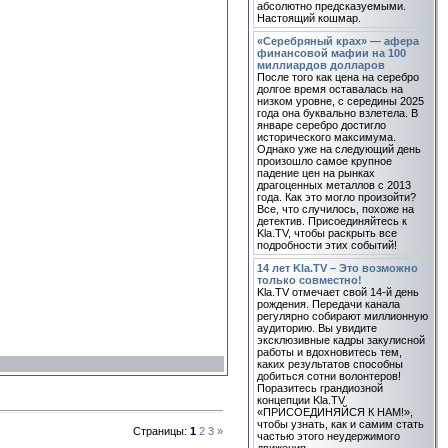
абсолютно предсказуемыми.
Настоящий кошмар.
«Серебряный крах» — афера
финансовой мафии на 100
миллиардов долларов
После того как цена на серебро
долгое время оставалась на
низком уровне, с середины 2025
года она буквально взлетела. В
январе серебро достигло
исторического максимума.
Однако уже на следующий день
произошло самое крупное
падение цен на рынках
драгоценных металлов с 2013
года. Как это могло произойти?
Все, что случилось, похоже на
детектив. Присоединяйтесь к
Kla.TV, чтобы раскрыть все
подробности этих событий!
14 лет Kla.TV – Это возможно
только совместно!
Kla.TV отмечает свой 14-й день
рождения. Передачи канала
регулярно собирают миллионную
аудиторию. Вы увидите
эксклюзивные кадры закулисной
работы и вдохновитесь тем,
каких результатов способны
добиться сотни волонтеров!
Поразитесь грандиозной
концепции Kla.TV
«ПРИСОЕДИНЯЙСЯ К НАМ!»,
чтобы узнать, как и самим стать
Страницы
:
1
2
3
»
частью этого неудержимого