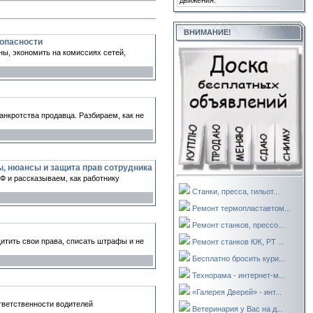
движения.
ВНИМАНИЕ!
зопасности
ны, экономить на комиссиях сетей,
анкротства продавца. Разбираем, как не
, нюансы и защита прав сотрудника
Ф и рассказываем, как работнику
Станки, пресса, гильот...
Ремонт термопластавтом...
Ремонт станков, прессо...
щитить свои права, списать штрафы и не
Ремонт станков КЖ, РТ ...
Бесплатно бросить кури...
Технорама - интернет-м...
«Галерея Дверей» - инт...
тветственности водителей
Ветеринария у Вас на д...