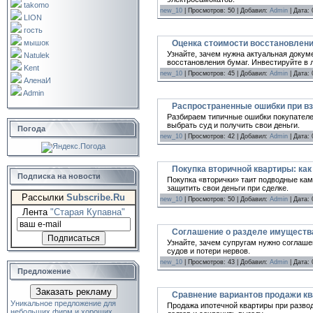
takomo
new_10
| Просмотров: 50 | Добавил:
Admin
| Дата:
LION
гость
Оценка стоимости восстановлен
мышок
Узнайте, зачем нужна актуальная докум
Natulek
восстановления бумаг. Инвестируйте в 
Kent
new_10
| Просмотров: 45 | Добавил:
Admin
| Дата:
АленаИ
Admin
Распространенные ошибки при вз
Разбираем типичные ошибки покупателей
выбрать суд и получить свои деньги.
Погода
new_10
| Просмотров: 42 | Добавил:
Admin
| Дата:
Покупка вторичной квартиры: как
Подписка на новости
Покупка «вторички» таит подводные кам
защитить свои деньги при сделке.
Рассылки
Subscribe.Ru
new_10
| Просмотров: 50 | Добавил:
Admin
| Дата:
Лента
"Старая Купавна"
Соглашение о разделе имущества 
Узнайте, зачем супругам нужно соглаше
судов и потери нервов.
new_10
| Просмотров: 43 | Добавил:
Admin
| Дата:
Предложение
Заказать рекламу
Сравнение вариантов продажи кв
Уникальное предложение для
Продажа ипотечной квартиры при развод
небольших фирм и хороших