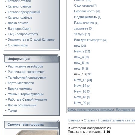
[15]
Каталог статей
Сад- огород
[7]
Каталог сайтов
Безопасность
[6]
Каталог предприятий
Недвижимость
Каталог файлов
[4]
Развлечение
Доска почета
[1]
здоровье
Баннерообмен
[5]
Услуги
FAQ (вопрос/ответ)
[14]
Знакомства в Старой Купавне
Все для комфорта
[4]
Онлайн игры
new
[29]
New_2
[29]
new_4
[30]
Информация
new_6
[28]
Расписание автобусов
new_8
[28]
Расписание электричек
new_10
[29]
Телефонный справочник
New_12
[24]
Карта местности
New_14
[0]
Вид из космоса
New_16
[0]
Улицы Старой Купавны
New_18
[0]
Работа в Старой Купавне
New_20
[0]
Доска объявлений
Самые комментируемые материалы
|
Последние ма
Такси
Главная
»
Статьи
»
Познавательные стать
Свежие темы форума
В категории материалов
:
29
Показано материалов
:
1-10