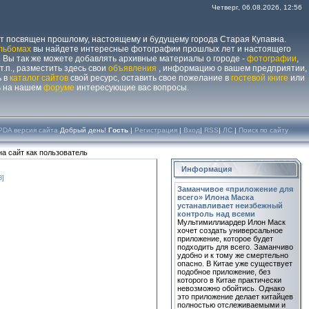
Четверг, 06.08.2026, 12:56
йт посвящен прошлому, настоящему и будущему города Старая Купавна.
льбомах
вы найдете интересные фотографии прошлых лет и настоящего
 Вы так же можете добавлять архивные материалы о городе -
фотографии
,
 т.п., разместить здесь свои
объявления
, информацию о вашем предприятии,
ь в
каталог сайтов
свой ресурс, оставить свое пожелание в
гостевой книге
или
ь на нашем
форуме
интересующие вас вопросы.
PDA версия сайта
Добрый день!
Гость
|
Регистрация
|
Вход
|
RSS
|
ЛС
|
Поиск по сайту
а сайт как пользователь
Информация
8]
Заманчивое «приложение для
всего» Илона Маска
устанавливает неизбежный
контроль над всеми
Мультимиллиардер Илон Маск
хочет создать универсальное
приложение, которое будет
подходить для всего. Заманчиво
удобно и к тому же смертельно
опасно. В Китае уже существует
подобное приложение, без
которого в Китае практически
невозможно обойтись. Однако
это приложение делает китайцев
полностью отслеживаемыми и