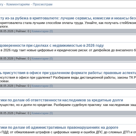
гу
·
Комментариям
·
Просмотрам
ту из-за рубежа в криптовалюте: лучшие сервисы, комиссии и нюансы бе
криптовалюта стала лучшим способом оплаты труда. Узнайте, как получать стейблкои
алоги.
08.05.2026
| Рейтинг: 0 |
Комментарии (0)
 доверенности при сделках с недвижимостью в 2026 году
в 2026 году таит новые цифровые и юридические риски: от дипфейков до внезапного б
08.05.2026
| Рейтинг: 0 |
Комментарии (0)
ь присутствия в офисе при удаленном формате работы: правовые аспекты
исутствия в офисе при удаленке? Разбираем виды дистанционной работы, законы ТК Р
зовах.
08.05.2026
| Рейтинг: 0 |
Комментарии (0)
тики по делам об ответственности наследников за кредитные долги
мущество, но и долги по кредитам. Разбираем судебную практику: как наследникам за
08.05.2026
| Рейтинг: 0 |
Комментарии (0)
ики по делам об административных правонарушениях на дороге
о ПДД: от обжалования штрафов с цифровых камер и ошибок ДПС до сложных ДТП и о