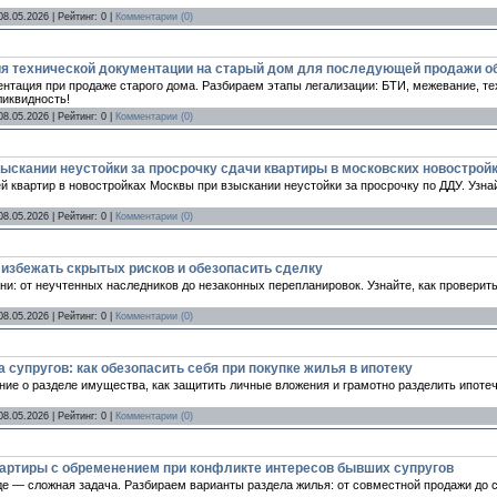
08.05.2026
| Рейтинг: 0 |
Комментарии (0)
ия технической документации на старый дом для последующей продажи 
ентация при продаже старого дома. Разбираем этапы легализации: БТИ, межевание, те
ликвидность!
08.05.2026
| Рейтинг: 0 |
Комментарии (0)
ыскании неустойки за просрочку сдачи квартиры в московских новострой
 квартир в новостройках Москвы при взыскании неустойки за просрочку по ДДУ. Узнай
08.05.2026
| Рейтинг: 0 |
Комментарии (0)
 избежать скрытых рисков и обезопасить сделку
ни: от неучтенных наследников до незаконных перепланировок. Узнайте, как проверит
08.05.2026
| Рейтинг: 0 |
Комментарии (0)
супругов: как обезопасить себя при покупке жилья в ипотеку
ние о разделе имущества, как защитить личные вложения и грамотно разделить ипотеч
08.05.2026
| Рейтинг: 0 |
Комментарии (0)
артиры с обременением при конфликте интересов бывших супругов
е — сложная задача. Разбираем варианты раздела жилья: от совместной продажи до су