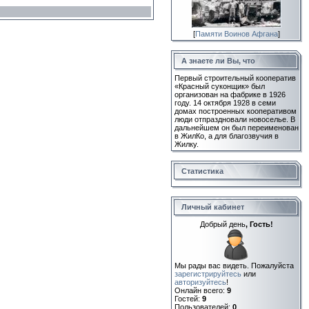
[
Памяти Воинов Афгана
]
А знаете ли Вы, что
Первый строительный кооператив
«Красный суконщик» был
организован на фабрике в 1926
году. 14 октября 1928 в семи
домах построенных кооперативом
люди отпраздновали новоселье. В
дальнейшем он был переименован
в ЖилКо, а для благозвучия в
Жилку.
Статистика
Личный кабинет
Добрый день
, Гость!
Мы рады вас видеть. Пожалуйста
зарегистрируйтесь
или
авторизуйтесь
!
Онлайн всего:
9
Гостей:
9
Пользователей:
0