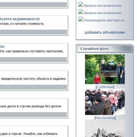
Кровати металлические ...
Кровати металлические ...
объекта недвижимости
Рекомендуем мастера по...
хплан, и считаем стоимость
добавить объявление
ках
Случайное фото
те, как правильно составить претензию,
ь юридическую чистоту объекта и надежно
[
Субботник
]
ные долги в случае развода без долгих
[
Масленница
]
дов и торгов. Узнайте, как избежать