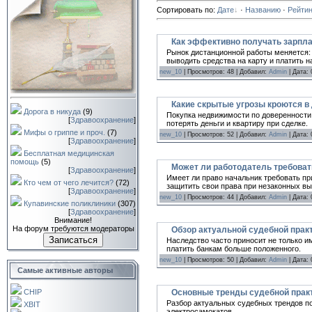
Сортировать по
:
Дате
·
Названию
·
Рейтин
Как эффективно получать зарпла
Рынок дистанционной работы меняется: 
выводить средства на карту и платить н
new_10
| Просмотров: 48 | Добавил:
Admin
| Дата:
Какие скрытые угрозы кроются в
Дорога в никуда
(9)
Покупка недвижимости по доверенности 
[
Здравоохранение
]
потерять деньги и квартиру при сделке.
Мифы о гриппе и проч.
(7)
new_10
| Просмотров: 52 | Добавил:
Admin
| Дата:
[
Здравоохранение
]
Бесплатная медицинская
помощь
(5)
Может ли работодатель требоват
[
Здравоохранение
]
Имеет ли право начальник требовать пр
Кто чем от чего лечится?
(72)
защитить свои права при незаконных вы
[
Здравоохранение
]
new_10
| Просмотров: 44 | Добавил:
Admin
| Дата:
Купавинские поликлиники
(307)
[
Здравоохранение
]
Внимание!
На форум требуются модераторы
Обзор актуальной судебной прак
Записаться
Наследство часто приносит не только и
платить банкам больше положенного.
new_10
| Просмотров: 50 | Добавил:
Admin
| Дата:
Самые активные авторы
Основные тренды судебной практ
CHIP
Разбор актуальных судебных трендов п
XBIT
электросамокатов.