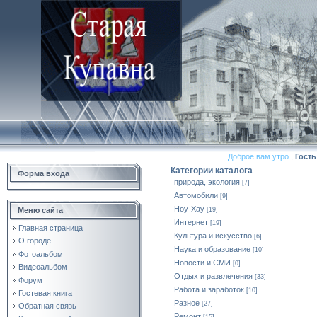
Доброе вам утро
,
Гость
Категории каталога
Форма входа
природа, экология
[7]
Автомобили
[9]
Ноу-Хау
Меню сайта
[19]
Интернет
[19]
Главная страница
Культура и искусство
[6]
О городе
Наука и образование
[10]
Фотоальбом
Новости и СМИ
[0]
Видеоальбом
Отдых и развлечения
[33]
Форум
Работа и заработок
[10]
Гостевая книга
Разное
[27]
Обратная связь
Ремонт