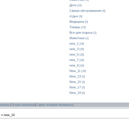
[3]
Дети
[10]
Сфера обслуживания
[9]
отдых
[8]
Медицина
[0]
Товары
[15]
Все для отдыха
[2]
Животные
[1]
new_1
[29]
new_3
[29]
new_5
[28]
new_7
[28]
new_9
[29]
New_11
[29]
New_13
[0]
New_15
[0]
New_17
[0]
New_19
[0]
териалы
|
Лучшие материалы
|
Самые читаемые материалы
|
и
» new_10