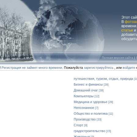
Этот са
В
фотоа
времени.
статьи
и
добавит
обсудит
Полная версия сайта
|
!
Регистрация не займет много времени.
Пожалуйста
зарегистрируйтесь
, или
войдите
н
путешествия, туризм, отдых, природа
[1
Бизнес и финансы
[28]
Домашний очаг
[39]
Компьютеры
[12]
Медицина и здоровье
[28]
Непознанное
[7]
Общество и политика
[11]
Производство
[33]
Спорт
[9]
градостроительство
[15]
Животные