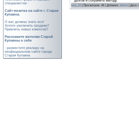
долгов и сохранить выгоду.
специалистов -
new_10
| Просмотров: 48 | Добавил:
Admin
| Дата:
Cайт-визитка на сайте г. Старая
Купавна.
О вас должны знать все!
Хотите увеличить продажи?
Привлечь новых клиентов?
Расскажите жителям Старой
Купавны о себе
- разместите рекламу на
неофициальном сайте города
Старая Купавна