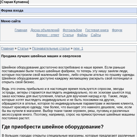
[
Старая Купавна
]
Форма входа
Меню сайта
Главная
Доска объявлений
Фотоальбом
Гостевая книга
Форум
Вопрос - ответ
Статьи
Файлы
Сайты
Главная
»
Статьи
»
Познавательные статьи
»
new_1
Продажа лучших швейных машин и оверлоков
Швейное оборудование достаточно востребовано в наше время. Если раньше
поставщиками были только швейные фабрики, то теперь эту нишу заняли люди,
которые построили свой маленький бизнес, либо открыли ателье по пошиву одежды.
Швейное оборудование доступно каждому желающему раскрыть свой потенциал и
открыть свой бизнес.
Ведь это очень прибыльно и в настоящее время пользуется спросом, звезды
эстрады, актеры стараются выглядеть индивидуально, по их эскизам шьются под
заказ костюмы для выступления, платья для вручения наград и пр. Также, люди,
которые хотят выглядеть индивидуально и не быть похожими на других,
обращаются в ателье, которое по индивидуальным параметрам и желанию клиента,
пошьет красивую одежду, тем более, что выходит это намного дешевле, чем, если
бы вы купили в магазине. Выбор ткани также огромен, рюш, пуговиц и различных
аксессуаров много. Поэтому, например, спрос на прямострочные швейные машины
постоянно растет.
Где приобрести швейное оборудование?
В больших городах открыты специальные магазины, которые предлагают различные