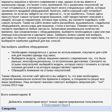
варианты машинок и прочего снаряжения к ним, однако если вы живете в
маленьком городе, это может стать проблемой. Но с развитием технологий, не
стоит отчаиваться, в интернете существует много специальных сайтов, которые
занимаются продажей оборудования. Конечно, найти хороший сайт потребует
времени, но если вы зайдете на этот iglovod.ru , то не ошибетесь. Только здесь
присутствуют самые лучшие модели машинок, сайт предоставляет описание к
каждой, исходя из параметров, которые вам нужны, вы сможете подобрать себе
самую лучшую. Также на сайте можно найти раскройное, вышивальное, гладильное
оборудования, аксессуары для машинок, столы и моторы. Помимо прочего, вы
сможете приобрести любые запчасти. Затрачивая минимальное количество
времени, при ознакомлении с оборудованием, выберете необходимую сами или при
помощи консультантов и сделаете заказ. Забирать можно самим или выбрать
доставку на объект, оплата осуществляется наличными курьеру или через банк, т.е.
выбираете наиболее удобный для вас способ.
Как выбрать швейное оборудование:
Необходимо определиться с целью ее использования, покупаете для себя
или для пошива одежды под заказ;
Выбираете модель, сейчас машинки намного современнее тех, что были
раньше, многофункциональны, со встроенными дисплеями. Смотрите на
отзывы покупателей, выбирайте модель, которую смогут починить в случае,
поломки деталей и на которую предоставляют гарантии;
Обращайте внимание на отзывы покупателей.
Таким образом, посетив сайт iglovod.ru вы найдете то, что вам необходимо,
затратив минимальное количество времени и нервов, а специалисты решат все
ваши проблемы. Наш интернет-магазин советует выбирать оверлоки juki - "хит"
сезона 2013 года.
Всего комментариев
:
0
Добавлять комментарии могут только зарегистрированные пользователи.
[
Регистрация
|
Вход
]
Categories