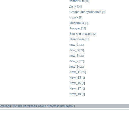
Животные
[3]
Дети
[10]
Сфера обслуживания
[9]
отдых
[8]
Медицина
[0]
Товары
[15]
Все для отдыха
[2]
Животные
[1]
new_1
[29]
new_3
[29]
new_5
[28]
new_7
[28]
new_9
[29]
New_11
[29]
New_13
[0]
New_15
[0]
New_17
[0]
New_19
[0]
атериалы
|
Лучшие материалы
|
Самые читаемые материалы
|