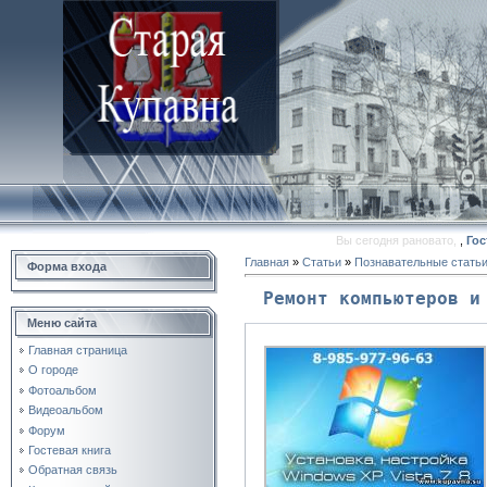
Вы сегодня рановато,
,
Гос
Главная
»
Статьи
»
Познавательные стать
Форма входа
Ремонт компьютеров и
Меню сайта
Главная страница
О городе
Фотоальбом
Видеоальбом
Форум
Гостевая книга
Обратная связь