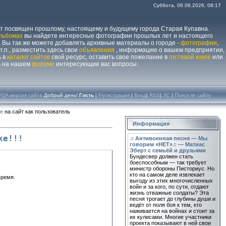
Суббота, 08.08.2026, 08:17
йт посвящен прошлому, настоящему и будущему города Старая Купавна.
льбомах
вы найдете интересные фотографии прошлых лет и настоящего
 Вы так же можете добавлять архивные материалы о городе -
фотографии
,
 т.п., разместить здесь свои
объявления
, информацию о вашем предприятии,
ь в
каталог сайтов
свой ресурс, оставить свое пожелание в
гостевой книге
или
ь на нашем
форуме
интересующие вас вопросы.
PDA версия сайта
Добрый день!
Гость
|
Регистрация
|
Вход
|
RSS
|
ЛС
|
Поиск по сайту
те
на сайт как пользователь
Информация
ке!!!
♫ Антивоенная песня — Мы
говорим «НЕТ»♫ — Матиас
Эберт с семьёй и друзьями
Бундесвер должен стать
боеспособным — так требует
министр обороны Писториус. Но
кто на самом деле извлекает
время.
выгоду из этих многочисленных
войн и за кого, по сути, отдают
жизнь отважные солдаты? Эта
песня трогает до глубины души и
ведёт от поля боя к тем, кто
наживается на войнах и стоит за
их кулисами. Многие участники
проекта показывают в ней свои