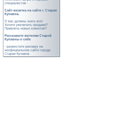
специалистов -
Cайт-визитка на сайте г. Старая
Купавна.
О вас должны знать все!
Хотите увеличить продажи?
Привлечь новых клиентов?
Расскажите жителям Старой
Купавны о себе
- разместите рекламу на
неофициальном сайте города
Старая Купавна