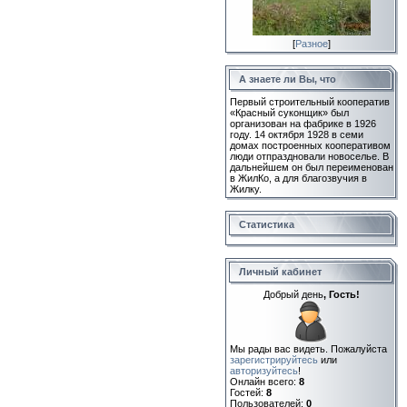
[
Разное
]
А знаете ли Вы, что
Первый строительный кооператив
«Красный суконщик» был
организован на фабрике в 1926
году. 14 октября 1928 в семи
домах построенных кооперативом
люди отпраздновали новоселье. В
дальнейшем он был переименован
в ЖилКо, а для благозвучия в
Жилку.
Статистика
Личный кабинет
Добрый день
, Гость!
Мы рады вас видеть. Пожалуйста
зарегистрируйтесь
или
авторизуйтесь
!
Онлайн всего:
8
Гостей:
8
Пользователей:
0