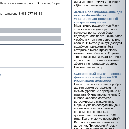
лица и говорят «НЕТ» - войне и
Железнодорожном, пос. Зеленый, Заря,
«ДА» - настоящему миру.
Заманчивое «приложение для
о телефону 8-985-977-96-63
всего» Илона Маска
устанавливает неизбежный
контроль над всеми
Мультимиллиардер Илон Маск
хочет создать универсальное
приложение, которое будет
подходить для всего. Заманчиво
удобно и к тому же смертельно
опасно. В Китае уже существует
подобное приложение, без
которого в Китае практически
невозможно обойтись. Однако
это приложение делает китайцев
полностью отслеживаемыми и
абсолютно предсказуемыми.
Настоящий кошмар.
«Серебряный крах» — афера
8]
финансовой мафии на 100
миллиардов долларов
После того как цена на серебро
долгое время оставалась на
низком уровне, с середины 2025
года она буквально взлетела. В
январе серебро достигло
исторического максимума.
Однако уже на следующий день
произошло самое крупное
падение цен на рынках
драгоценных металлов с 2013
года. Как это могло произойти?
Все, что случилось, похоже на
детектив. Присоединяйтесь к