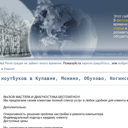
Этот са
В
фотоа
времени.
статьи
и
добавит
обсудит
Полная версия сайта
|
ть
!
Регистрация не займет много времени.
Пожалуйста
зарегистрируйтесь
, или
войди
и
»
Ремонт
 ноутбуков в Купавне, Монино, Обухово, Ногинс
ВЫЗОВ МАСТЕРА И ДИАГНОСТИКА БЕСПЛАТНО!!!
Мы предлагаем своим клиентам полный спектр услуг в любое удобное для клиента 
Дополнительно:
Оперативность решения проблем настройки и ремонта компьютера
Индивидуальный подход к каждому клиенту
Доступные цены
Мы занимаемся ремонтом компьютеров