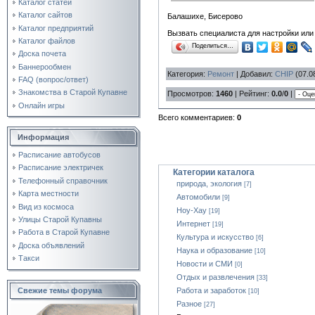
Каталог статей
Каталог сайтов
Балашихе, Бисерово
Каталог предприятий
Вызвать специалиста для настройки или
Каталог файлов
Поделиться…
Доска почета
Баннерообмен
Категория
:
Ремонт
|
Добавил
:
CHIP
(07.0
FAQ (вопрос/ответ)
Знакомства в Старой Купавне
Просмотров
:
1460
|
Рейтинг
:
0.0
/
0
|
Онлайн игры
Всего комментариев
:
0
Информация
Расписание автобусов
Расписание электричек
Категории каталога
Телефонный справочник
природа, экология
[7]
Карта местности
Автомобили
[9]
Вид из космоса
Ноу-Хау
[19]
Улицы Старой Купавны
Интернет
[19]
Работа в Старой Купавне
Культура и искусство
[6]
Доска объявлений
Наука и образование
[10]
Такси
Новости и СМИ
[0]
Отдых и развлечения
[33]
Свежие темы форума
Работа и заработок
[10]
Разное
[27]