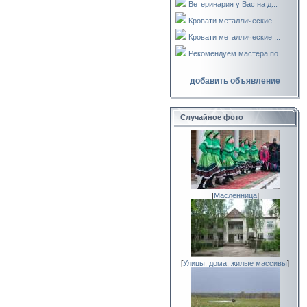
Ветеринария у Вас на д...
Кровати металлические ...
Кровати металлические ...
Рекомендуем мастера по...
добавить объявление
Случайное фото
[
Масленница
]
[
Улицы, дома, жилые массивы
]