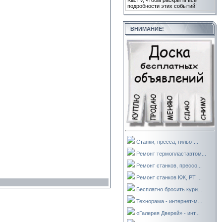
Kla.TV, чтобы раскрыть все
подробности этих событий!
ВНИМАНИЕ!
Станки, пресса, гильот...
Ремонт термопластавтом...
Ремонт станков, прессо...
Ремонт станков КЖ, РТ ...
Бесплатно бросить кури...
Технорама - интернет-м...
«Галерея Дверей» - инт...