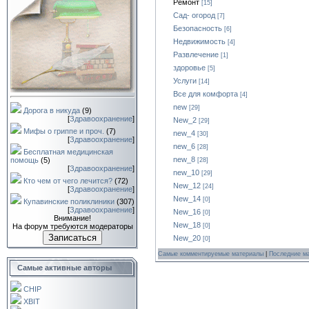
Ремонт
[15]
Сад- огород
[7]
Безопасность
[6]
Недвижимость
[4]
Развлечение
[1]
здоровье
[5]
Услуги
[14]
Все для комфорта
[4]
new
[29]
Дорога в никуда
(9)
[
Здравоохранение
]
New_2
[29]
Мифы о гриппе и проч.
(7)
new_4
[30]
[
Здравоохранение
]
new_6
[28]
Бесплатная медицинская
new_8
помощь
(5)
[28]
[
Здравоохранение
]
new_10
[29]
Кто чем от чего лечится?
(72)
New_12
[24]
[
Здравоохранение
]
New_14
[0]
Купавинские поликлиники
(307)
[
Здравоохранение
]
New_16
[0]
Внимание!
New_18
На форум требуются модераторы
[0]
Записаться
New_20
[0]
Самые комментируемые материалы
|
Последние м
Самые активные авторы
CHIP
XBIT