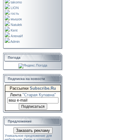
takomo
LION
гость
мышок
Natulek
Kent
АленаИ
Admin
Погода
Подписка на новости
Рассылки
Subscribe.Ru
Лента
"Старая Купавна"
Предложение
Заказать рекламу
Уникальное предложение для
небольших фирм и хороших