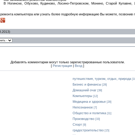
В Ногинске, Обухово, Кудиново, Лосино-Петровском, Монино, Старой Купавне, 
 ремонта компьютера или узнать более подробную информацию Вы можете, позвонив п
8.2013)
Добавлять комментарии могут только зарегистрированные пользователи.
[
Регистрация
|
Вход
]
путешествия, туризм, отдых, природа
[1
Бизнес и финансы
[28]
Домашний очаг
[39]
Компьютеры
[12]
Медицина и здоровье
[28]
Непознанное
[7]
Общество и политика
[11]
Производство
[33]
Спорт
[9]
градостроительство
[15]