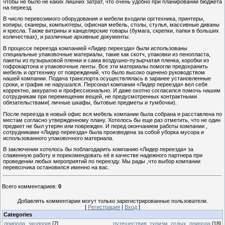
чтобы не было не каких лишних затрат, что очень удобно при планировании бюджета
на переезд.
В число перевозимого оборудования и мебели входили оргтехника, принтеры,
копиры, сканеры, компьютеры, офисная мебель, столы, стулья, массивные диваны
и кресла. Также витрины и канцелярские товары (бумага, скрепки, папки в больших
количествах), и различные архивные документы.
В процессе переезда компанией «Лидер переезда» были использованы
специальные упаковочные материалы, такие как скотч, упаковки из пенопласта,
пакеты из пузырьковой пленки и сама воздушно-пузырчатая пленка, коробки из
гофрокартона и упаковочные ленты. Все эти материалы помогли предохранить
мебель и оргтехнику от повреждений, что было высоко оценено руководством
нашей компании. Подача транспорта осуществлялась в заранее установленные
сроки, и график не нарушался. Персонал компании «Лидер переезда» вел себя
корректно, аккуратно и профессионально. И даже охотно согласился помочь нашим
сотрудникам при перемещении вещей, не предусмотренных контрактными
обязательствами( личные шкафы, бытовые предметы и тумбочки).
После переезда в новый офис вся мебель компании была собрана и расставлена по
местам согласно утвержденному плану. Хотелось бы еще раз отметить, что не один
предмет не был утерян или поврежден. И перед окончанием работы компании ,
сотрудниками «Лидер переезда» была произведена за собой уборка мусора и
использованного упаковочного материала.
В заключении хотелось бы поблагодарить компанию «Лидер переезда» за
слаженную работу и порекомендовать её в качестве надежного партнера при
проведении любых мероприятий по переезду. Мы рады ,что выбор компании
перевозчика остановился именно на вас.
Всего комментариев
:
0
Добавлять комментарии могут только зарегистрированные пользователи.
[
Регистрация
|
Вход
]
Categories
природа, экология
[7]
путешествия, туризм, отдых, природа
[18]