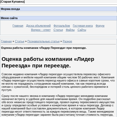
[
Старая Купавна
]
Форма входа
Меню сайта
Главная
Доска объявлений
Фотоальбом
Гостевая книга
Форум
Вопрос - ответ
Статьи
Файлы
Сайты
Главная
»
Статьи
»
Познавательные статьи
»
Разное
Оценка работы компании «Лидер Переезда» при переезде.
Оценка работы компании «Лидер
Переезда» при переезде.
Совсем недавно компания «Лидер переезда» осуществляла перевозку офисного
оборудования и мебели нашей компании общим числом 50 рабочих мест. Компания
«Лидер переезда» осуществила переезд нашего офиса в самые короткие сроки, что
не могло не порадовать сотрудников нашей компании, так как переезд всегда
связан с суматохой, беспорядком и потерей столь ценного рабочего времени в
пустую.
Сразу после нашего звонка в компанию «Лидер переезда» менеджер компании
назначил встречу в удобное для нашей компании время. Он подробно рассказал
обо всех нюансах предстоящего переезда, провел оценку перевозимого имущества
и сразу определил особые условия и конкретное время и часы переезда. Договор с
нашей компанией был составлен документально, в котором компания Лидер
переезда несет ответственность за каждую перевозимую вещь. Также менеджером
компании «Лидер переезда» заранее была рассчитана точная стоимость переезда,