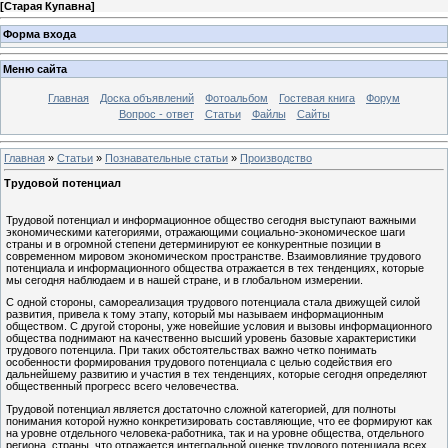
[
Старая Купавна
]
Форма входа
Меню сайта
Главная
Доска объявлений
Фотоальбом
Гостевая книга
Форум
Вопрос - ответ
Статьи
Файлы
Сайты
Главная
»
Статьи
»
Познавательные статьи
»
Производство
Трудовой потенциал
Трудовой потенциал и информационное общество сегодня выступают важными
экономическими категориями, отражающими социально-экономическое шаги
страны и в огромной степени детерминируют ее конкурентные позиции в
современном мировом экономическом пространстве. Взаимовлияние трудового
потенциала и информационного общества отражается в тех тенденциях, которые
мы сегодня наблюдаем и в нашей стране, и в глобальном измерении.
С одной стороны, самореализация трудового потенциала стала движущей силой
развития, привела к тому этапу, который мы называем информационным
обществом. С другой стороны, уже новейшие условия и вызовы информационного
общества поднимают на качественно высший уровень базовые характеристики
трудового потенцила. При таких обстоятельствах важно четко понимать
особенности формирования трудового потенциала с целью содействия его
дальнейшему развитию и участия в тех тенденциях, которые сегодня определяют
общественный прогресс всего человечества.
Трудовой потенциал является достаточно сложной категорией, для полноты
понимания которой нужно конкретизировать составляющие, что ее формируют как
на уровне отдельного человека-работника, так и на уровне общества, отдельного
региона, страны, что отражается интегральной оценке трудового потенциала всех