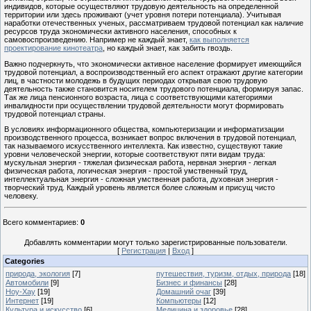
индивидов, которые осуществляют трудовую деятельность на определенной
территории или здесь проживают (учет уровня потери потенциала). Учитывая
наработки отечественных ученых, рассматриваем трудовой потенциал как наличие
ресурсов труда экономически активного населения, способных к
самовоспроизведению. Например не каждый знает,
как выполняется
проектирование кинотеатра
, но каждый знает, как забить гвоздь.
Важно подчеркнуть, что экономически активное население формирует имеющийся
трудовой потенциал, а воспроизводственный его аспект отражают другие категории
лиц, в частности молодежь в будущих периодах открывая свою трудовую
деятельность также становится носителем трудового потенциала, формируя запас.
Так же лица пенсионного возраста, лица с соответствующими категориями
инвалидности при осуществлении трудовой деятельности могут формировать
трудовой потенциал страны.
В условиях информационного общества, компьютеризации и информатизации
производственного процесса, возникает вопрос включения в трудовой потенциал,
так называемого искусственного интеллекта. Как известно, существуют такие
уровни человеческой энергии, которые соответствуют пяти видам труда:
мускульная энергия - тяжелая физическая работа, нервная энергия - легкая
физическая работа, логическая энергия - простой умственный труд,
интеллектуальная энергия - сложная умственная работа, духовная энергия -
творческий труд. Каждый уровень является более сложным и присущ чисто
человеку.
Всего комментариев
:
0
Добавлять комментарии могут только зарегистрированные пользователи.
[
Регистрация
|
Вход
]
Categories
природа, экология
[7]
путешествия, туризм, отдых, природа
[18]
Автомобили
[9]
Бизнес и финансы
[28]
Ноу-Хау
[19]
Домашний очаг
[39]
Интернет
[19]
Компьютеры
[12]
Культура и искусство
[6]
Медицина и здоровье
[28]