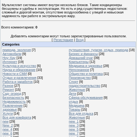
Мультисплит системы имеют внутри несколько блоков. Такие кондиционеры
бесшумны и удобны в эксплуатации. Но есть и ряд существенных недостатков:
сложный и дорогой монтаж, отсутствие воздухообмена с улицей и невысокая
надежность при работе в экстремальную жару.
Всего комментариев
:
0
Добавлять комментарии могут только зарегистрированные пользователи.
[
Регистрация
|
Вход
]
Categories
природа, экология
[7]
путешествия, туризм, отдых, природа
[18]
Автомобили
[9]
Бизнес и финансы
[28]
Ноу-Хау
[19]
Домашний очаг
[39]
Интернет
[19]
Компьютеры
[12]
Культура и искусство
[6]
Медицина и здоровье
[28]
Наука и образование
[10]
Непознанное
[7]
Новости и СМИ
[0]
Общество и политика
[11]
Отдых и развлечения
[33]
Производство
[33]
Работа и заработок
[10]
Спорт
[9]
Разное
[27]
градостроительство
[15]
Ремонт
[15]
Животные
[3]
Сад- огород
[7]
Дети
[10]
Безопасность
[6]
Сфера обслуживания
[9]
Недвижимость
[4]
отдых
[8]
Развлечение
[1]
Медицина
[0]
здоровье
[5]
Товары
[15]
Услуги
[14]
Все для отдыха
[2]
Все для комфорта
[4]
Животные
[1]
new
[29]
new_1
[29]
New_2
[29]
new_3
[29]
new_4
[30]
new_5
[28]
new_6
[28]
new_7
[28]