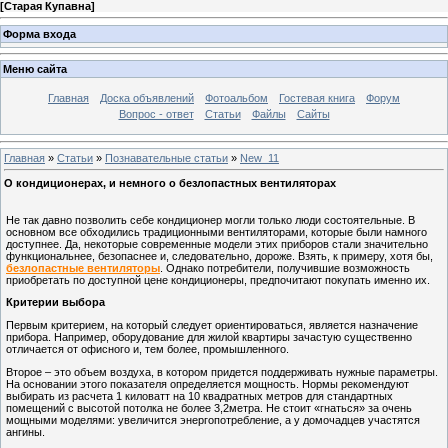
[
Старая Купавна
]
Форма входа
Меню сайта
Главная
Доска объявлений
Фотоальбом
Гостевая книга
Форум
Вопрос - ответ
Статьи
Файлы
Сайты
Главная
»
Статьи
»
Познавательные статьи
»
New_11
О кондиционерах, и немного о безлопастных вентиляторах
Не так давно позволить себе кондиционер могли только люди состоятельные. В
основном все обходились традиционными вентиляторами, которые были намного
доступнее. Да, некоторые современные модели этих приборов стали значительно
функциональнее, безопаснее и, следовательно, дороже. Взять, к примеру, хотя бы,
безлопастные вентиляторы
. Однако потребители, получившие возможность
приобретать по доступной цене кондиционеры, предпочитают покупать именно их.
Критерии выбора
Первым критерием, на который следует ориентироваться, является назначение
прибора. Например, оборудование для жилой квартиры зачастую существенно
отличается от офисного и, тем более, промышленного.
Второе – это объем воздуха, в котором придется поддерживать нужные параметры.
На основании этого показателя определяется мощность. Нормы рекомендуют
выбирать из расчета 1 киловатт на 10 квадратных метров для стандартных
помещений с высотой потолка не более 3,2метра. Не стоит «гнаться» за очень
мощными моделями: увеличится энергопотребление, а у домочадцев участятся
ангины.