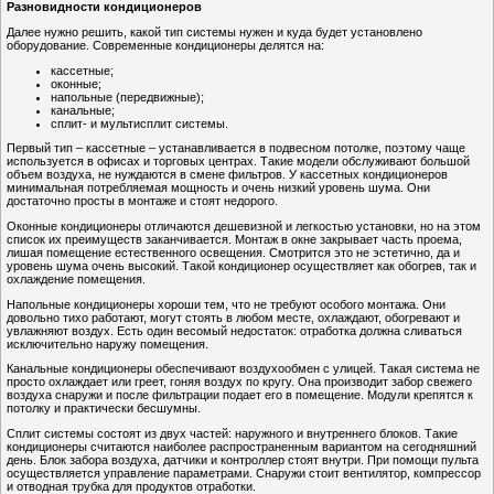
Разновидности кондиционеров
Далее нужно решить, какой тип системы нужен и куда будет установлено
оборудование. Современные кондиционеры делятся на:
кассетные;
оконные;
напольные (передвижные);
канальные;
сплит- и мультисплит системы.
Первый тип – кассетные – устанавливается в подвесном потолке, поэтому чаще
используется в офисах и торговых центрах. Такие модели обслуживают большой
объем воздуха, не нуждаются в смене фильтров. У кассетных кондиционеров
минимальная потребляемая мощность и очень низкий уровень шума. Они
достаточно просты в монтаже и стоят недорого.
Оконные кондиционеры отличаются дешевизной и легкостью установки, но на этом
список их преимуществ заканчивается. Монтаж в окне закрывает часть проема,
лишая помещение естественного освещения. Смотрится это не эстетично, да и
уровень шума очень высокий. Такой кондиционер осуществляет как обогрев, так и
охлаждение помещения.
Напольные кондиционеры хороши тем, что не требуют особого монтажа. Они
довольно тихо работают, могут стоять в любом месте, охлаждают, обогревают и
увлажняют воздух. Есть один весомый недостаток: отработка должна сливаться
исключительно наружу помещения.
Канальные кондиционеры обеспечивают воздухообмен с улицей. Такая система не
просто охлаждает или греет, гоняя воздух по кругу. Она производит забор свежего
воздуха снаружи и после фильтрации подает его в помещение. Модули крепятся к
потолку и практически бесшумны.
Сплит системы состоят из двух частей: наружного и внутреннего блоков. Такие
кондиционеры считаются наиболее распространенным вариантом на сегодняшний
день. Блок забора воздуха, датчики и контроллер стоят внутри. При помощи пульта
осуществляется управление параметрами. Снаружи стоит вентилятор, компрессор
и отводная трубка для продуктов отработки.