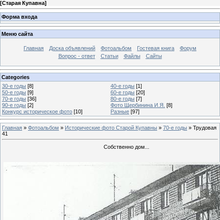
[
Старая Купавна
]
Форма входа
Меню сайта
Главная
Доска объявлений
Фотоальбом
Гостевая книга
Форум
Вопрос - ответ
Статьи
Файлы
Сайты
Categories
30-е годы
[8]
40-е годы
[1]
50-е годы
[9]
60-е годы
[20]
70-е годы
[36]
80-е годы
[7]
90-е годы
[2]
Фото Щербинина И.Я.
[8]
Конкурс историческое фото
[10]
Разные
[97]
Главная
»
Фотоальбом
»
Исторические фото Старой Купавны
»
70-е годы
» Трудовая
41
Собственно дом...