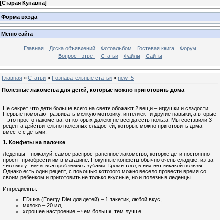
[
Старая Купавна
]
Форма входа
Меню сайта
Главная
Доска объявлений
Фотоальбом
Гостевая книга
Форум
Вопрос - ответ
Статьи
Файлы
Сайты
Главная
»
Статьи
»
Познавательные статьи
»
new_5
Полезные лакомства для детей, которые можно приготовить дома
Не секрет, что дети больше всего на свете обожают 2 вещи – игрушки и сладости.
Первые помогают развивать мелкую моторику, интеллект и другие навыки, а вторые
– это просто лакомства, от которых далеко не всегда есть польза. Мы составили 3
рецепта действительно полезных сладостей, которые можно приготовить дома
вместе с детьми.
1.
Конфеты на палочке
Леденцы – пожалуй, самое распространенное лакомство, которое дети постоянно
просят приобрести им в магазине. Покупные конфеты обычно очень сладкие, из-за
чего могут начаться проблемы с зубами. Кроме того, в них нет никакой пользы.
Однако есть один рецепт, с помощью которого можно весело провести время со
своим ребенком и приготовить не только вкусные, но и полезные леденцы.
Ингредиенты:
EDшка (Energy Diet для детей) – 1 пакетик, любой вкус,
молоко – 20 мл,
хорошее настроение – чем больше, тем лучше.