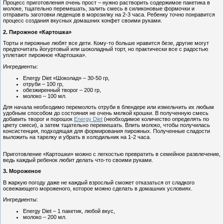
Процесс приготовления очень прост – нужно растворить содержимое пакетика в
молоке, тщательно перемешать, залить смесь в силиконовые формочки и
отправить заготовки леденцов в морозилку на 2-3 часа. Ребенку точно понравится
процесс создания вкусных домашних конфет своими руками.
2.
Пирожное «Картошка»
Торты и пирожные любят все дети. Кому-то больше нравится безе, другие могут
предпочитать йогуртовый или шоколадный торт, но практически все с радостью
уплетают пирожное «Картошка».
Ингредиенты:
Energy Diet «Шоколад» – 30-50 гр,
отруби – 100 гр,
обезжиренный творог – 200 гр,
молоко – 100 мл.
Для начала необходимо перемолоть отруби в блендере или измельчить их любым
удобным способом до состояния не очень мелкой крошки. В полученную смесь
добавить творог и порошок
Energy Diet
(необходимое количество определять по
цвету смеси), а затем тщательно перемешать. Влить молоко, чтобы получилась
консистенция, подходящая для формирования пирожных. Полученные сладости
выложить на тарелку и убрать в холодильник на 1-2 часа.
Приготовление «Картошки» можно с легкостью превратить в семейное развлечение,
ведь каждый ребенок любит делать что-то своими руками.
3.
Мороженое
В жаркую погоду даже не каждый взрослый сможет отказаться от сладкого
освежающего мороженого, которое можно сделать в домашних условиях.
Ингредиенты:
Energy Diet – 1 пакетик, любой вкус,
молоко – 200 мл.