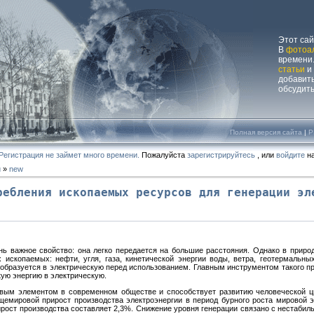
Этот са
В
фотоа
времени.
статьи
и
добавит
обсудит
Полная версия сайта
|
P
Регистрация не займет много времени.
Пожалуйста
зарегистрируйтесь
, или
войдите
на
и
»
new
ребления ископаемых ресурсов для генерации эл
нь важное свойство: она легко передается на большие расстояния. Однако в природ
ископаемых: нефти, угля, газа, кинетической энергии воды, ветра, геотермальны
образуется в электрическую перед использованием. Главным инструментом такого п
ую энергию в электрическую.
евым элементом в современном обществе и способствует развитию человеческой 
щемировой прирост производства электроэнергии в период бурного роста мировой э
рост производства составляет 2,3%. Снижение уровня генерации связано с нестаби