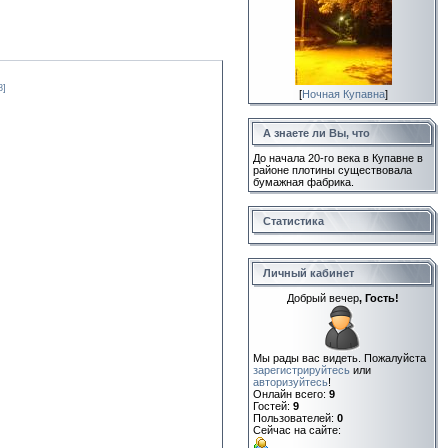
8]
[
Ночная Купавна
]
А знаете ли Вы, что
До начала 20-го века в Купавне в
районе плотины существовала
бумажная фабрика.
Статистика
Личный кабинет
Добрый вечер
, Гость!
Мы рады вас видеть. Пожалуйста
зарегистрируйтесь
или
авторизуйтесь
!
Онлайн всего:
9
Гостей:
9
Пользователей:
0
Сейчас на сайте: