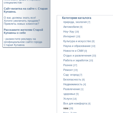
специалистов -
Cайт-визитка на сайте г. Старая
Купавна.
О вас должны знать все!
Категории каталога
Хотите увеличить продажи?
природа, экология
[7]
Привлечь новых клиентов?
Автомобили
[9]
Расскажите жителям Старой
Ноу-Хау
[19]
Купавны о себе
Интернет
[19]
- разместите рекламу на
Культура и искусство
[6]
неофициальном сайте города
Старая Купавна
Наука и образование
[10]
Новости и СМИ
[0]
Отдых и развлечения
[33]
Работа и заработок
[10]
Разное
[27]
Ремонт
[15]
Сад- огород
[7]
Безопасность
[6]
Недвижимость
[4]
Развлечение
[1]
здоровье
[5]
Услуги
[14]
Все для комфорта
[4]
new
[29]