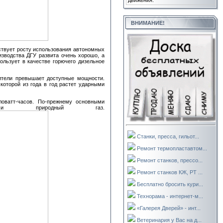
движения.
ВНИМАНИЕ!
ствует росту использования автономных
изводства ДГУ развита очень хорошо, а
ользует в качестве горючего дизельное
сители превышает доступные мощности.
которой из года в год растет ударными
ловатт-часов. По-прежнему основными
 и природный газ.
Станки, пресса, гильот...
Ремонт термопластавтом...
Ремонт станков, прессо...
Ремонт станков КЖ, РТ ...
Бесплатно бросить кури...
Технорама - интернет-м...
«Галерея Дверей» - инт...
Ветеринария у Вас на д...