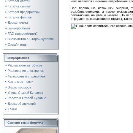
Каталог статей
чего является снижение потребления эл
Каталог сайтов
Все первичные источники энергии, т
возобновляемыми, а также оказывают
Каталог предприятий
работающие на угле и мазуте. По исс
Каталог файлов
страдают развивающиеся страны, такие 
Доска почета
Баннерообмен
FAQ (вопрос/ответ)
Знакомства в Старой Купавне
Онлайн игры
Информация
Расписание автобусов
Расписание электричек
Телефонный справочник
Карта местности
Вид из космоса
Улицы Старой Купавны
Работа в Старой Купавне
Доска объявлений
Такси
Свежие темы форума