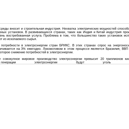
среды вносит и строительная индустрия. Нехватка электрических мощностей способ
ных установок. В развивающихся странах, таких как Индия и Китай индустрия про
ень востребованная услуга. Проблема в том, что большинство таких установок исп
ют из ископаемого сырья.
 потребности в электроэнергии стран БРИКС. В этих странах спрос на энергоно
ичивается на 3% ежегодно. Локомотивом в этом процессе является Бразилия, ВВП 
которое снижение потребностей в электроэнергии.
у совокупное мировое производство электроэнергии превысит 20 триллионов ки
генерации электроэнергии будут уголь