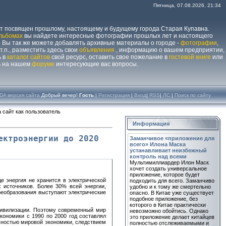
Пятница, 07.08.2026, 21:34
йт посвящен прошлому, настоящему и будущему города Старая Купавна.
льбомах
вы найдете интересные фотографии прошлых лет и настоящего
 Вы так же можете добавлять архивные материалы о городе -
фотографии
,
 т.п., разместить здесь свои
объявления
, информацию о вашем предприятии,
ь в
каталог сайтов
свой ресурс, оставить свое пожелание в
гостевой книге
или
ь на нашем
форуме
интересующие вас вопросы.
DA версия сайта
Добрый вечер!
Гость
|
Регистрация
|
Вход
|
RSS
|
ЛС
|
Поиск по сайту
 сайт как пользователь
Информация
ектроэнергии до 2020
Заманчивое «приложение для
всего» Илона Маска
устанавливает неизбежный
контроль над всеми
Мультимиллиардер Илон Маск
хочет создать универсальное
приложение, которое будет
е энергия не хранится в электрической
подходить для всего. Заманчиво
х источников. Более 30% всей энергии,
удобно и к тому же смертельно
реобразования выступают электрические
опасно. В Китае уже существует
подобное приложение, без
которого в Китае практически
цивилизации. Поэтому современный мир
невозможно обойтись. Однако
кономики с 1990 по 2000 год составлял
это приложение делает китайцев
льностью мировой экономики, следствием
полностью отслеживаемыми и