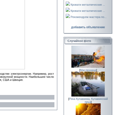
Кровати металлические ...
Кровати металлические ...
Рекомендуем мастера по...
добавить объявление
Случайное фото
[
Масленница
]
одстве электроэнергии. Например, рост
 совокупной мощности. Наибольшее число
ия, США и Швеция.
[
Река Купавинка, Купавинский
пруд
]