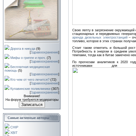
Свою лепту в загрязнение окружающей 
стационарных и передвижных генератор
аренда дизельных электростанций
– оч
топливо, которое в этих странах получа
Стоит также отметить и большой рост
Дорога в никуда
(9)
Потребность в энергии в среднем увел
[
Здравоохранение
]
темпами, тогда как в Китае замечено не
Мифы о гриппе и проч.
(7)
[
Здравоохранение
]
По прогнозам аналитиков к 2020 год
источниками для 
Бесплатная медицинская
помощь
(5)
[
Здравоохранение
]
Кто чем от чего лечится?
(72)
[
Здравоохранение
]
Купавинские поликлиники
(307)
[
Здравоохранение
]
Внимание!
На форум требуются модераторы
Записаться
Самые активные авторы
CHIP
XBIT