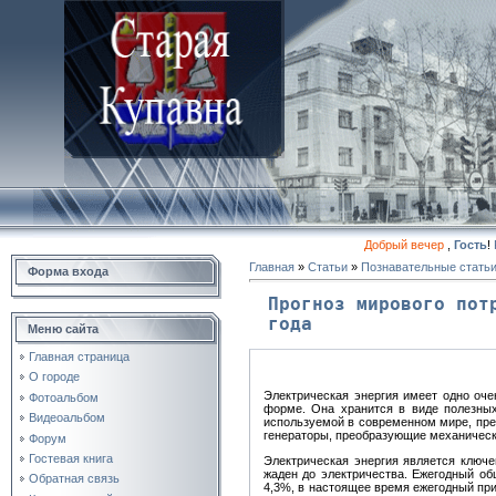
Добрый вечер
,
Гость
!
Главная
»
Статьи
»
Познавательные стать
Форма входа
Прогноз мирового пот
года
Меню сайта
Главная страница
О городе
Электрическая энергия имеет одно оче
Фотоальбом
форме. Она хранится в виде полезных 
Видеоальбом
используемой в современном мире, пре
генераторы, преобразующие механическ
Форум
Гостевая книга
Электрическая энергия является ключ
жаден до электричества. Ежегодный об
Обратная связь
4,3%, в настоящее время ежегодный при