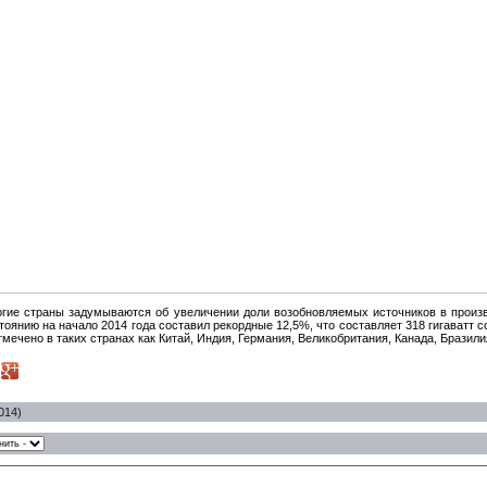
ие страны задумываются об увеличении доли возобновляемых источников в произв
тоянию на начало 2014 года составил рекордные 12,5%, что составляет 318 гигаватт
мечено в таких странах как Китай, Индия, Германия, Великобритания, Канада, Бразил
014)