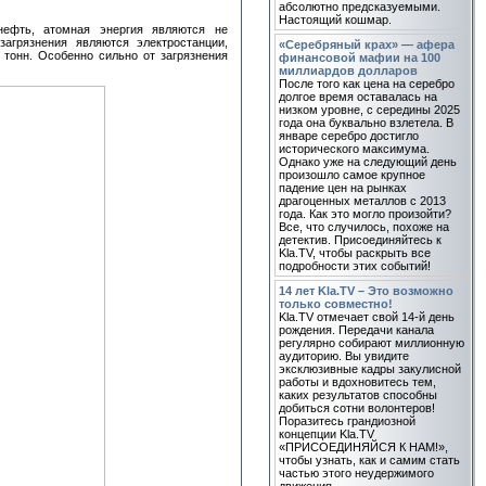
абсолютно предсказуемыми.
Настоящий кошмар.
 нефть, атомная энергия являются не
агрязнения являются электростанции,
«Серебряный крах» — афера
тонн. Особенно сильно от загрязнения
финансовой мафии на 100
миллиардов долларов
После того как цена на серебро
долгое время оставалась на
низком уровне, с середины 2025
года она буквально взлетела. В
январе серебро достигло
исторического максимума.
Однако уже на следующий день
произошло самое крупное
падение цен на рынках
драгоценных металлов с 2013
года. Как это могло произойти?
Все, что случилось, похоже на
детектив. Присоединяйтесь к
Kla.TV, чтобы раскрыть все
подробности этих событий!
14 лет Kla.TV – Это возможно
только совместно!
Kla.TV отмечает свой 14-й день
рождения. Передачи канала
регулярно собирают миллионную
аудиторию. Вы увидите
эксклюзивные кадры закулисной
работы и вдохновитесь тем,
каких результатов способны
добиться сотни волонтеров!
Поразитесь грандиозной
концепции Kla.TV
«ПРИСОЕДИНЯЙСЯ К НАМ!»,
чтобы узнать, как и самим стать
частью этого неудержимого