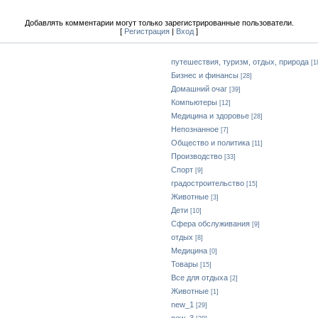
Добавлять комментарии могут только зарегистрированные пользователи.
[
Регистрация
|
Вход
]
путешествия, туризм, отдых, природа
[1
Бизнес и финансы
[28]
Домашний очаг
[39]
Компьютеры
[12]
Медицина и здоровье
[28]
Непознанное
[7]
Общество и политика
[11]
Производство
[33]
Спорт
[9]
градостроительство
[15]
Животные
[3]
Дети
[10]
Сфера обслуживания
[9]
отдых
[8]
Медицина
[0]
Товары
[15]
Все для отдыха
[2]
Животные
[1]
new_1
[29]