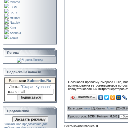
takomo
LION
гость
мышок
Natulek
Kent
АленаИ
Admin
Погода
Подписка на новости
Рассылки
Subscribe.Ru
Осознавая проблему выброса CO2, мног
использования ветрогенераторов по сос
Лента
"Старая Купавна"
новоустановленных ветрогенераторов от
Поделиться…
Категория
:
new
|
Добавил
:
Admin
(25.09.2
Предложение
Просмотров
:
1036
|
Рейтинг
:
0.0
/
0
|
Заказать рекламу
Уникальное предложение для
Всего комментариев
:
0
небольших фирм и хороших