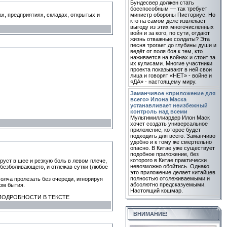
Бундесвер должен стать
боеспособным — так требует
, предприятиях, складах, открытых и
министр обороны Писториус. Но
кто на самом деле извлекает
выгоду из этих многочисленных
войн и за кого, по сути, отдают
жизнь отважные солдаты? Эта
песня трогает до глубины души и
ведёт от поля боя к тем, кто
наживается на войнах и стоит за
их кулисами. Многие участники
проекта показывают в ней свои
лица и говорят «НЕТ» - войне и
«ДА» - настоящему миру.
Заманчивое «приложение для
всего» Илона Маска
устанавливает неизбежный
контроль над всеми
Мультимиллиардер Илон Маск
хочет создать универсальное
приложение, которое будет
подходить для всего. Заманчиво
удобно и к тому же смертельно
опасно. В Китае уже существует
подобное приложение, без
которого в Китае практически
руст в шее и резкую боль в левом плече,
невозможно обойтись. Однако
обезболивающего, и отлежав сутки (любое
это приложение делает китайцев
полностью отслеживаемыми и
молча пролезать без очереди, игнорируя
абсолютно предсказуемыми.
зом бытия.
Настоящий кошмар.
ПОДРОБНОСТИ В ТЕКСТЕ
ВНИМАНИЕ!