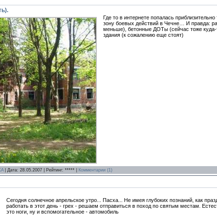
ь).
Где то в интернете попалась приблизительно
зону боевых действий в Чечне… И правда: р
меньше), бетонные ДОТы (сейчас тоже куда-
здания (к сожалению еще стоят)
KA
| Дата:
28.05.2007
| Рейтинг: ***** |
Комментарии (1)
Сегодня солнечное апрельское утро... Пасха... Не имея глубоких познаний, как празд
работать в этот день - грех - решаем отправиться в поход по святым местам. Ест
это ноги, ну и вспомогательное - автомобиль