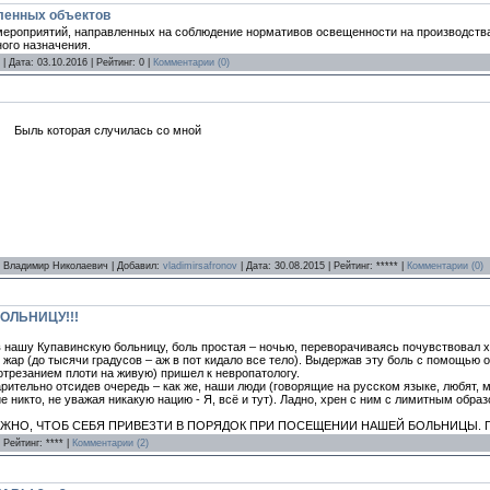
ленных объектов
роприятий, направленных на соблюдение нормативов освещенности на производствах
ого назначения.
| Дата:
03.10.2016
| Рейтинг: 0 |
Комментарии (0)
Быль которая случилась со мной
а Владимир Николаевич | Добавил:
vladimirsafronov
| Дата:
30.08.2015
| Рейтинг: ***** |
Комментарии (0)
ОЛЬНИЦУ!!!
в нашу Купавинскую больницу, боль простая – ночью, переворачиваясь почувствовал х
жар (до тысячи градусов – аж в пот кидало все тело). Выдержав эту боль с помощью 
трезанием плоти на живую) пришел к невропатологу.
арительно отсидев очередь – как же, наши люди (говорящие на русском языке, любят, 
ие никто, не уважая никакую нацию - Я, всё и тут). Ладно, хрен с ним с лимитным обра
ЖНО, ЧТОБ СЕБЯ ПРИВЕЗТИ В ПОРЯДОК ПРИ ПОСЕЩЕНИИ НАШЕЙ БОЛЬНИЦЫ. 
 Рейтинг: **** |
Комментарии (2)