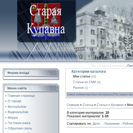
Вы сегодня рановато,
,
Гос
Категории каталога
Форма входа
Мои статьи
[10]
Статьи из СМИ
[5]
Разное
Меню сайта
[1]
Самые комментируемые материалы
|
Последние ма
Главная страница
О городе
Главная
»
Статьи
»
Статьи о Купавне
» Мои
Фотоальбом
Видеоальбом
В категории материалов
:
10
Показано материалов
:
1-10
Форум
Гостевая книга
Сортировать по
:
Дате
·
Названию
·
Рейтин
Обратная связь