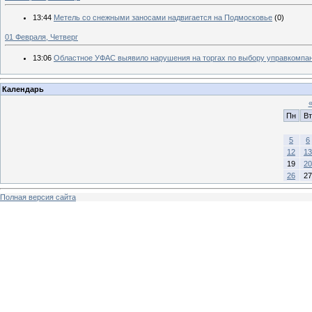
13:44
Метель со снежными заносами надвигается на Подмосковье
(0)
01 Февраля, Четверг
13:06
Областное УФАС выявило нарушения на торгах по выбору управкомпан
Календарь
Пн
Вт
5
6
12
13
19
20
26
27
Полная версия сайта