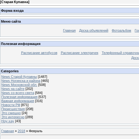
[
Старая Купавна
]
Форма входа
Меню сайта
Главная
Доска объявлений
Фотоальбом
Го
Полезная информация
Расписание автобусов
Расписание электричек
Телефонный справочн
Доск
Categories
News Старой Купавны
[1487]
News Ногинска и района
[465]
News Московской обл.
[508]
News на сайте
[202]
News со всего света
[584]
Полезная информация
[537]
Важная информация
[316]
Новости РФ
[871]
Происшествия
[208]
Это смешно
[24]
Это интересно
[289]
Ноу-хау
[43]
Главная
»
2018
»
Февраль