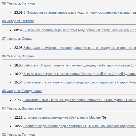
09 Февраля, Пятница
23:09
В Подмосковье активизировались «карточные» мошенники: как защити
08 Февраля, Четверг
08:51
В Ногинске прошли первые в этом году районные студенческие игры "Чт
07 Февраля, Среда
23:03
8 февраля возможно снижение давления в сетях холодного и горячего
06 Февраля, Вторник
16:03
Выборы в Старой Купавне: что нужно сделать, чтобы проголосовать 18 
16:00
Вышла в свет третья книга из серии "Бессмертный полк Старой Купавн
15:54
Временное отключение холодной воды по шести адресам в Старой Куп
05 Февраля, Понедельник
21:36
Любителей лыжных гонок ждут на соревнованиях "Лыжня Купавны-2018
04 Февраля, Воскресенье
12:13
Штормовое предупреждение объявлено в Москве
(0)
10:22
Расписание движения ряда электричек ЦППК на Горьковском направле
02 Февраля, Пятница