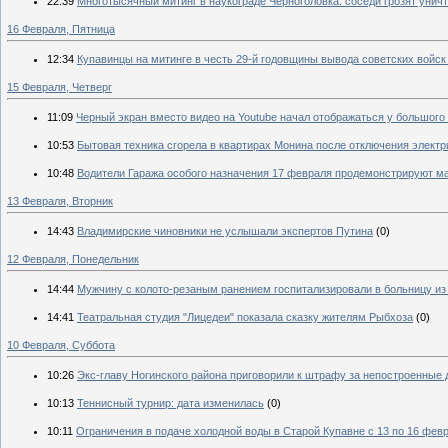
22:39
Многотысячный митинг в наукограде Черноголовка: соседи грозят уни
16 Февраля, Пятница
12:34
Купавинцы на митинге в честь 29-й годовщины вывода советских войск
15 Февраля, Четверг
11:09
Черный экран вместо видео на Youtube начал отображаться у большого
10:53
Бытовая техника сгорела в квартирах Монина после отключения электр
10:48
Водители Гаража особого назначения 17 февраля продемонстрируют м
13 Февраля, Вторник
14:43
Владимирские чиновники не услышали экспертов Путина
(0)
12 Февраля, Понедельник
14:44
Мужчину с колото‑резаным ранением госпитализировали в больницу из
14:41
Театральная студия "Лицедеи" показала сказку жителям Рыбхоза
(0)
10 Февраля, Суббота
10:26
Экс-главу Ногинского района приговорили к штрафу за непостроенные
10:13
Теннисный турнир: дата изменилась
(0)
10:11
Ограничения в подаче холодной воды в Старой Купавне с 13 по 16 фев