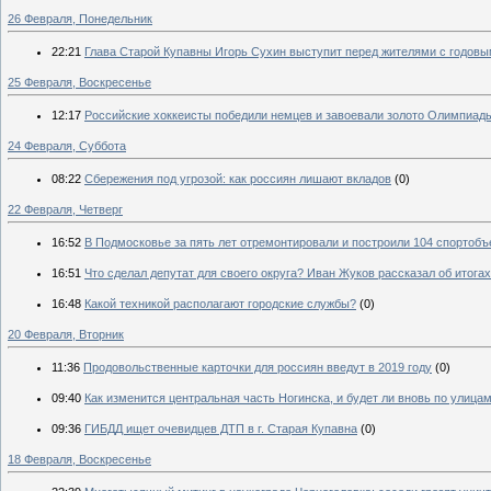
26 Февраля, Понедельник
22:21
Глава Старой Купавны Игорь Сухин выступит перед жителями с годовы
25 Февраля, Воскресенье
12:17
Российские хоккеисты победили немцев и завоевали золото Олимпиад
24 Февраля, Суббота
08:22
Сбережения под угрозой: как россиян лишают вкладов
(0)
22 Февраля, Четверг
16:52
В Подмосковье за пять лет отремонтировали и построили 104 спортобъ
16:51
Что сделал депутат для своего округа? Иван Жуков рассказал об итога
16:48
Какой техникой располагают городские службы?
(0)
20 Февраля, Вторник
11:36
Продовольственные карточки для россиян введут в 2019 году
(0)
09:40
Как изменится центральная часть Ногинска, и будет ли вновь по улица
09:36
ГИБДД ищет очевидцев ДТП в г. Старая Купавна
(0)
18 Февраля, Воскресенье