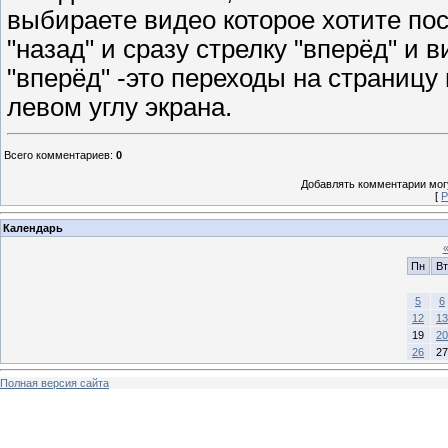
выбираете видео которое хотите по
"назад" и сразу стрелку "вперёд" и 
"вперёд" -это переходы на страницу
левом углу экрана.
Всего комментариев
:
0
Добавлять комментарии могу
[
Р
Календарь
Пн
Вт
5
6
12
13
19
20
26
27
Полная версия сайта