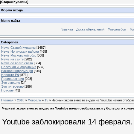
[
Старая Купавна
]
Форма входа
Меню сайта
Главная
Доска объявлений
Фотоальбом
Го
Categories
News Старой Купавны
[1487]
News Ногинска и района
[465]
News Московской обл.
[508]
News на сайте
[202]
News со всего света
[584]
Полезная информация
[537]
Важная информация
[316]
Новости РФ
[871]
Происшествия
[208]
Это смешно
[24]
Это интересно
[289]
Ноу-хау
[43]
Главная
»
2018
»
Февраль
»
15
» Черный экран вместо видео на Youtube начал отобра
Черный экран вместо видео на Youtube начал отображаться у большого колич
Youtube заблокировали 14 февраля.