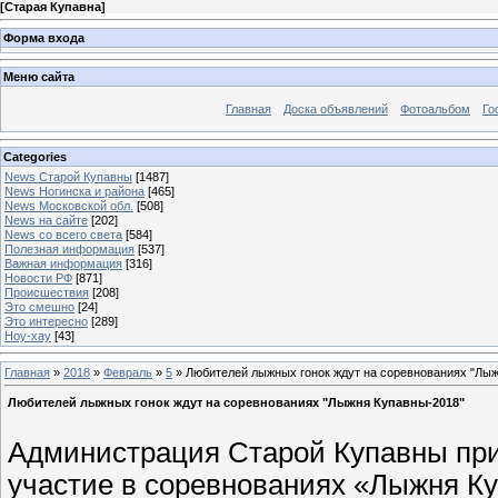
[
Старая Купавна
]
Форма входа
Меню сайта
Главная
Доска объявлений
Фотоальбом
Го
Categories
News Старой Купавны
[1487]
News Ногинска и района
[465]
News Московской обл.
[508]
News на сайте
[202]
News со всего света
[584]
Полезная информация
[537]
Важная информация
[316]
Новости РФ
[871]
Происшествия
[208]
Это смешно
[24]
Это интересно
[289]
Ноу-хау
[43]
Главная
»
2018
»
Февраль
»
5
» Любителей лыжных гонок ждут на соревнованиях "Лы
Любителей лыжных гонок ждут на соревнованиях "Лыжня Купавны-2018"
Администрация Старой Купавны при
участие в соревнованиях «Лыжня Куп