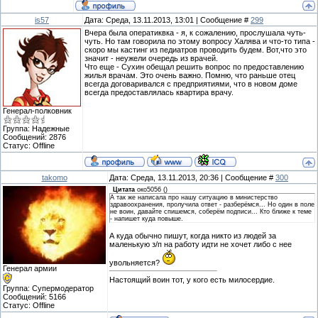
is57
Дата: Среда, 13.11.2013, 13:01 | Сообщение #
299
Вчера была оператиквка - я, к сожалению, прослушала чуть-
чуть. Но там говорила по этому вопросу Халява и что-то типа -
скоро мы кастинг из педиатров проводить будем. Вот,что это
значит - неужели очередь из врачей.
Что еще - Сухин обещал решить вопрос по предоставлению
жилья врачам. Это очень важно. Помню, что раньше отец
всегда договаривался с предприятиями, что в новом доме
всегда предоставлялась квартира врачу.
Генерал-полковник
Группа: Надежные
Сообщений:
2876
Статус:
Offline
takomo
Дата: Среда, 13.11.2013, 20:36 | Сообщение #
300
Цитата
око5056
(
)
А так же написала про нашу ситуацию в министерство
здравоохранения, пролучила ответ - разберёмся... Но один в поле
не воин, давайте спишемся, соберём подписи... Кто ближе к теме
- напишет куда повыше.
А куда обычно пишут, когда никто из людей за
маленькую з/п на работу идти не хочет либо с нее
увольняется?
Генерал армии
Настоящий воин тот, у кого есть милосердие.
Группа: Супермодератор
Сообщений:
5166
Статус:
Offline