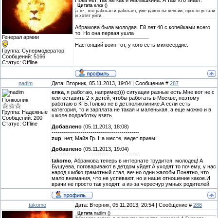
Цитата
елка
(
)
а те , кто работал и работает, уже давно на пенсии, просто устали
и хотят уйти.
Абрамова была молодая. Ей лет 40 с копейками всего
то. Но она первая ушла
Генерал армии
Настоящий воин тот, у кого есть милосердие.
Группа: Супермодератор
Сообщений:
5166
Статус:
Offline
nadim
Дата: Вторник, 05.11.2013, 19:04 | Сообщение #
287
елка
, я работаю, например))) ситуации разные есть.Мне вот не с
кем оставить 2-х детей, чтобы работать в Москве, поэтому
Полковник
работаю в КГБ.Только не в дет.поликлинике.А если есть
категория, то и зарплата не такая и маленькая, а еще можно и в
Группа: Надежные
школе подработку взять.
Сообщений:
200
Статус:
Offline
Добавлено
(05.11.2013, 18:08)
---------------------------------------------
zup
, нет, Майя Гр. На месте, ведет прием!
Добавлено
(05.11.2013, 19:04)
---------------------------------------------
takomo
, Абрамова теперь в интернате трудится, молодец! А
Бушуева, поговаривают в детдом уйдет.А уходят то почему, у нас
народ шибко грамотный стал, вечно одни жалобы.Понятно, что
мало внимания, что не успевают, но и наше отношение какое.И
врачи не просто так уходят, а из-за чересчур умных родителей.
takomo
Дата: Вторник, 05.11.2013, 20:54 | Сообщение #
288
Цитата
nadim
(
)