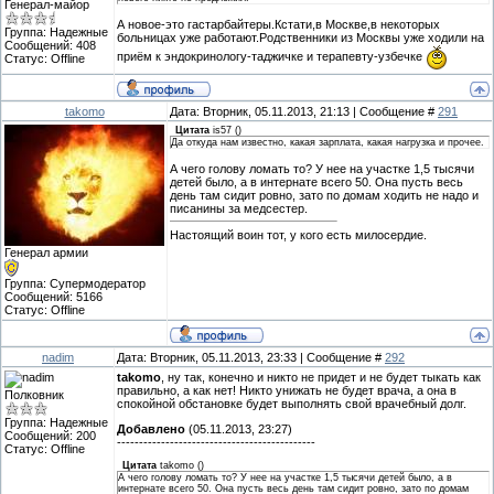
Генерал-майор
А новое-это гастарбайтеры.Кстати,в Москве,в некоторых
Группа: Надежные
больницах уже работают.Родственники из Москвы уже ходили на
Сообщений:
408
приём к эндокринологу-таджичке и терапевту-узбечке
Статус:
Offline
takomo
Дата: Вторник, 05.11.2013, 21:13 | Сообщение #
291
Цитата
is57
(
)
Да откуда нам известно, какая зарплата, какая нагрузка и прочее.
А чего голову ломать то? У нее на участке 1,5 тысячи
детей было, а в интернате всего 50. Она пусть весь
день там сидит ровно, зато по домам ходить не надо и
писанины за медсестер.
Настоящий воин тот, у кого есть милосердие.
Генерал армии
Группа: Супермодератор
Сообщений:
5166
Статус:
Offline
nadim
Дата: Вторник, 05.11.2013, 23:33 | Сообщение #
292
takomo
, ну так, конечно и никто не придет и не будет тыкать как
правильно, а как нет! Никто унижать не будет врача, а она в
Полковник
спокойной обстановке будет выполнять свой врачебный долг.
Группа: Надежные
Добавлено
(05.11.2013, 23:27)
Сообщений:
200
---------------------------------------------
Статус:
Offline
Цитата
takomo
(
)
А чего голову ломать то? У нее на участке 1,5 тысячи детей было, а в
интернате всего 50. Она пусть весь день там сидит ровно, зато по домам