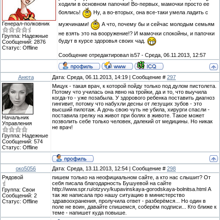
ходили в основном папочки! Во-первых, мамочки просто ее
боялись!
Ну, а во-вторых, она все-таки умела ладить с
Генерал-полковник
мужчинами!
А что, почему бы и сейчас молодым семьям
не взять это на вооружение!? И мамочки спокойны, и папочки
Группа: Надежные
будут в курсе здоровья своих чад.
Сообщений:
2876
Статус:
Offline
Сообщение отредактировал
is57
-
Среда, 06.11.2013, 12:57
Анюта
Дата: Среда, 06.11.2013, 14:19 | Сообщение #
297
Мицук - такая врач, к которой пойду только под дулом пистолета.
Потому что училась она явно на тройки, да и то, что выучила
когда-то - уже позабыла. У здорового ребенка поставить диагноз
гингивит, потому что набухли десны от лезущих зубов - это
высший пилотаж. А дочь свою чуть не убила, хирурги спасли -
поставила грелку на живот при болях в животе. Такое может
Начальник
позволить себе только человек, далекий от медицины. Но никак
Управления
не врач!
Группа: Надежные
Сообщений:
574
Статус:
Offline
око5056
Дата: Среда, 13.11.2013, 12:54 | Сообщение #
298
Рядовой
пишем только на неофициальном сайте, а кто нас слышит? От
себя писала благодарность Бушуевой на сайте
http://www.spr.ru/otzyvy/kupavinskaya-gorodskaya-bolnitsa.html А
Группа: Свои
так же написала про нашу ситуацию в министерство
Сообщений:
2
здравоохранения, пролучила ответ - разберёмся... Но один в
Статус:
Offline
поле не воин, давайте спишемся, соберём подписи... Кто ближе к
теме - напишет куда повыше.