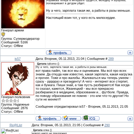
Абрамова теперь в интернате трудится, молодец! А Бушуева,
поговаривают в детдом уйдет.
Ну а чего, зарплата такая же, а работы в разы меньше.
Настоящий воин тот, у кого есть милосердие.
Генерал армии
Группа: Супермодератор
Сообщений:
5166
Статус:
Offline
is57
Дата: Вторник, 05.11.2013, 21:04 | Сообщение #
289
Цитата
takomo
(
)
Ну а чего, зарплата такая же, а работы в разы меньше.
вот права nadim, так все мы и оцениваем. Мы всё про всех
знаем. Да откуда нам известно, какая зарплата, какая нагрузка
и прочее. Тоже и про жалобы. Жаловаться мы теперь умеем -
сразу - ррррраз и президенту! А чего - интернет все стерпит,
как и бумага. Пиши знай, а там пусть разбираются! Как когда-
то сказал, кажется, Жванецкий - мы все прекрасно
разбираемся в медицине, образовании и... футболе. Правда,
по поводу образования не помню - это или что-то другое! Но
Генерал-полковник
сути не меняет!!
Группа: Надежные
Сообщение отредактировал
is57
-
Вторник, 05.11.2013, 21:05
Сообщений:
2876
Статус:
Offline
Re@List
Дата: Вторник, 05.11.2013, 21:05 | Сообщение #
290
Цитата
елка
(
)
нового никто не предложил.