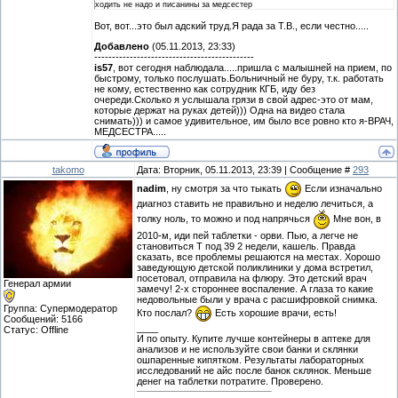
ходить не надо и писанины за медсестер
Вот, вот...это был адский труд.Я рада за Т.В., если честно.....
Добавлено
(05.11.2013, 23:33)
---------------------------------------------
is57
, вот сегодня наблюдала.....пришла с малышней на прием, по
быстрому, только послушать.Больничный не буру, т.к. работать
не кому, естественно как сотрудник КГБ, иду без
очереди.Сколько я услышала грязи в свой адрес-это от мам,
которые держат на руках детей))) Одна на видео стала
снимать))) и самое удивительное, им было все ровно кто я-ВРАЧ,
МЕДСЕСТРА.....
takomo
Дата: Вторник, 05.11.2013, 23:39 | Сообщение #
293
nadim
, ну смотря за что тыкать
Если изначально
диагноз ставить не правильно и неделю лечиться, а
толку ноль, то можно и под напрячься
Мне вон, в
2010-м, иди пей таблетки - орви. Пью, а легче не
становиться Т под 39 2 недели, кашель. Правда
сказать, все проблемы решаются на местах. Хорошо
заведующую детской поликлиники у дома встретил,
посетовал, отправила на флюру. Это детский врач
Генерал армии
замечу! 2-х стороннее воспаление. А глаза то какие
недовольные были у врача с расшифровкой снимка.
Группа: Супермодератор
Кто послал?
Есть хорошие врачи, есть!
Сообщений:
5166
____
Статус:
Offline
И по опыту. Купите лучше контейнеры в аптеке для
анализов и не используйте свои банки и склянки
ошпаренные кипятком. Результаты лабораторных
исследований не айс после банок склянок. Меньше
денег на таблетки потратите. Проверено.