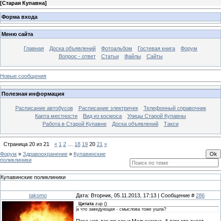
[
Старая Купавна
]
Форма входа
Меню сайта
Главная
Доска объявлений
Фотоальбом
Гостевая книга
Форум
Вопрос - ответ
Статьи
Файлы
Сайты
Новые сообщения
Полезная информация
Расписание автобусов
Расписание электричек
Телефонный справочник
Карта местности
Вид из космоса
Улицы Старой Купавны
Работа в Старой Купавне
Доска объявлений
Такси
Страница
20
из
21
«
1
2
…
18
19
20
21
»
Форум
»
Здравоохранение
»
Купавинские
поликлиники
Купавинские поликлиники
takomo
Дата: Вторник, 05.11.2013, 17:13 | Сообщение #
286
Цитата
zup
(
)
а что заведующая - смыслова тоже ушла?
Пока нет, так же как и Малышкина. А там кто знает.