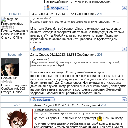
Настоящий воин тот, у кого есть милосердие.
Re@List
Дата: Среда, 06.11.2013, 01:36 | Сообщение #
294
Цитата
nadim
(
)
и самое удивительное, им было все ровно кто я-ВРАЧ, МЕДСЕСТРА.....
Генерал-майор
Мне тоже было бы всё равно....Знаете,сколько там желающих
Группа: Надежные
бывает.Заходят и говорят:"Нам только на минутку","Нам только
Сообщений:
408
подписать"и т.д.Любой человек терпение потеряет.Ладно во
Статус:
Offline
взрослой тоже самое,но там хоть ребёнок не мучается,сам
стоишь.
hudozhnik
Дата: Среда, 06.11.2013, 12:53 | Сообщение #
295
Цитата
елка
(
)
Мицук примет всех! До сих пор с содроганием вспоминаю походы к ней,
зато, она никогда не уйдет!
И хорошо, что не уйдет. Опыт у нее большой, да и
совершенствуется постоянно. Я к ней ходила с сыном, когда он
Полковник
был ребенком, теперь внуки у нее наблюдаются. У меня к ней не
было претензий. Да. С характером. Но никогда не отказывала,
Группа: Надежные
даже были случаи, когда ребенок был серьезно болен, приходила
Сообщений:
193
на дом без вызова, проверить состояние здоровья. Желаю ей
Статус:
Offline
здоровья и дальнейшей работы на радость всем.
is57
Дата: Среда, 06.11.2013, 12:57 | Сообщение #
296
Цитата
hudozhnik
(
)
Опыт у нее большой, да и совершенствуется постоянно.
да, тут Вы правы! Если бы не ее характер!
Помню, когда-
то очень-очень давно, я работала в детской консультации, в
регистратуре. Это было сразу после школы. Так вот, к Мицук