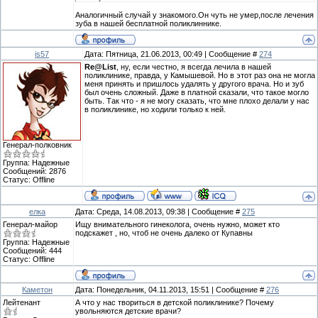
Аналогичный случай у знакомого.Он чуть не умер,после лечения
зуба в нашей бесплатной поликлиннике.
is57
Дата: Пятница, 21.06.2013, 00:49 | Сообщение #
274
Re@List
, ну, если честно, я всегда лечила в нашей
поликлинике, правда, у Камышевой. Но в этот раз она не могла
меня принять и пришлось удалять у другого врача. Но и зуб
был очень сложный. Даже в платной сказали, что такое могло
быть. Так что - я не могу сказать, что мне плохо делали у нас
в поликлинике, но ходили только к ней.
Генерал-полковник
Группа: Надежные
Сообщений:
2876
Статус:
Offline
елка
Дата: Среда, 14.08.2013, 09:38 | Сообщение #
275
Генерал-майор
Ищу внимательного гинеколога, очень нужно, может кто
подскажет , но, чтоб не очень далеко от Купавны
Группа: Надежные
Сообщений:
444
Статус:
Offline
Каметон
Дата: Понедельник, 04.11.2013, 15:51 | Сообщение #
276
Лейтенант
А что у нас твориться в детской поликлинике? Почему
увольняются детские врачи?