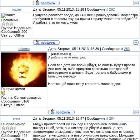
nadim
Дата: Вторник, 05.11.2013, 15:18 | Сообщение #
282
Бушуева работает вроде, до 14 и все.Срочно девочки-медсестра
требуются в поликлинику, на прием к врачу.Может кто пойдет???
Полковник
А работать то не кому, ужас
Группа: Надежные
Сообщений:
200
Статус:
Offline
takomo
Дата: Вторник, 05.11.2013, 15:39 | Сообщение #
283
Цитата
nadim
(
)
А работать то не кому, ужас
Если все детские врачи уйдут, то болеть будет просто
уже нельзя, либо придется толкаться во взрослой
поликлинике с детьми. Будет ругань с бабушками и
большие очереди
Настоящий воин тот, у кого есть милосердие.
Генерал армии
Группа: Супермодератор
Сообщений:
5166
Статус:
Offline
елка
Дата: Вторник, 05.11.2013, 16:47 | Сообщение #
284
Генерал-майор
Мицук примет всех! До сих пор с содроганием вспоминаю
походы к ней, зато, она никогда не уйдет! А вообще, это
закономерно и ожидаемо, увы, все что осталось нам от союза,
Группа: Надежные
приходит в негодность, а нового никто не предложил. Молодым
Сообщений:
444
врачам никаких интереов в нашей прекрасной Купавне не светит,
Статус:
Offline