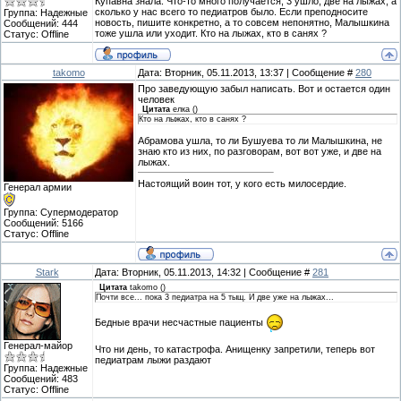
Купавна знала. Что-то много получается, 3 ушло, две на лыжах, а
сколько у нас всего то педиатров было. Если преподносите
Группа: Надежные
новость, пишите конкретно, а то совсем непонятно, Малышкина
Сообщений:
444
тоже ушла или уходит. Кто на лыжах, кто в санях ?
Статус:
Offline
takomo
Дата: Вторник, 05.11.2013, 13:37 | Сообщение #
280
Про заведующую забыл написать. Вот и остается один
человек
Цитата
елка
(
)
Кто на лыжах, кто в санях ?
Абрамова ушла, то ли Бушуева то ли Малышкина, не
знаю кто из них, по разговорам, вот вот уже, и две на
лыжах.
Настоящий воин тот, у кого есть милосердие.
Генерал армии
Группа: Супермодератор
Сообщений:
5166
Статус:
Offline
Stark
Дата: Вторник, 05.11.2013, 14:32 | Сообщение #
281
Цитата
takomo
(
)
Почти все... пока 3 педиатра на 5 тыщ. И две уже на лыжах...
Бедные врачи несчастные пациенты
Генерал-майор
Что ни день, то катастрофа. Анищенку запретили, теперь вот
педиатрам лыжи раздают
Группа: Надежные
Сообщений:
483
Статус:
Offline