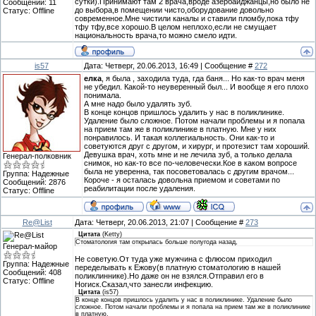
сутки).Принимают там 2 врача,вроде азербайджанцы,но было не
Сообщений:
11
до выбора,в помещении чисто,оборудование довольно
Статус:
Offline
современное.Мне чистили каналы и ставили пломбу,пока тфу
тфу тфу,все хорошо.В целом неплохо,если не смущает
национальность врача,то можно смело идти.
is57
Дата: Четверг, 20.06.2013, 16:49 | Сообщение #
272
елка
, я была , заходила туда, гда баня... Но как-то врач меня
не убедил. Какой-то неуверенный был... И вообще я его плохо
понимала.
А мне надо было удалять зуб.
В конце концов пришлось удалить у нас в поликлинике.
Удаление было сложное. Потом начали проблемы и я попала
на прием там же в поликлинике в платную. Мне у них
понравилось. И такая коллегиальность. Они как-то и
советуются друг с другом, и хирург, и протезист там хороший.
Девушка врач, хоть мне и не лечила зуб, а только делала
Генерал-полковник
снимок, но как-то все по-человечески.Кое в каком вопросе
была не уверенна, так посоветовалась с другим врачом...
Группа: Надежные
Короче - я осталась довольна приемом и советами по
Сообщений:
2876
реабилитации после удаления.
Статус:
Offline
Re@List
Дата: Четверг, 20.06.2013, 21:07 | Сообщение #
273
Цитата
(
Ketty
)
Стоматология там открылась больше полугода назад,
Генерал-майор
Не советую.От туда уже мужчина с флюсом приходил
Группа: Надежные
переделывать к Ежову(в платную стоматологию в нашей
Сообщений:
408
поликлиннике).Но даже он не взялся.Отправил его в
Статус:
Offline
Ногиск.Сказал,что занесли инфекцию.
Цитата
(
is57
)
В конце концов пришлось удалить у нас в поликлинике. Удаление было
сложное. Потом начали проблемы и я попала на прием там же в поликлинике
в платную.