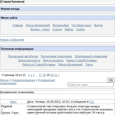
[
Старая Купавна
]
Форма входа
Меню сайта
Главная
Доска объявлений
Фотоальбом
Гостевая книга
Форум
Вопрос - ответ
Статьи
Файлы
Сайты
Новые сообщения
Полезная информация
Расписание автобусов
Расписание электричек
Телефонный справочник
Карта местности
Вид из космоса
Улицы Старой Купавны
Работа в Старой Купавне
Доска объявлений
Такси
Страница
19
из
21
«
1
2
…
17
18
19
20
21
»
Форум
»
Здравоохранение
»
Купавинские
поликлиники
Купавинские поликлиники
Ketty
Дата: Четверг, 20.06.2013, 16:32 | Сообщение #
271
Рядовой
Стоматология там открылась больше полугода назад,в
новогодний праздники заболел зуб,а эта стоматология оказалась
единственной которая работала(кстати работает 24 часа в
Группа: Свои