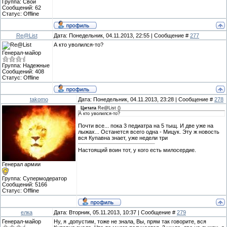
Группа: Свои
Сообщений:
62
Статус:
Offline
Re@List
Дата: Понедельник, 04.11.2013, 22:55 | Сообщение #
277
А кто уволился-то?
Генерал-майор
Группа: Надежные
Сообщений:
408
Статус:
Offline
takomo
Дата: Понедельник, 04.11.2013, 23:28 | Сообщение #
278
Цитата
Re@List
(
)
А кто уволился-то?
Почти все... пока 3 педиатра на 5 тыщ. И две уже на
лыжах... Останется всего одна - Мицук. Эту ж новость
вся Купавна знает, уже недели три
Настоящий воин тот, у кого есть милосердие.
Генерал армии
Группа: Супермодератор
Сообщений:
5166
Статус:
Offline
елка
Дата: Вторник, 05.11.2013, 10:37 | Сообщение #
279
Генерал-майор
Ну, я ,допустим, тоже не знала, Вы, прям так говорите, вся