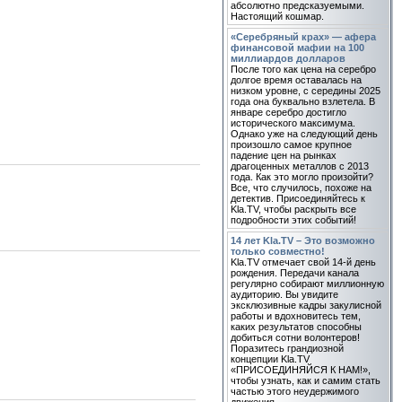
абсолютно предсказуемыми.
Настоящий кошмар.
«Серебряный крах» — афера
финансовой мафии на 100
миллиардов долларов
После того как цена на серебро
долгое время оставалась на
низком уровне, с середины 2025
года она буквально взлетела. В
январе серебро достигло
исторического максимума.
Однако уже на следующий день
произошло самое крупное
падение цен на рынках
драгоценных металлов с 2013
года. Как это могло произойти?
Все, что случилось, похоже на
детектив. Присоединяйтесь к
Kla.TV, чтобы раскрыть все
подробности этих событий!
14 лет Kla.TV – Это возможно
только совместно!
Kla.TV отмечает свой 14-й день
рождения. Передачи канала
регулярно собирают миллионную
аудиторию. Вы увидите
эксклюзивные кадры закулисной
работы и вдохновитесь тем,
каких результатов способны
добиться сотни волонтеров!
Поразитесь грандиозной
концепции Kla.TV
«ПРИСОЕДИНЯЙСЯ К НАМ!»,
чтобы узнать, как и самим стать
частью этого неудержимого