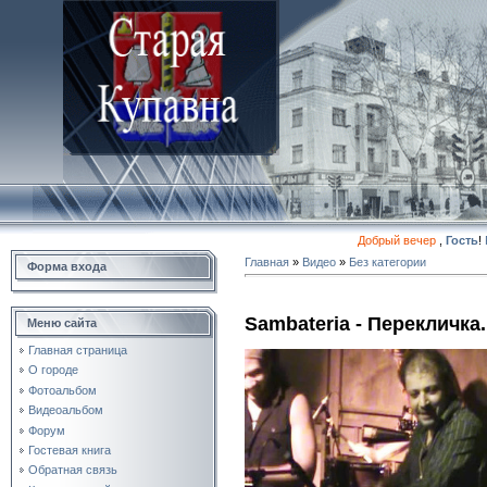
Добрый вечер
,
Гость
!
Главная
»
Видео
»
Без категории
Форма входа
Sambateria - Перекличка.
Меню сайта
Главная страница
О городе
Фотоальбом
Видеоальбом
Форум
Гостевая книга
Обратная связь