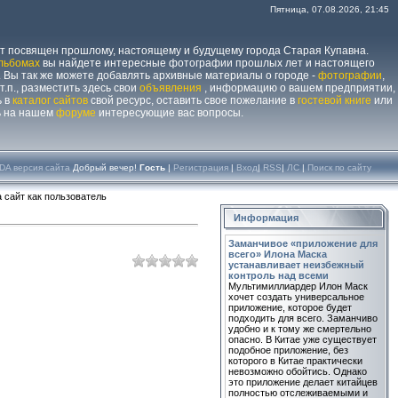
Пятница, 07.08.2026, 21:45
йт посвящен прошлому, настоящему и будущему города Старая Купавна.
льбомах
вы найдете интересные фотографии прошлых лет и настоящего
 Вы так же можете добавлять архивные материалы о городе -
фотографии
,
 т.п., разместить здесь свои
объявления
, информацию о вашем предприятии,
ь в
каталог сайтов
свой ресурс, оставить свое пожелание в
гостевой книге
или
ь на нашем
форуме
интересующие вас вопросы.
DA версия сайта
Добрый вечер!
Гость
|
Регистрация
|
Вход
|
RSS
|
ЛС
|
Поиск по сайту
 сайт как пользователь
Информация
Заманчивое «приложение для
всего» Илона Маска
устанавливает неизбежный
контроль над всеми
Мультимиллиардер Илон Маск
хочет создать универсальное
приложение, которое будет
подходить для всего. Заманчиво
удобно и к тому же смертельно
опасно. В Китае уже существует
подобное приложение, без
которого в Китае практически
невозможно обойтись. Однако
это приложение делает китайцев
полностью отслеживаемыми и