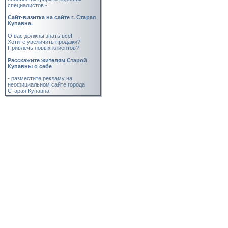
специалистов -
Cайт-визитка на сайте г. Старая
Купавна.
О вас должны знать все!
Хотите увеличить продажи?
Привлечь новых клиентов?
Расскажите жителям Старой
Купавны о себе
- разместите рекламу на
неофициальном сайте города
Старая Купавна