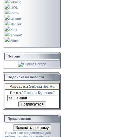
takomo
LION
гость
мышок
Natulek
Kent
АленаИ
Admin
Погода
Подписка на новости
Рассылки
Subscribe.Ru
Лента
"Старая Купавна"
Предложение
Заказать рекламу
Уникальное предложение для
небольших фирм и хороших