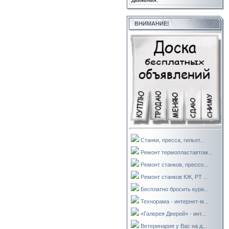
движения.
ВНИМАНИЕ!
Станки, пресса, гильот...
Ремонт термопластавтом...
Ремонт станков, прессо...
Ремонт станков КЖ, РТ ...
Бесплатно бросить кури...
Технорама - интернет-м...
«Галерея Дверей» - инт...
Ветеринария у Вас на д...