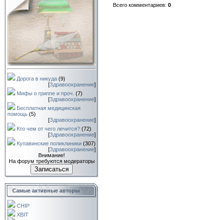
Всего комментариев
:
0
Дорога в никуда
(9)
[
Здравоохранение
]
Мифы о гриппе и проч.
(7)
[
Здравоохранение
]
Бесплатная медицинская
помощь
(5)
[
Здравоохранение
]
Кто чем от чего лечится?
(72)
[
Здравоохранение
]
Купавинские поликлиники
(307)
[
Здравоохранение
]
Внимание!
На форум требуются модераторы
Записаться
Самые активные авторы
CHIP
XBIT