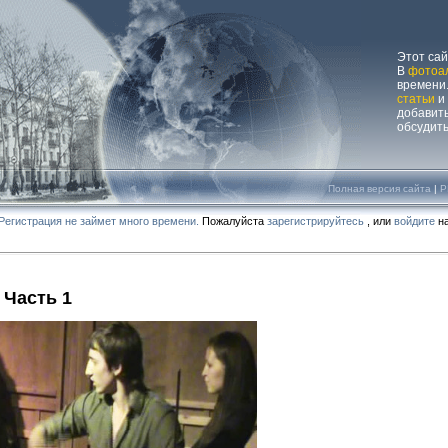
Этот са
В
фотоа
времени.
статьи
и
добавит
обсудит
Полная версия сайта
|
P
Регистрация не займет много времени.
Пожалуйста
зарегистрируйтесь
, или
войдите
на
 Часть 1