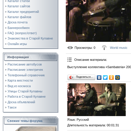
Каталог статей
Каталог сайтов
Каталог предприятий
Каталог файлов
Доска почета
Баннерообмен
FAQ (вопрос/ответ)
Знакомства в Старой Купавне
Онлайн игры
Просмотры
: 0
World music
Информация
Описание материала
:
Расписание автобусов
Выступление коллектива «Sambateria» 200
Расписание электричек
Телефонный справочник
Поделиться…
Карта местности
Вид из космоса
Улицы Старой Купавны
Работа в Старой Купавне
Доска объявлений
Такси
Язык
: Русский
Свежие темы форума
Длительность материала
: 00:01:31