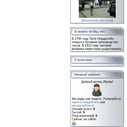
[
Факельное шествие
]
А знаете ли Вы, что
В 1795 году Петр Нордштейн
открыл в Купавне производство
часов. В 1812 году часовая
фабрика перестала существовать.
Статистика
Личный кабинет
Добрый вечер
, Гость!
Мы рады вас видеть. Пожалуйста
зарегистрируйтесь
или
авторизуйтесь
!
Онлайн всего:
9
Гостей:
9
Пользователей:
0
Сейчас на сайте: