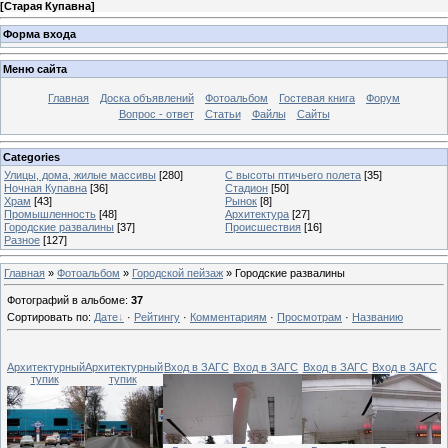
[
Старая Купавна
]
Форма входа
Меню сайта
Главная
Доска объявлений
Фотоальбом
Гостевая книга
Форум
Вопрос - ответ
Статьи
Файлы
Сайты
Categories
Улицы, дома, жилые массивы
[280]
С высоты птичьего полета
[35]
Ночная Купавна
[36]
Стадион
[50]
Храм
[43]
Рынок
[8]
Промышленность
[48]
Архитектура
[27]
Городские развалины
[37]
Происшествия
[16]
Разное
[127]
Главная
»
Фотоальбом
»
Городской пейзаж
» Городские развалины
Фотографий в альбоме
:
37
Сортировать по
:
Дате
·
Рейтингу
·
Комментариям
·
Просмотрам
·
Названию
Архитектурный
Архитектурный
Вход в ЗАГС
Вход в ЗАГС
Вход в ЗАГС
Вход в ЗАГС
тупик
тупик