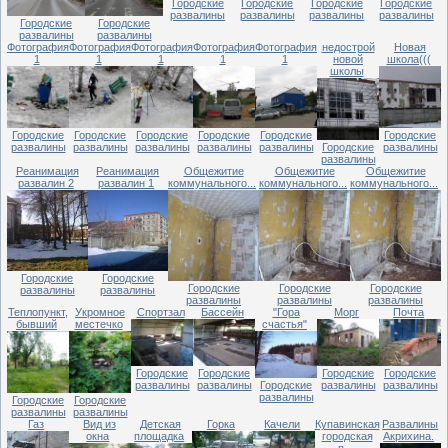
Городские
Городские
Городские
Городские
развалины
развалины
развалины
развалины
Городские
Городские
развалины
развалины
Фотография
Фотография
Фотография
Фотография
Фотография
недострой
Новая
1
1
1
1
1
новой
школа(((
школы
Городские
Городские
Городские
Городские
Городские
Городские
развалины
развалины
развалины
развалины
развалины
Городские
развалины
развалины
Реанимация
Реанимация
Общежитие
Общежитие
Общежитие
развалин 2
развалин 1
коммунального...
коммунального...
коммунального...
Городские
Городские
Городские
Городские
Городские
развалины
развалины
развалины
развалины
развалины
Теплопункт,
Укромное
Спортзал
Бассейн
"Гора
Морг
Почта
бывший
местечко
счастья"
Городские
Городские
Городские
Городские
развалины
развалины
Городские
развалины
развалины
развалины
Городские
Городские
развалины
развалины
Газ
Вид из
Детская
Горка
Качели
Купавинская
Развалины
окна
площадка
городская
Акрихина.