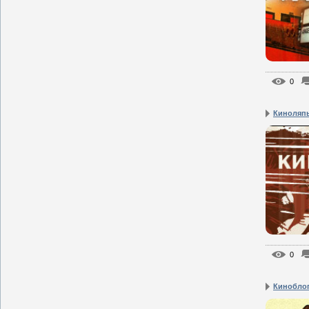
0
Киноляп
0
Киноблог