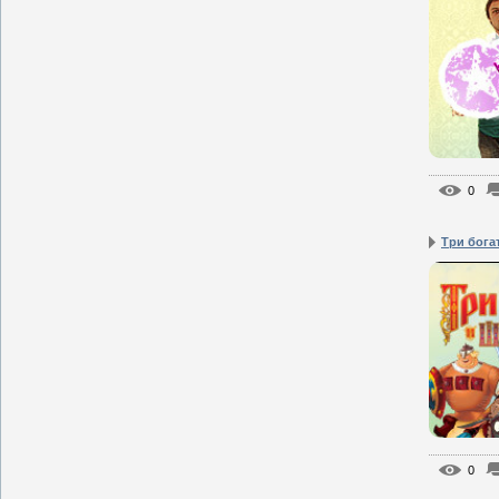
0
Три бога
0