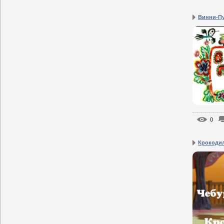
Винни-П
0
Крокодил 