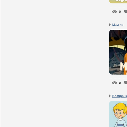
0
Маугли
0
Возвраще