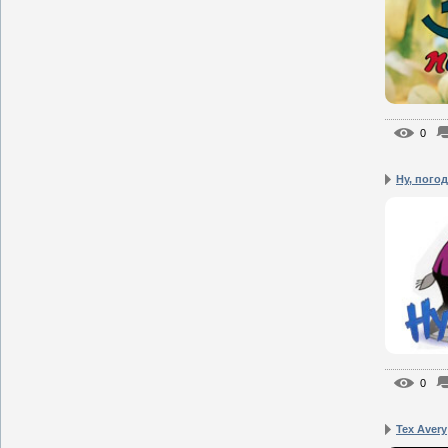
0
Ну, погод
0
Tex Avery