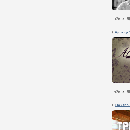
0
Арт-хаус/
0
Трейлер