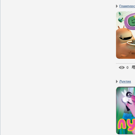
Глампер
0
Лунтик