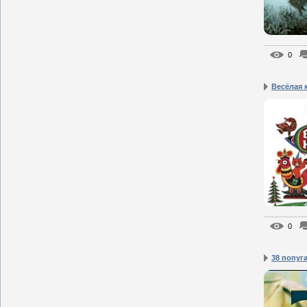
0
Весёлая 
0
38 попуг