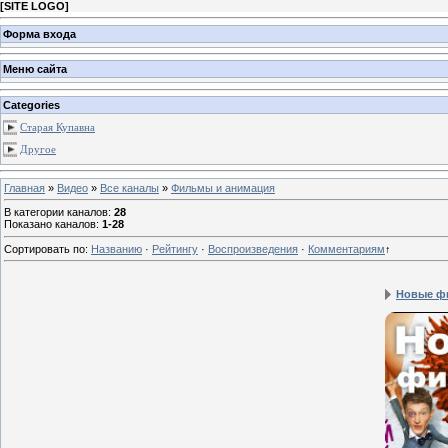
[
SITE LOGO
]
Форма входа
Меню сайта
Categories
Старая Купавна
Другое
Главная
»
Видео
»
Все каналы
»
Фильмы и анимация
В категории каналов
:
28
Показано каналов
:
1-28
Сортировать по
:
Названию
·
Рейтингу
·
Воспроизведения
·
Комментариям
↑
Новые ф