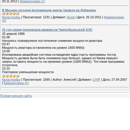
03.11.2012
|
Комментарии (1)
В Москве сегодня вспоминали жертв теракта на Дубровке
Катастрофы
|
Просмотров:
1231
|
Добавил:
Nurat
|
Дата:
26.10.2011
|
Комментарии
(0)
21 год назад произошла авария на Чернобыльской АЭС
25 апреля 1986
01:06
Началось планируемое постепенное снижение мощности реактора
03:47
Мощность реактора остановлена на уровне 1600 MW(t)
14:00
Изолирована аварийная система охлаждения ядра (часть программы теста).
Мощность должна была быть понижена еще больше, однако из Киева пришел
запрос оставить мощность на прежнем уровне (1600 MW(t)). Тестовая программа
отсрочена
23:10
Повторное уменьшение мощности
Катастрофы
|
Просмотров:
1565
|
Author:
Алексей
|
Добавил:
CHIP
|
Дата:
27.04.2007
|
Комментарии (0)
Полная версия сайта