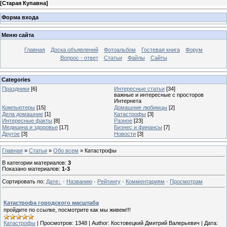
[
Старая Купавна
]
Форма входа
Меню сайта
Главная
Доска объявлений
Фотоальбом
Гостевая книга
Форум
Вопрос - ответ
Статьи
Файлы
Сайты
Categories
Праздники
[6]
Интересные статьи
[34]
важные и интересные с просторов
Интернета
Компьютеры
[15]
Домашние любимцы
[2]
Дела домашние
[1]
Катастрофы
[3]
Интересные факты
[8]
Разное
[23]
Медицина и здоровье
[17]
Бизнес и финансы
[7]
Другое
[3]
Новости
[3]
Главная
»
Статьи
»
Обо всем
» Катастрофы
В категории материалов
:
3
Показано материалов
:
1-3
Сортировать по
:
Дате
·
Названию
·
Рейтингу
·
Комментариям
·
Просмотрам
Катастрофа городского масштаба
пройдите по ссылке, посмотрите как мы живем!!!
Катастрофы
|
Просмотров:
1348
|
Author:
Костовецкий Дмитрий Валерьевич
|
Дата: