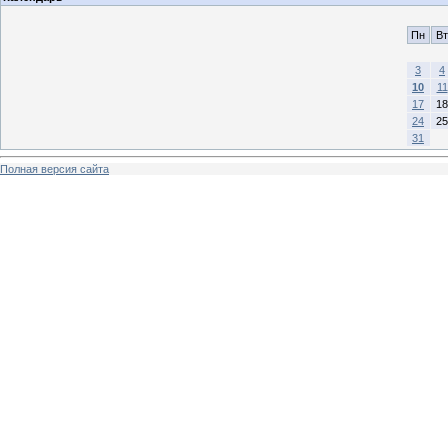
Пн
Вт
3
4
10
11
17
18
24
25
31
Полная версия сайта