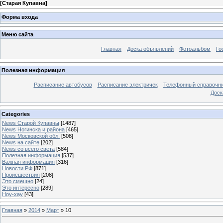
[
Старая Купавна
]
Форма входа
Меню сайта
Главная
Доска объявлений
Фотоальбом
Го
Полезная информация
Расписание автобусов
Расписание электричек
Телефонный справочн
Доск
Categories
News Старой Купавны
[1487]
News Ногинска и района
[465]
News Московской обл.
[508]
News на сайте
[202]
News со всего света
[584]
Полезная информация
[537]
Важная информация
[316]
Новости РФ
[871]
Происшествия
[208]
Это смешно
[24]
Это интересно
[289]
Ноу-хау
[43]
Главная
»
2014
»
Март
»
10