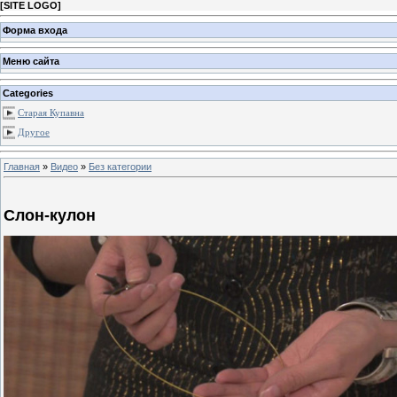
[
SITE LOGO
]
Форма входа
Меню сайта
Categories
Старая Купавна
Другое
Главная
»
Видео
»
Без категории
Слон-кулон