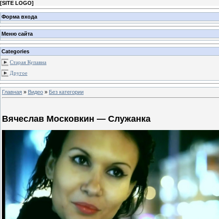
[
SITE LOGO
]
Форма входа
Меню сайта
Categories
Старая Купавна
Другое
Главная
»
Видео
»
Без категории
Вячеслав Московкин — Служанка