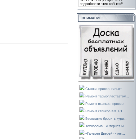
Kla.TV, чтобы раскрыть все
подробности этих событий!
ВНИМАНИЕ!
Станки, пресса, гильот...
Ремонт термопластавтом...
Ремонт станков, прессо...
Ремонт станков КЖ, РТ ...
Бесплатно бросить кури...
Технорама - интернет-м...
«Галерея Дверей» - инт...