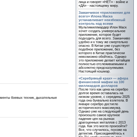
лица и говорят «НЕТ» - войне и
«ДА» - настоящему миру.
Заманчивое «приложение для
всего» Илона Маска
устанавливает неизбежный
контроль над всеми
Мультимиллиардер Илон Маск
хочет создать универсальное
приложение, которое будет
подходить для всего. Заманчиво
удобно и к тому же смертельно
опасно. В Китае уже существует
подобное приложение, без
которого в Китае практически
невозможно обойтись. Однако
это приложение делает китайцев
полностью отслеживаемыми и
абсолютно предсказуемыми.
Настоящий кошмар.
«Серебряный крах» — афера
финансовой мафии на 100
миллиардов долларов
После того как цена на серебро
долгое время оставалась на
низком уровне, с середины 2025
лементы боевых техник, дыхательные
года она буквально взлетела. В
январе серебро достигло
исторического максимума.
Однако уже на следующий день
произошло самое крупное
падение цен на рынках
драгоценных металлов с 2013
года. Как это могло произойти?
Все, что случилось, похоже на
детектив. Присоединяйтесь к