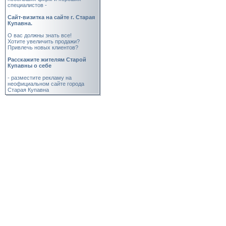
специалистов -
Cайт-визитка на сайте г. Старая
Купавна.
О вас должны знать все!
Хотите увеличить продажи?
Привлечь новых клиентов?
Расскажите жителям Старой
Купавны о себе
- разместите рекламу на
неофициальном сайте города
Старая Купавна