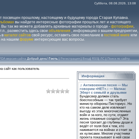
Суббота, 08.08.2026, 13:08
йт посвящен прошлому, настоящему и будущему города Старая Купавна.
льбомах
вы найдете интересные фотографии прошлых лет и настоящего
 Вы так же можете добавлять архивные материалы о городе -
фотографии
,
 т.п., разместить здесь свои
объявления
, информацию о вашем предприятии,
ь в
каталог сайтов
свой ресурс, оставить свое пожелание в
гостевой книге
или
ь на нашем
форуме
интересующие вас вопросы.
PDA версия сайта
Добрый день!
Гость
|
Регистрация
|
Вход
|
RSS
|
ЛС
|
Поиск по сайту
а сайт как пользователь
Информация
♫ Антивоенная песня — Мы
говорим «НЕТ»♫ — Матиас
Эберт с семьёй и друзьями
Бундесвер должен стать
боеспособным — так требует
министр обороны Писториус. Но
кто на самом деле извлекает
выгоду из этих многочисленных
войн и за кого, по сути, отдают
жизнь отважные солдаты? Эта
песня трогает до глубины души и
ведёт от поля боя к тем, кто
наживается на войнах и стоит за
их кулисами. Многие участники
проекта показывают в ней свои