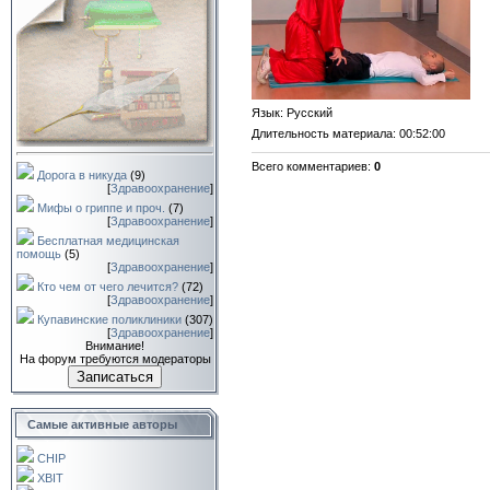
Язык
: Русский
Длительность материала
: 00:52:00
Всего комментариев
:
0
Дорога в никуда
(9)
[
Здравоохранение
]
Мифы о гриппе и проч.
(7)
[
Здравоохранение
]
Бесплатная медицинская
помощь
(5)
[
Здравоохранение
]
Кто чем от чего лечится?
(72)
[
Здравоохранение
]
Купавинские поликлиники
(307)
[
Здравоохранение
]
Внимание!
На форум требуются модераторы
Записаться
Самые активные авторы
CHIP
XBIT