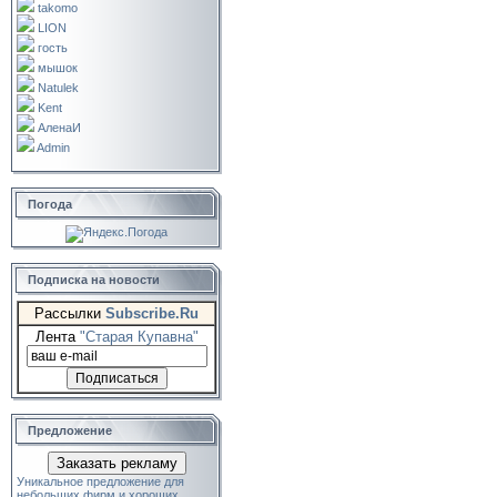
takomo
LION
гость
мышок
Natulek
Kent
АленаИ
Admin
Погода
Подписка на новости
Рассылки
Subscribe.Ru
Лента
"Старая Купавна"
Предложение
Заказать рекламу
Уникальное предложение для
небольших фирм и хороших