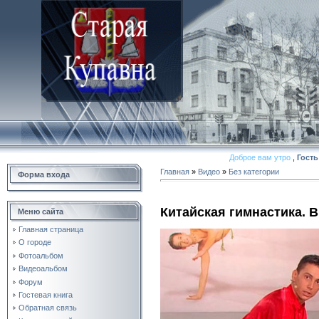
Доброе вам утро
,
Гость
Главная
»
Видео
»
Без категории
Форма входа
Китайская гимнастика. 
Меню сайта
Главная страница
О городе
Фотоальбом
Видеоальбом
Форум
Гостевая книга
Обратная связь