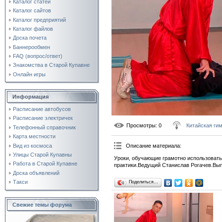
Каталог статей
Каталог сайтов
Каталог предприятий
Каталог файлов
Доска почета
Баннерообмен
FAQ (вопрос/ответ)
Знакомства в Старой Купавне
Онлайн игры
Информация
Расписание автобусов
Расписание электричек
Просмотры
: 0
Китайская ги
Телефонный справочник
Карта местности
Вид из космоса
Описание материала
:
Улицы Старой Купавны
Уроки, обучающие грамотно использовать
Работа в Старой Купавне
практики.Ведущий Станислав Рогачев.Вып
Доска объявлений
Такси
Поделиться…
Свежие темы форума