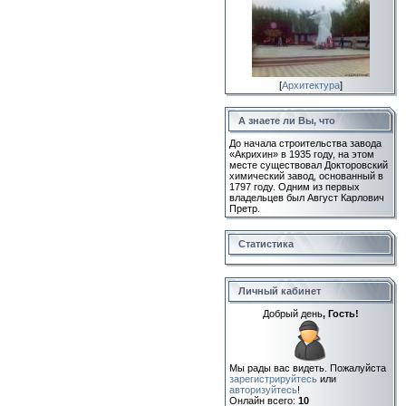
[
Архитектура
]
А знаете ли Вы, что
До начала строительства завода
«Акрихин» в 1935 году, на этом
месте существовал Докторовский
химический завод, основанный в
1797 году. Одним из первых
владельцев был Август Карлович
Претр.
Статистика
Личный кабинет
Добрый день
, Гость!
Мы рады вас видеть. Пожалуйста
зарегистрируйтесь
или
авторизуйтесь
!
Онлайн всего:
10