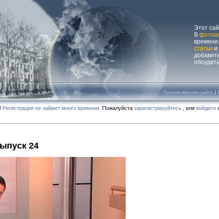
Этот са
В
фотоа
времени.
статьи
и
добавит
обсудит
Полная версия сайта
|
!
Регистрация не займет много времени.
Пожалуйста
зарегистрируйтесь
, или
войдите
н
Выпуск 24