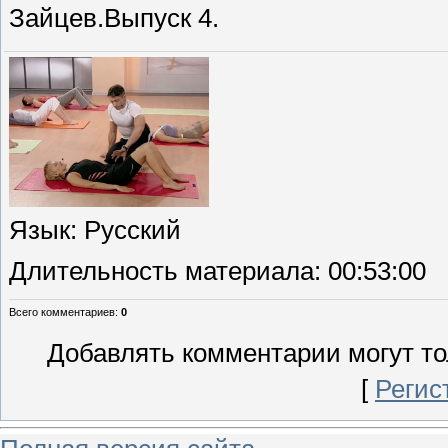
Зайцев.Выпуск 4.
Язык
: Русский
Длительность материала
: 00:53:00
Всего комментариев
:
0
Добавлять комментарии могут то
[
Регис