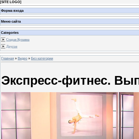
[
SITE LOGO
]
Форма входа
Меню сайта
Categories
Старая Купавна
Другое
Главная
»
Видео
»
Без категории
Экспресс-фитнес. Вып