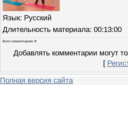
Язык
: Русский
Длительность материала
: 00:13:00
Всего комментариев
:
0
Добавлять комментарии могут то
[
Регис
Полная версия сайта