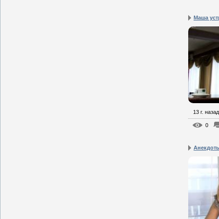
Маша уст
13 г. назад
0
Анекдоты