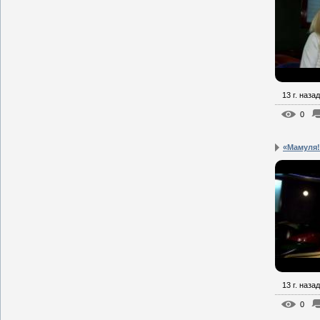
13 г. назад
0
«Мамуля!
13 г. назад
0