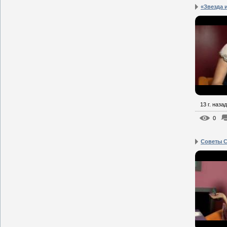
«Звезда 
13 г. назад
0
Советы С