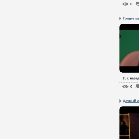
0
Грядут м
13 г. назад
0
Дачный с