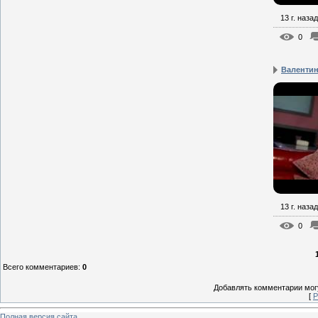
13 г. назад
0
Валентин
13 г. назад
0
Всего комментариев
:
0
Добавлять комментарии могу
[
Р
Полная версия сайта