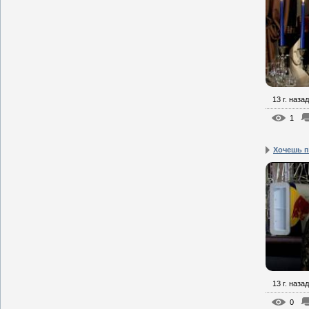
13 г. назад
1
Хочешь по
13 г. назад
0