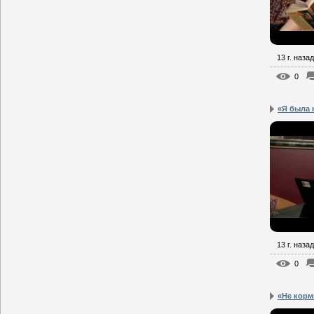
13 г. назад
0
«Я была 
13 г. назад
0
«Не корм