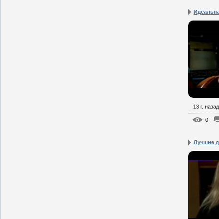
Идеальн
13 г. назад
0
Лучшие др