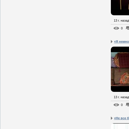
13 г. назад
0
«Я немно
13 г. назад
0
«Не все б