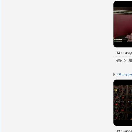
13 г. назад
0
«Я штурм
13 г. назад