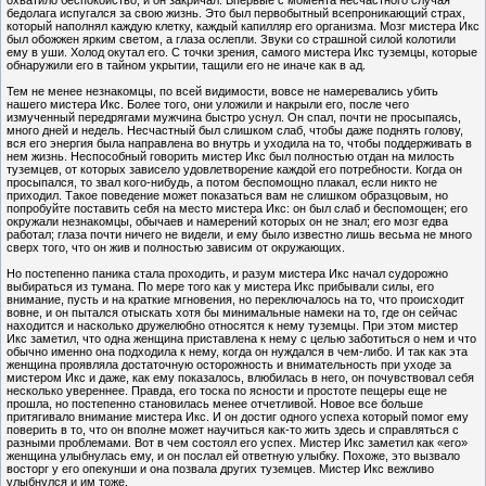
бедолага испугался за свою жизнь. Это был первобытный всепроникающий страх,
который наполнял каждую клетку, каждый капилляр его организма. Мозг мистера Икс
был обожжен ярким светом, а глаза ослепли. Звуки со страшной силой колотили
ему в уши. Холод окутал его. С точки зрения, самого мистера Икс туземцы, которые
обнаружили его в тайном укрытии, тащили его не иначе как в ад.
Тем не менее незнакомцы, по всей видимости, вовсе не намеревались убить
нашего мистера Икс. Более того, они уложили и накрыли его, после чего
измученный передрягами мужчина быстро уснул. Он спал, почти не просыпаясь,
много дней и недель. Несчастный был слишком слаб, чтобы даже поднять голову,
вся его энергия была направлена во внутрь и уходила на то, чтобы поддерживать в
нем жизнь. Неспособный говорить мистер Икс был полностью отдан на милость
туземцев, от которых зависело удовлетворение каждой его потребности. Когда он
просыпался, то звал кого-нибудь, а потом беспомощно плакал, если никто не
приходил. Такое поведение может показаться вам не слишком образцовым, но
попробуйте поставить себя на место мистера Икс: он был слаб и беспомощен; его
окружали незнакомцы, обычаев и намерений которых он не знал; его мозг едва
работал; глаза почти ничего не видели, и ему было известно лишь весьма не много
сверх того, что он жив и полностью зависим от окружающих.
Но постепенно паника стала проходить, и разум мистера Икс начал судорожно
выбираться из тумана. По мере того как у мистера Икс прибывали силы, его
внимание, пусть и на краткие мгновения, но переключалось на то, что происходит
вовне, и он пытался отыскать хотя бы минимальные намеки на то, где он сейчас
находится и насколько дружелюбно относятся к нему туземцы. При этом мистер
Икс заметил, что одна женщина приставлена к нему с целью заботиться о нем и что
обычно именно она подходила к нему, когда он нуждался в чем-либо. И так как эта
женщина проявляла достаточную осторожность и внимательность при уходе за
мистером Икс и даже, как ему показалось, влюбилась в него, он почувствовал себя
несколько увереннее. Правда, его тоска по ясности и простоте пещеры еще не
прошла, но постепенно становилась менее отчетливой. Новое все больше
притягивало внимание мистера Икс. И он достиг одного успеха который помог ему
поверить в то, что он вполне может научиться как-то жить здесь и справляться с
разными проблемами. Вот в чем состоял его успех. Мистер Икс заметил как «его»
женщина улыбнулась ему, и он послал ей ответную улыбку. Похоже, это вызвало
восторг у его опекунши и она позвала других туземцев. Мистер Икс вежливо
улыбнулся и им тоже.