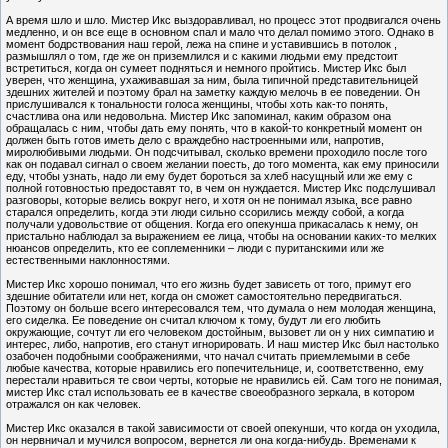
А время шло и шло. Мистер Икс выздоравливал, но процесс этот продвигался очень
медленно, и он все еще в основном спал и мало что делал помимо этого. Однако в
момент бодрствования наш герой, лежа на спине и уставившись в потолок ,
размышлял о том, где же он приземлился и с какими людьми ему предстоит
встретиться, когда он сумеет подняться и немного пройтись. Мистер Икс был
уверен, что женщина, ухаживавшая за ним, была типичной представительницей
здешних жителей и поэтому брал на заметку каждую мелочь в ее поведении. Он
прислушивался к тональности голоса женщины, чтобы хоть как-то понять,
счастлива она или недовольна. Мистер Икс запоминал, каким образом она
обращалась с ним, чтобы дать ему понять, что в какой-то конкретный момент он
должен быть готов иметь дело с враждебно настроенными или, напротив,
миролюбивыми людьми. Он подсчитывал, сколько времени проходило после того
как он подавал сигнал о своем желании поесть, до того момента, как ему приносили
еду, чтобы узнать, надо ли ему будет бороться за хлеб насущный или же ему с
полной готовностью предоставят то, в чем он нуждается. Мистер Икс подслушивал
разговоры, которые велись вокруг него, и хотя он не понимал языка, все равно
старался определить, когда эти люди сильно ссорились между собой, а когда
получали удовольствие от общения. Когда его опекунша прикасалась к нему, он
пристально наблюдал за выражением ее лица, чтобы на основании каких-то мелких
нюансов определить, кто ее соплеменники – люди с пуританскими или же
естественными наклонностями.
Мистер Икс хорошо понимал, что его жизнь будет зависеть от того, примут его
здешние обитатели или нет, когда он сможет самостоятельно передвигаться.
Поэтому он больше всего интересовался тем, что думала о нем молодая женщина,
его сиделка. Ее поведение он считал ключом к тому, будут ли его любить
окружающие, сочтут ли его человеком достойным, вызовет ли он у них симпатию и
интерес, либо, напротив, его станут игнорировать. И наш мистер Икс был настолько
озабочен подобными соображениями, что начал считать приемлемыми в себе
любые качества, которые нравились его попечительнице, и, соответственно, ему
перестали нравиться те свои черты, которые не нравились ей. Сам того не понимая,
мистер Икс стал использовать ее в качестве своеобразного зеркала, в котором
отражался он как человек.
Мистер Икс оказался в такой зависимости от своей опекунши, что когда он уходила,
он нервничал и мучился вопросом, вернется ли она когда-нибудь. Временами к