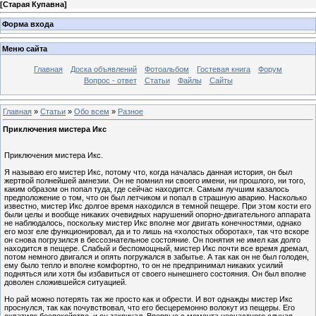
[
Старая Купавна
]
Форма входа
Меню сайта
Главная
Доска объявлений
Фотоальбом
Гостевая книга
Форум
Вопрос - ответ
Статьи
Файлы
Сайты
Главная
»
Статьи
»
Обо всем
»
Разное
Приключения мистера Икс
Приключения мистера Икс.
Я называю его мистер Икс, потому что, когда началась данная история, он был
жертвой полнейшей амнезии. Он не помнил ни своего имени, ни прошлого, ни того,
каким образом он попал туда, где сейчас находится. Самым лучшим казалось
предположение о том, что он был летчиком и попал в страшную аварию. Насколько
известно, мистер Икс долгое время находился в темной пещере. При этом кости его
были целы и вообще никаких очевидных нарушений опорно-двигательного аппарата
не наблюдалось, поскольку мистер Икс вполне мог двигать конечностями, однако
его мозг еле функционировал, да и то лишь на «холостых оборотах», так что вскоре
он снова погрузился в бессознательное состояние. Он понятия не имел как долго
находится в пещере. Слабый и беспомощный, мистер Икс почти все время дремал,
потом немного двигался и опять погружался в забытье. А так как он не был голоден,
ему было тепло и вполне комфортно, то он не предпринимал никаких усилий
подняться или хотя бы избавиться от своего нынешнего состояния. Он был вполне
доволен сложившейся ситуацией.
Но рай можно потерять так же просто как и обрести. И вот однажды мистер Икс
проснулся, так как почувствовал, что его бесцеремонно волокут из пещеры. Его
охватило беспокойство, и он закричал. Впервые с момента несчастного случая