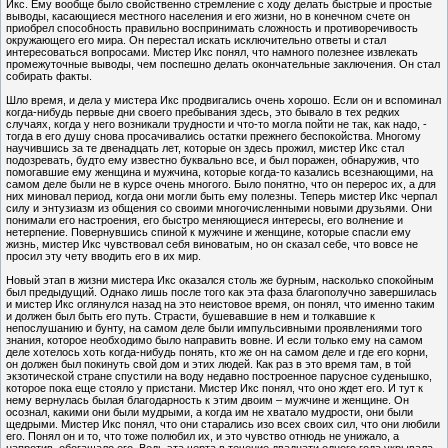
Икс. Ему вообще было свойственно стремление с ходу делать быстрые и простые
выводы, касающиеся местного населения и его жизни, но в конечном счете он
приобрел способность правильно воспринимать сложность и противоречивость
окружающего его мира. Он перестал искать исключительно ответы и стал
интересоваться вопросами. Мистер Икс понял, что намного полезнее извлекать
промежуточные выводы, чем поспешно делать окончательные заключения. Он стал
собирать факты.
Шло время, и дела у мистера Икс продвигались очень хорошо. Если он и вспоминал
когда-нибудь первые дни своего пребывания здесь, это бывало в тех редких
случаях, когда у него возникали трудности и что-то могла пойти не так, как надо, -
тогда в его душу снова просачивались остатки прежнего беспокойства. Многому
научившись за те двенадцать лет, которые он здесь прожил, мистер Икс стал
подозревать, будто ему известно буквально все, и был поражен, обнаружив, что
помогавшие ему женщина и мужчина, которые когда-то казались всезнающими, на
самом деле были не в курсе очень многого. Было понятно, что он перерос их, а для
них миновал период, когда они могли быть ему полезны. Теперь мистер Икс черпал
силу и энтузиазм из общения со своими многочисленными новыми друзьями. Они
понимали его настроения, его быстро меняющиеся интересы, его волнение и
нетерпение. Повернувшись спиной к мужчине и женщине, которые спасли ему
жизнь, мистер Икс чувствовал себя виноватым, но он сказал себе, что вовсе не
просил эту чету вводить его в их мир.
Новый этап в жизни мистера Икс оказался столь же бурным, насколько спокойным
был предыдущий. Однако лишь после того как эта фаза благополучно завершилась
и мистер Икс оглянулся назад на это неистовое время, он понял, что именно таким
и должен был быть его путь. Страсти, бушевавшие в нем и толкавшие к
непослушанию и бунту, на самом деле были импульсивными проявлениями того
знания, которое необходимо было направить вовне. И если только ему на самом
деле хотелось хоть когда-нибудь понять, кто же он на самом деле и где его корни,
он должен был покинуть свой дом и этих людей. Как раз в это время там, в той
экзотической стране спустили на воду недавно построенное парусное суденышко,
которое пока еще стояло у пристани. Мистер Икс понял, что оно ждет его. И тут к
нему вернулась былая благодарность к этим двоим – мужчине и женщине. Он
осознал, какими они были мудрыми, а когда им не хватало мудрости, они были
щедрыми. Мистер Икс понял, что они старались изо всех своих сил, что они любили
его. Понял он и то, что тоже полюбил их, и это чувство отнюдь не унижало, а
напротив, обогащало его. Ведь эта черта в течение двадцати одного года укрывала