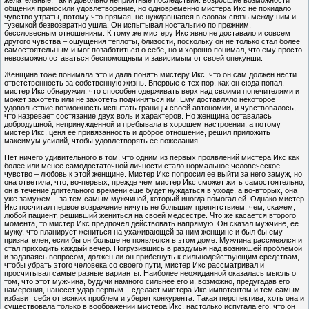
общения приносили удовлетворение, но одновременно мистера Икс не покидало
чувство утраты, потому что прямая, не нуждавшаяся в словах связь между ним и
туземкой безвозвратно ушла. Он испытывал ностальгию по прежним,
бессловесным отношениям. К тому же мистеру Икс явно не доставало и совсем
другого чувства – ощущения теплоты, близости, поскольку он не только стал более
самостоятельным и мог позаботиться о себе, но и хорошо понимал, что ему просто
невозможно оставаться беспомощным и зависимым от своей опекунши.
Женщина тоже понимала это и дала понять мистеру Икс, что он сам должен нести
ответственность за собственную жизнь. Впервые с тех пор, как он сюда попал,
мистер Икс обнаружил, что способен одерживать верх над своими попечителями и
может захотеть или не захотеть подчиняться им. Ему доставляло некоторое
удовольствие возможность испытать границы своей автономии, и чувствовалось,
что назревает состязание двух воль и характеров. Но женщина оставалась
добродушной, непринужденной и пребывала в хорошем настроении, а потому
мистер Икс, ценя ее привязанность и доброе отношение, решил приложить
максимум усилий, чтобы удовлетворять ее пожелания.
Нет ничего удивительного в том, что одним из первых проявлений мистера Икс как
более или менее самодостаточной личности стало нормальное человеческое
чувство – любовь к этой женщине. Мистер Икс попросил ее выйти за него замуж, но
она ответила, что, во-первых, прежде чем мистер Икс сможет жить самостоятельно,
он в течение длительного времени еще будет нуждаться в уходе, а во-вторых, она
уже замужем – за тем самым мужчиной, который иногда помогал ей. Однако мистер
Икс посчитал первое возражение ничуть не большим препятствием, чем, скажем,
любой пациент, решивший жениться на своей медсестре. Что же касается второго
момента, то мистер Икс предпочел действовать напрямую. Он сказал мужчине, ее
мужу, что планирует жениться на ухаживающей за ним женщине и был бы ему
признателен, если бы он больше не появлялся в этом доме. Мужчина рассмеялся и
стал приходить каждый вечер. Погрузившись в раздумья над возникшей проблемой
и задаваясь вопросом, должен ли он прибегнуть к сильнодействующим средствам,
чтобы убрать этого человека со своего пути, мистер Икс рассматривал и
просчитывал самые разные варианты. Наиболее неожиданной оказалась мысль о
том, что этот мужчина, будучи намного сильнее его и, возможно, предугадав его
намерения, нанесет удар первым – сделает мистера Икс импотентом и тем самым
избавит себя от всяких проблем и уберет конкурента. Такая перспектива, хоть она и
существовала только в воображении мистера Икс, настолько испугала его, что он