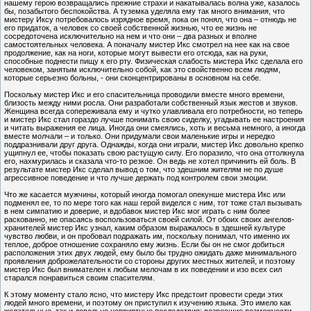
нашему герою возвращались прежние страхи и накатывалась волна уже, казалось
бы, позабытого беспокойства. А туземка уделяла ему так много внимания, что
мистеру Иксу потребовалось изрядное время, пока он понял, что она – отнюдь не
его придаток, а человек со своей собственной жизнью, что ее жизнь не
сосредоточена исключительно на нем и что они – два разных и вполне
самостоятельных человека. А поначалу мистер Икс смотрел на нее как на свое
продолжение, как на ноги, которые могут вывести его отсюда, как на руки,
способные поднести пищу к его рту. Физическая слабость мистера Икс сделала его
человеком, занятым исключительно собой, как это свойственно всем людям,
которые серьезно больны, - они сконцентрированы в основном на себе.
Поскольку мистер Икс и его спасительница проводили вместе много времени,
близость между ними росла. Они разработали собственный язык жестов и звуков.
Женщина всегда сопереживала ему и чутко улавливала его потребности, но теперь
и мистер Икс стал гораздо лучше понимать свою сиделку, угадывать ее настроения
и читать выражения ее лица. Иногда они смеялись, хоть и весьма немного, а иногда
вместе молчали – и только. Они придумали свои маленькие игры и нередко
поддразнивали друг друга. Однажды, когда они играли, мистер Икс довольно крепко
ущипнул ее, чтобы показать свою растущую силу. Его поразило, что она оттолкнула
его, нахмурилась и сказала что-то резкое. Он ведь не хотел причинить ей боль. В
результате мистер Икс сделал вывод о том, что здешним жителям не по душе
агрессивное поведение и что лучше держать под контролем свои эмоции.
Что же касается мужчины, который иногда помогал опекунше мистера Икс или
подменял ее, то по мере того как наш герой виделся с ним, тот тоже стал вызывать
в нем симпатию и доверие, и вдобавок мистер Икс мог играть с ним более
раскованно, не опасаясь воспользоваться своей силой. От обоих своих ангелов-
хранителей мистер Икс узнал, каким образом выражалось в здешней культуре
чувство любви, и он пробовал подражать им, поскольку понимал, что именно их
теплое, доброе отношение сохраняло ему жизнь. Если бы он не смог добиться
расположения этих двух людей, ему было бы трудно ожидать даже минимального
проявления доброжелательности со стороны других местных жителей, и поэтому
мистер Икс был внимателен к любым мелочам в их поведении и изо всех сил
старался понравиться своим спасителям.
К этому моменту стало ясно, что мистеру Икс предстоит провести среди этих
людей много времени, и поэтому он приступил к изучению языка. Это имело как
желательные, так и довольно неприятные последствия: возросшие возможности