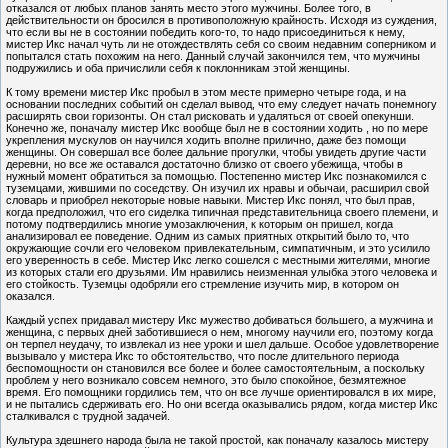
отказался от любых планов занять место этого мужчины. Более того, в
действительности он бросился в противоположную крайность. Исходя из суждения,
что если вы не в состоянии победить кого-то, то надо присоединиться к нему,
мистер Икс начал чуть ли не отождествлять себя со своим недавним соперником и
попытался стать похожим на него. Данный случай закончился тем, что мужчины
подружились и оба причислили себя к поклонникам этой женщины.
К тому времени мистер Икс пробыл в этом месте примерно четыре года, и на
основании последних событий он сделал вывод, что ему следует начать понемногу
расширять свои горизонты. Он стал рисковать и удаляться от своей опекунши.
Конечно же, поначалу мистер Икс вообще был не в состоянии ходить , но по мере
укрепления мускулов он научился ходить вполне прилично, даже без помощи
женщины. Он совершал все более дальние прогулки, чтобы увидеть другие части
деревни, но все же оставался достаточно близко от своего убежища, чтобы в
нужный момент обратиться за помощью. Постепенно мистер Икс познакомился с
туземцами, жившими по соседству. Он изучил их нравы и обычаи, расширил свой
словарь и приобрел некоторые новые навыки. Мистер Икс понял, что был прав,
когда предположил, что его сиделка типичная представительница своего племени, и
потому подтвердились многие умозаключения, к которым он пришел, когда
анализировал ее поведение. Одним из самых приятных открытий было то, что
окружающие сочли его человеком привлекательным, симпатичным, и это усилило
его уверенность в себе. Мистер Икс легко сошелся с местными жителями, многие
из которых стали его друзьями. Им нравились неизменная улыбка этого человека и
его стойкость. Туземцы одобряли его стремление изучить мир, в котором он
оказался.
Каждый успех придавал мистеру Икс мужество добиваться большего, а мужчина и
женщина, с первых дней заботившиеся о нем, многому научили его, поэтому когда
он терпел неудачу, то извлекал из нее уроки и шел дальше. Особое удовлетворение
вызывало у мистера Икс то обстоятельство, что после длительного периода
беспомощности он становился все более и более самостоятельным, а поскольку
проблем у него возникало совсем немного, это было спокойное, безмятежное
время. Его помощники гордились тем, что он все лучше ориентировался в их мире,
и не пытались сдерживать его. Но они всегда оказывались рядом, когда мистер Икс
сталкивался с трудной задачей.
Культура здешнего народа была не такой простой, как поначалу казалось мистеру