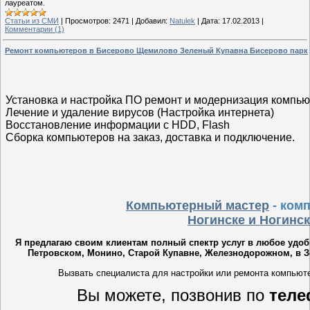
лауреатом.
Статьи из СМИ
|
Просмотров:
2471
|
Добавил:
Natulek
|
Дата:
17.02.2013
|
Комментарии (1)
Ремонт компьютеров в Бисерово Щемилово Зеленый Купавна Бисерово парк
Установка и настройка ПО ремонт и модернизация компь
Лечение и удаление вирусов (Настройка интернета)
Восстановление информации с HDD, Flash
Сборка компьютеров на заказ, доставка и подключение.
Компьютерный мастер
- ком
Ногинске и Ногинс
Я предлагаю своим клиентам полный спектр услуг в любое удоб
Петровском, Монино, Старой Купавне, Железнодорожном, в З
Вызвать специалиста для настройки или ремонта компьют
Вы можете, позвонив по
теле