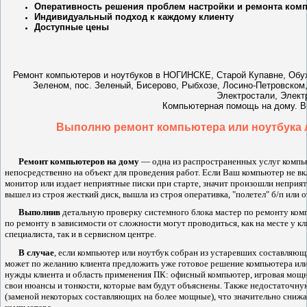
Оперативность решения проблем настройки и ремонта ком
Индивидуальный подход к каждому клиенту
Доступные цены
Ремонт компьютеров и ноутбуков
в
НОГИНСКЕ, Старой Купавне, Обух
Зеленом, пос. Зеленый, Бисерово, Рыбхозе, Лосино-Петровском,
Электростали, Элект
Компьютерная помощь на дому. Вы
Выполню ремонт компьютера или ноутбука л
Ремонт компьютеров на дому
— одна из распространенных услуг компь
непосредственно на объект для проведения работ. Если Ваш компьютер не вклю
монитор или издает неприятные писки при старте, значит произошли неприя
вышел из строя жесткий диск, вышла из строя оперативка, "полетел" б/п или 
Выполнив
детальную проверку системного блока мастер по ремонту комп
по ремонту в зависимости от сложности могут проводиться, как на месте у к
специалиста, так и в сервисном центре.
В случае
, если компьютер или ноутбук собран из устаревших составляющ
может по желанию клиента предложить уже готовое решение компьютера или 
нужды клиента и область применения ПК: офисный компьютер, игровая мощн
свои нюансы и тонкости, которые вам будут объяснены. Также недостаточн
(заменой некоторых составляющих на более мощные), что значительно сниж