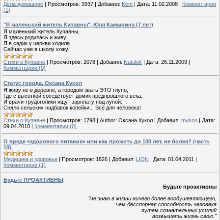
Дела домашние
|
Просмотров:
3937
|
Добавил:
Kent
|
Дата:
11.02.2008
|
Комментарии
(1)
"Я маленький житель Купавны", Юля Камырина (7 лет)
Я маленький житель Купавны,
Я здесь родилась и живу.
Я в садик у церкви ходила.
Сейчас уже в школу хожу.
Стихи о Купавне
|
Просмотров:
2078
|
Добавил:
Natulek
|
Дата:
26.11.2009
|
Комментарии (0)
Статус города. Оксана Кукол
Я живу не в деревне, а городом звать ЭТО глупо,
Где с высоткой соседствует домик предпрошлого века.
И врачи-трудоголики ищут зарплату под лупой:
Сняли сельских надбавок копейки... Всё для человека!
Стихи о Купавне
|
Просмотров:
1798
|
Author:
Оксана Кукол
|
Добавил:
mykon
|
Дата:
09.04.2010
|
Комментарии (0)
О вреде «здорового питания» или как прожить до 100 лет, не болея? (часть
10)
Медицина и здоровье
|
Просмотров:
1826
|
Добавил:
LION
|
Дата:
01.04.2011
|
Комментарии (1)
Будьте ПРОАКТИВНЫ
Будьте проактивны
"Не знаю в жизни ничего более воодушевляющего,
чем бесспорная способность человека
путем сознательных усилий
возвышать жизнь свою."