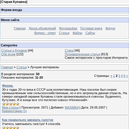
[
Старая Купавна
]
Форма входа
Меню сайта
Главная
Доска объявлений
Фотоальбом
Гостевая книга
Форум
Вопрос - ответ
Статьи
Файлы
Сайты
Categories
Статьи о Купавне
[44]
Стихи
[46]
Обо всем
[122]
Познавательные статьи
[813]
Самое интересное с просторов Интернета
Главная
»
Статьи
» Лучшие материалы
В разделе материалов
:
50
Страницы
:
«
1
2
3
4
5
»
Показано материалов
:
11-20
Ферма.
30-х годах 20-го века в СССР шла коллективизация. Наш поселок был скорее
промышленным чем сельскохозяйственным, но и его затронула данная отрасль. На
северо-западной окраине Купавны стали организовываться совхозы: Буденного,
Кутузово. И в конце все это поглотил совхоз «Ногинский».
Мои статьи
|
Просмотров:
2671
|
Добавил:
MAXIMKA
|
Дата:
29.05.2007
|
Комментарии (1)
Как правильно завязать галстук
Учитесь завязывать галстук! 4 способа