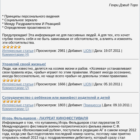
Генри Дэвид Торо
* Принципы персонального видения
* Социальное зеркало
* Между Раздражителем И Реакцией
* Определение проактивности
Предупреждаю! Эта информация не для пассивных людей. А для тех, кто хочет
глубже понять себя и не быть зависимым от обстоятельств, а влиять и изменять
эти обстоятельства.
Интересные статьи
|
Просмотров:
2981
|
Добавил:
LION
|
Дата:
19.07.2011
|
Комментарии (4)
Управляй своей жизнью!
Люди, как известно, делятся на хозяев жизни и рабов. «Хозяева» устанавливают
свои правила игры, «рабы» играют по этим правилам. Играют иногда осознанно,
иногда бессознательно, но чаще всего «рабы» не довольны этими правилами.
Интересные статьи
|
Просмотров:
1666
|
Добавил:
LION
|
Дата:
05.10.2011
|
Комментарии (2)
Сотрудничество с ребёнком или манифест родителей и детей
Интересные статьи
|
Просмотров:
1803
|
Добавил:
Принцесса
|
Дата:
09.10.2011
|
Комментарии (1)
Игорь Фельдшеров - ЛАУРЕАТ КИНОФЕСТИВАЛЯ
Информация о том, что купавинец Игорь Фельдшеров стал лауреатом IX
Международного фестиваля военно-патриотического фильма имени С.Ф.
Бондарчука «Волоколамский рубеж», поступила в редакцию АГ в самом конце 2012
года, когда уже был подготовлен последний номер газеты, поэтому нам приятно
открывать новый 2013 год с поздравлениями дебютанту, который сразу стал