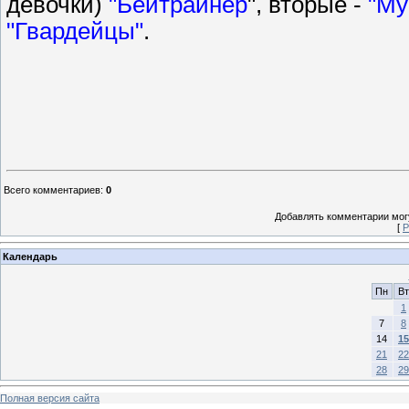
девочки)
"Бейтрайнер
", вторые -
"Му
"Гвардейцы"
.
Всего комментариев
:
0
Добавлять комментарии могу
[
Р
Календарь
Пн
Вт
1
7
8
14
15
21
22
28
29
Полная версия сайта