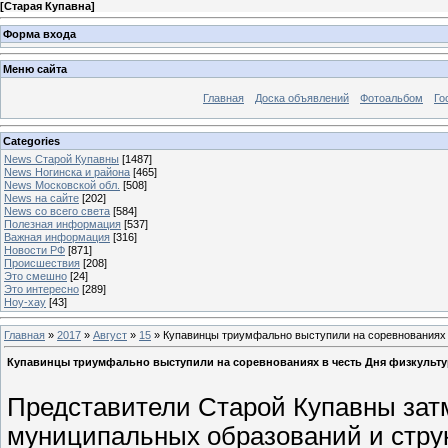
[
Старая Купавна
]
Форма входа
Меню сайта
Главная
Доска объявлений
Фотоальбом
Го
Categories
News Старой Купавны
[1487]
News Ногинска и района
[465]
News Московской обл.
[508]
News на сайте
[202]
News со всего света
[584]
Полезная информация
[537]
Важная информация
[316]
Новости РФ
[871]
Происшествия
[208]
Это смешно
[24]
Это интересно
[289]
Ноу-хау
[43]
Главная
»
2017
»
Август
»
15
» Купавинцы триумфально выступили на соревнованиях в
Купавинцы триумфально выступили на соревнованиях в честь Дня физкульту
Представители Старой Купавны зат
муниципальных образований и стру