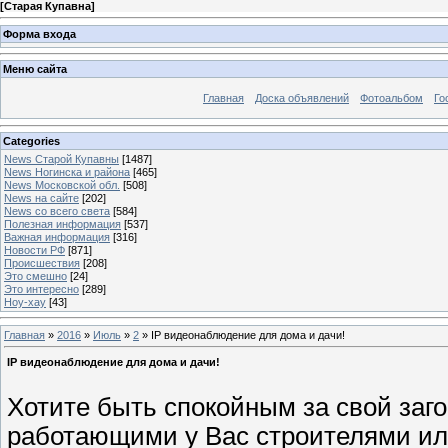
[
Старая Купавна
]
Форма входа
Меню сайта
Главная
Доска объявлений
Фотоальбом
Го
Categories
News Старой Купавны
[1487]
News Ногинска и района
[465]
News Московской обл.
[508]
News на сайте
[202]
News со всего света
[584]
Полезная информация
[537]
Важная информация
[316]
Новости РФ
[871]
Происшествия
[208]
Это смешно
[24]
Это интересно
[289]
Ноу-хау
[43]
Главная
»
2016
»
Июль
»
2
» IP видеонаблюдение для дома и дачи!
IP видеонаблюдение для дома и дачи!
Хотите быть спокойным за свой заг
работающими у Вас строителями ил