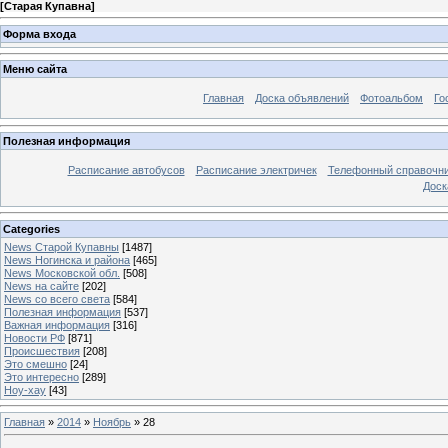
[
Старая Купавна
]
Форма входа
Меню сайта
Главная
Доска объявлений
Фотоальбом
Го
Полезная информация
Расписание автобусов
Расписание электричек
Телефонный справочн
Доск
Categories
News Старой Купавны
[1487]
News Ногинска и района
[465]
News Московской обл.
[508]
News на сайте
[202]
News со всего света
[584]
Полезная информация
[537]
Важная информация
[316]
Новости РФ
[871]
Происшествия
[208]
Это смешно
[24]
Это интересно
[289]
Ноу-хау
[43]
Главная
»
2014
»
Ноябрь
»
28