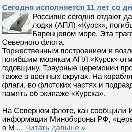
Сегодня исполняется 11 лет со д
Россияне сегодня отдают д
лодки (АПЛ) «Курск», погибш
Баренцевом море. Эта траг
Северного флота.
Торжественным построением и возл
погибшим морякам АПЛ «Курск» отме
годовщину. Траурные церемонии про
также в военных округах. На кораб
флаги, во флотских частях и подра
память об экипаже «Курска».
На Северном флоте, как сообщили 
информации Минобороны РФ, «церем
в М
...
Читать дальше »