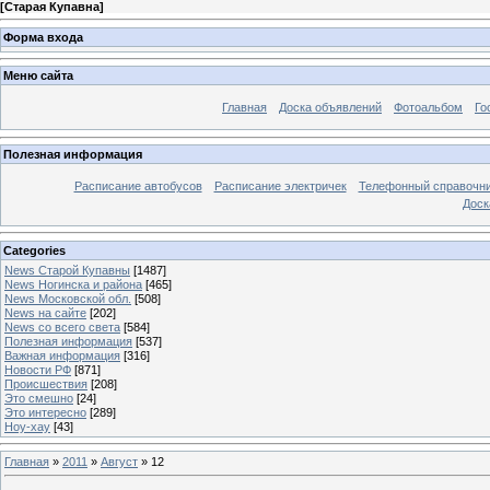
[
Старая Купавна
]
Форма входа
Меню сайта
Главная
Доска объявлений
Фотоальбом
Го
Полезная информация
Расписание автобусов
Расписание электричек
Телефонный справочн
Доск
Categories
News Старой Купавны
[1487]
News Ногинска и района
[465]
News Московской обл.
[508]
News на сайте
[202]
News со всего света
[584]
Полезная информация
[537]
Важная информация
[316]
Новости РФ
[871]
Происшествия
[208]
Это смешно
[24]
Это интересно
[289]
Ноу-хау
[43]
Главная
»
2011
»
Август
»
12