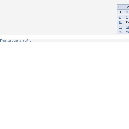
Пн
Вт
1
2
8
9
15
16
22
23
29
30
Полная версия сайта