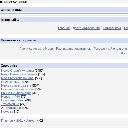
[
Старая Купавна
]
Форма входа
Меню сайта
Главная
Доска объявлений
Фотоальбом
Го
Полезная информация
Расписание автобусов
Расписание электричек
Телефонный справочн
Доск
Categories
News Старой Купавны
[1487]
News Ногинска и района
[465]
News Московской обл.
[508]
News на сайте
[202]
News со всего света
[584]
Полезная информация
[537]
Важная информация
[316]
Новости РФ
[871]
Происшествия
[208]
Это смешно
[24]
Это интересно
[289]
Ноу-хау
[43]
Главная
»
2011
»
Август
»
02