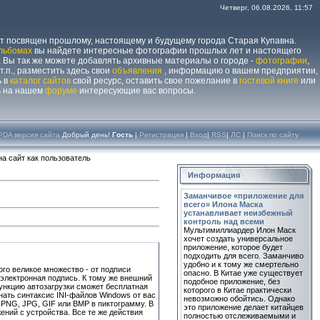
Четверг, 06.08.2026, 11:57
йт посвящен прошлому, настоящему и будущему города Старая Купавна.
льбомах
вы найдете интересные фотографии прошлых лет и настоящего
 Вы так же можете добавлять архивные материалы о городе -
фотографии
,
 т.п., разместить здесь свои
объявления
, информацию о вашем предприятии,
ь в
каталог сайтов
свой ресурс, оставить свое пожелание в
гостевой книге
или
ь на нашем
форуме
интересующие вас вопросы.
PDA версия сайта
Добрый день!
Гость
|
Регистрация
|
Вход
|
RSS
|
ЛС
|
Поиск по сайту
а сайт как пользователь
Информация
Заманчивое «приложение для
всего» Илона Маска
устанавливает неизбежный
контроль над всеми
Мультимиллиардер Илон Маск
хочет создать универсальное
приложение, которое будет
подходить для всего. Заманчиво
удобно и к тому же смертельно
ого великое множество - от подписи
опасно. В Китае уже существует
электронная подпись. К тому же внешний
подобное приложение, без
функцию автозагрузки сможет бесплатная
которого в Китае практически
ать синтаксис INI-файлов Windows от вас
невозможно обойтись. Однако
 PNG, JPG, GIF или BMP в пиктограмму. В
это приложение делает китайцев
ений с устройства. Все те же действия
полностью отслеживаемыми и