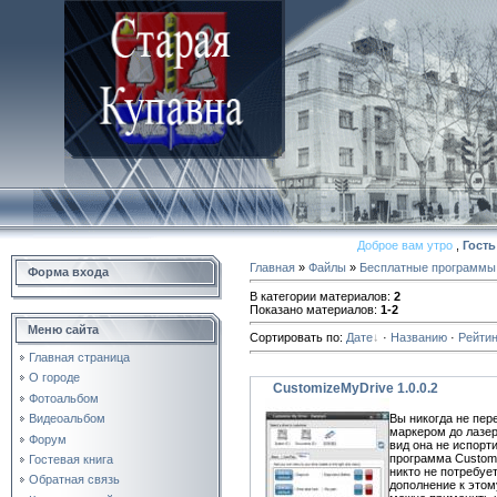
Доброе вам утро
,
Гость
Главная
»
Файлы
»
Бесплатные программы
Форма входа
В категории материалов
:
2
Показано материалов
:
1-2
Меню сайта
Сортировать по
:
Дате
·
Названию
·
Рейтин
Главная страница
О городе
CustomizeMyDrive 1.0.0.2
Фотоальбом
Вы никогда не пер
Видеоальбом
маркером до лазер
Форум
вид она не испорт
программа Customi
Гостевая книга
никто не потребуе
Обратная связь
дополнение к этом