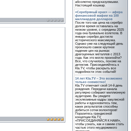
абсолютно предсказуемыми.
Настоящий кошмар.
«Серебряный крах» — афера
финансовой мафии на 100
миллиардов долларов
После того как цена на серебро
долгое время оставалась на
низком уровне, с середины 2025
года она буквально взлетела. В
январе серебро достигло
исторического максимума.
Однако уже на следующий день
произошло самое крупное
падение цен на рынках
драгоценных металлов с 2013
года. Как это могло произойти?
Все, что случилось, похоже на
детектив. Присоединяйтесь к
Kla.TV, чтобы раскрыть все
подробности этих событий!
14 лет Kla.TV – Это возможно
только совместно!
Kla.TV отмечает свой 14-й день
рождения. Передачи канала
регулярно собирают миллионную
аудиторию. Вы увидите
эксклюзивные кадры закулисной
работы и вдохновитесь тем,
каких результатов способны
добиться сотни волонтеров!
Поразитесь грандиозной
концепции Kla.TV
«ПРИСОЕДИНЯЙСЯ К НАМ!»,
чтобы узнать, как и самим стать
частью этого неудержимого