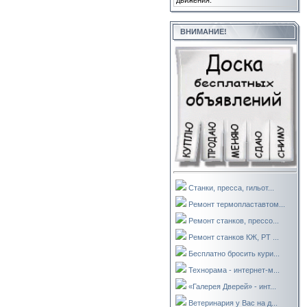
движения.
ВНИМАНИЕ!
Станки, пресса, гильот...
Ремонт термопластавтом...
Ремонт станков, прессо...
Ремонт станков КЖ, РТ ...
Бесплатно бросить кури...
Технорама - интернет-м...
«Галерея Дверей» - инт...
Ветеринария у Вас на д...