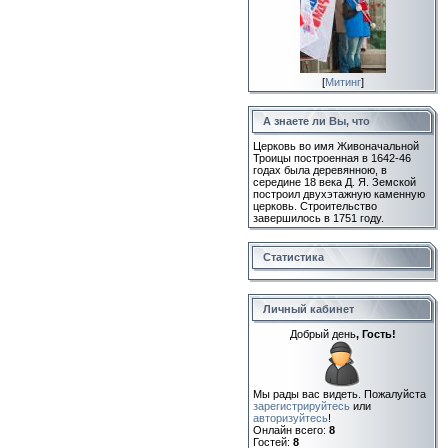
[
Митинг
]
А знаете ли Вы, что
Церковь во имя Живоначальной
Троицы построенная в 1642-46
годах была деревянною, в
середине 18 века Д. Я. Земской
построил двухэтажную каменную
церковь. Строительство
завершилось в 1751 году.
Статистика
Личный кабинет
Добрый день
, Гость!
Мы рады вас видеть. Пожалуйста
зарегистрируйтесь
или
авторизуйтесь
!
Онлайн всего:
8
Гостей:
8