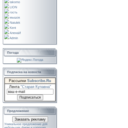
takomo
LION
гость
мышок
Natulek
Kent
АленаИ
Admin
Погода
Подписка на новости
Рассылки
Subscribe.Ru
Лента
"Старая Купавна"
Предложение
Заказать рекламу
Уникальное предложение для
небольших фирм и хороших