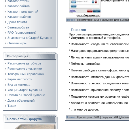
можно применить и
Каталог статей
Каталог сайтов
Каталог предприятий
Каталог файлов
Прочее
| Просмотров: 2016 | Загрузок: 1165 | Доба
Доска почета
Баннерообмен
Генеалог
FAQ (вопрос/ответ)
Программа предназначена для создания
* Интуитивно понятный интерфейс.
Знакомства в Старой Купавне
Онлайн игры
* Возможность создания генеалогически
* Наглядное представление родственных
Информация
* Лёгкость навигации и отслеживания и
Расписание автобусов
* Гибкость настройки.
Расписание электричек
* Полная свобода в стиле оформления д
Телефонный справочник
* Возможность импорта данных форма
Карта местности
* Возможность экспорта созданных ге
Вид из космоса
* Возможность присвоения любому элеме
Улицы Старой Купавны
Работа в Старой Купавне
* Поддержка нескольких языков интерфе
Доска объявлений
* Абсолютно бесплатное использование.
Такси
* ... и многое другое.
Прочее
| Просмотров: 2401 | Загрузок: 704 | Добав
Свежие темы форума