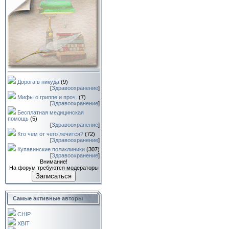
Дорога в никуда
(9)
[
Здравоохранение
]
Мифы о гриппе и проч.
(7)
[
Здравоохранение
]
Бесплатная медицинская
помощь
(5)
[
Здравоохранение
]
Кто чем от чего лечится?
(72)
[
Здравоохранение
]
Купавинские поликлиники
(307)
[
Здравоохранение
]
Внимание!
На форум требуются модераторы
Записаться
Самые активные авторы
CHIP
XBIT