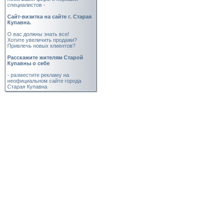
специалистов -
Cайт-визитка на сайте г. Старая
Купавна.
О вас должны знать все!
Хотите увеличить продажи?
Привлечь новых клиентов?
Расскажите жителям Старой
Купавны о себе
- разместите рекламу на
неофициальном сайте города
Старая Купавна