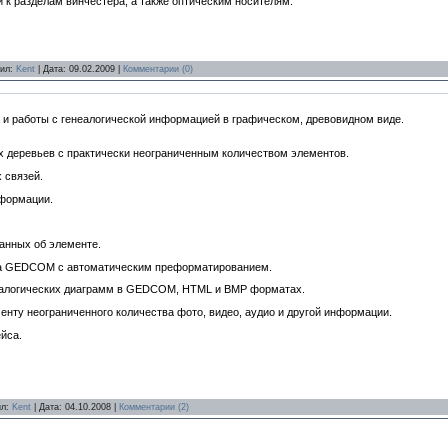
 к разделам винчестера, а также оптическим носителям.
вил:
Kent
| Дата:
09.02.2009
|
Комментарии (0)
 и работы с генеалогической информацией в графическом, древовидном виде.
х деревьев с практически неограниченным количеством элементов.
 связей.
нформации.
анных об элементе.
та GEDCOM с автоматическим преформатированием.
неалогических диаграмм в GEDCOM, HTML и BMP форматах.
нту неограниченного количества фото, видео, аудио и другой информации.
йса.
ил:
Kent
| Дата:
04.10.2008
|
Комментарии (2)