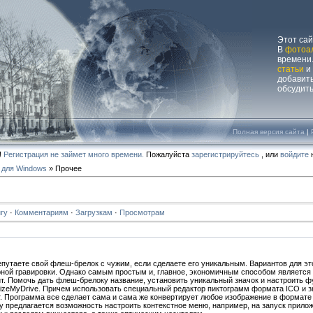
Этот са
В
фотоа
времени.
статьи
и
добавит
обсудит
Полная версия сайта
|
!
Регистрация не займет много времени.
Пожалуйста
зарегистрируйтесь
, или
войдите
н
 для Windows
» Прочее
гу
·
Комментариям
·
Загрузкам
·
Просмотрам
епутаете свой флеш-брелок с чужим, если сделаете его уникальным. Вариантов для эт
ной гравировки. Однако самым простым и, главное, экономичным способом является 
ит. Помочь дать флеш-брелоку название, установить уникальный значок и настроить 
zeMyDrive. Причем использовать специальный редактор пиктограмм формата ICO и зн
т. Программа все сделает сама и сама же конвертирует любое изображение в формате
у предлагается возможность настроить контекстное меню, например, на запуск прилож