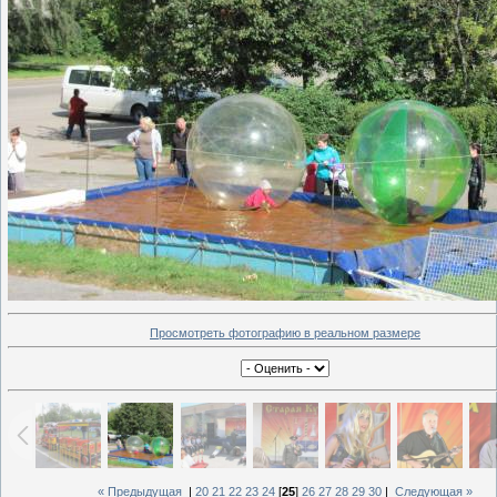
Просмотреть фотографию в реальном размере
« Предыдущая
|
20
21
22
23
24
[
25
]
26
27
28
29
30
|
Следующая »