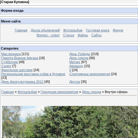
[
Старая Купавна
]
Форма входа
Меню сайта
Главная
Доска объявлений
Фотоальбом
Гостевая книга
Форум
Вопрос - ответ
Статьи
Файлы
Сайты
Categories
Масленница
[121]
День Победы
[219]
Памяти Воинов Афгана
[18]
День города
[96]
Субботник
[49]
Митинг
[67]
Салют
[7]
Авиашоу
[15]
Факельное шествие
[24]
0
[24]
Региональная выставка собак в Купавне
Cпортивные мероприятия
[24]
[23]
День физкультурника 2012
[45]
Другое
[35]
Главная
»
Фотоальбом
»
Городские мероприятия
»
День города
» Внутри сферы