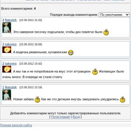
Всего комментариев
:
4
Порядок вывода комментариев:
4
Natulek
(15.09.2012 21:02)
Это наверное песочку подсыпали, чтобы дно помягче было
3
takomo
(15.09.2012 16:06)
А водичка ржавенькая, купавинская
2
takomo
(15.09.2012 15:42)
А мы так и не попробовали на вкус этот аттракцион.
Желающих было
очень много. В очереди не стали стоять
1
Natulek
(15.09.2012 15:19)
Новая забава
Как же это детишек внутрь замуровать умудрились
Добавлять комментарии могут только зарегистрированные пользователи.
[
Регистрация
|
Вход
]
Полная версия сайта