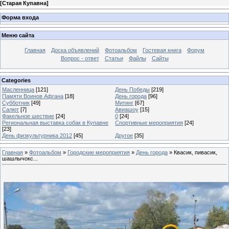
[
Старая Купавна
]
Форма входа
Меню сайта
Главная
Доска объявлений
Фотоальбом
Гостевая книга
Форум
Вопрос - ответ
Статьи
Файлы
Сайты
Categories
Масленница
[121]
День Победы
[219]
Памяти Воинов Афгана
[18]
День города
[96]
Субботник
[49]
Митинг
[67]
Салют
[7]
Авиашоу
[15]
Факельное шествие
[24]
0
[24]
Региональная выставка собак в Купавне
Cпортивные мероприятия
[24]
[23]
День физкультурника 2012
[45]
Другое
[35]
Главная
»
Фотоальбом
»
Городские мероприятия
»
День города
» Квасик, пивасик,
шашлычокс...