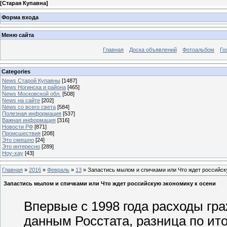
[
Старая Купавна
]
Форма входа
Меню сайта
Главная
Доска объявлений
Фотоальбом
Го
Categories
News Старой Купавны
[1487]
News Ногинска и района
[465]
News Московской обл.
[508]
News на сайте
[202]
News со всего света
[584]
Полезная информация
[537]
Важная информация
[316]
Новости РФ
[871]
Происшествия
[208]
Это смешно
[24]
Это интересно
[289]
Ноу-хау
[43]
Главная
»
2016
»
Февраль
»
13
» Запастись мылом и спичками или Что ждет российск
Запастись мылом и спичками или Что ждет российскую экономику к осени
Впервые с 1998 года расходы гр
данным Росстата, разница по ито